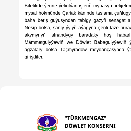
Bilelikde ýerine ýetirilýän işleriň mynasyp netijel
mysal hökmünde Çartak käninde taslama çuňlugy
baha beriş guýusyndan tebigy gazyň senagat a
Nesip bolsa, şanly ýylyň aýagyna çenli täze bur
akymynyň alnandygy baradaky hoş habarla
Mämmetgulyýewiň we Döwlet Babagulyýewiň ýol
agzalary bolsa Täçmyradow meýdançasynda ý
girişdiler.
"TÜRKMENGAZ"
DÖWLET KONSERNI