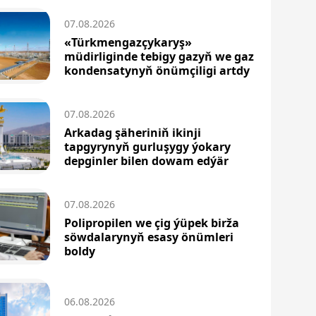
07.08.2026
«Türkmengazçykaryş»
müdirliginde tebigy gazyň we gaz
kondensatynyň önümçiligi artdy
07.08.2026
Arkadag şäheriniň ikinji
tapgyrynyň gurluşygy ýokary
depginler bilen dowam edýär
07.08.2026
Polipropilen we çig ýüpek birža
söwdalarynyň esasy önümleri
boldy
06.08.2026