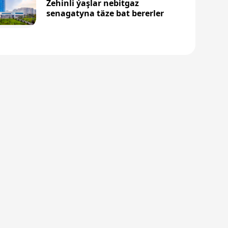
Zehinli ýaşlar nebitgaz
senagatyna täze bat bererler