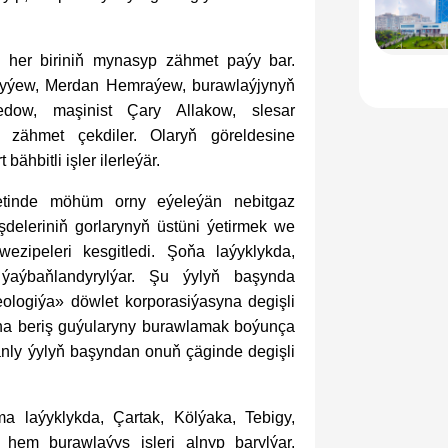
ň her biriniň mynasyp zähmet paýy bar.
Çaryýew, Merdan Hemraýew, burawlaýjynyň
edow, maşinist Çary Allakow, slesar
zähmet çekdiler. Olaryň göreldesine
 bähbitli işler ilerleýär.
etinde möhüm orny eýeleýän nebitgaz
şdeleriniň gorlarynyň üstüni ýetirmek we
ezipeleri kesgitledi. Şoňa laýyklykda,
ýaýbaňlandyrylýar. Şu ýylyň başynda
logiýa» döwlet korporasiýasyna degişli
aha beriş guýularyny burawlamak boýunça
Şanly ýylyň başyndan onuň çäginde degişli
a laýyklykda, Çartak, Kölýaka, Tebigy,
hem burawlaýyş işleri alnyp barylýar.