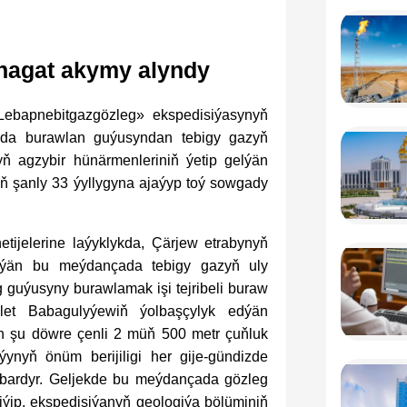
nagat akymy alyndy
Lebapnebitgazgözleg» ekspedisiýasynyň
nda burawlan guýusyndan tebigy gazyň
ň agzybir hünärmenleriniň ýetip gelýän
 şanly 33 ýyllygyna ajaýyp toý sowgady
etijelerine laýyklykda, Çärjew etrabynyň
şýän bu meýdançada tebigy gazyň uly
 guýusyny burawlamak işi tejribeli buraw
let Babagulyýewiň ýolbaşçylyk edýän
an şu döwre çenli 2 müň 500 metr çuňluk
ynyň önüm berijiligi her gije-gündizde
abardyr. Geljekde bu meýdançada gözleg
iýip, ekspedisiýanyň geologiýa bölüminiň