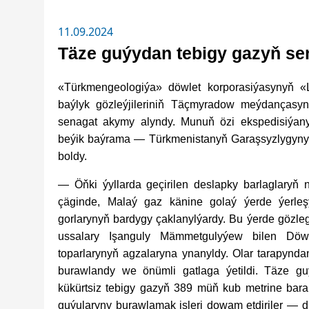
11.09.2024
Täze guýydan tebigy gazyň se
«Türkmengeologiýa» döwlet korporasiýasynyň «
baýlyk gözleýjileriniň Täçmyradow meýdançasy
senagat akymy alyndy. Munuň özi ekspedisiýany
beýik baýrama — Türkmenistanyň Garaşsyzlygynyň
boldy.
— Öňki ýyllarda geçirilen deslapky barlaglaryň n
çäginde, Malaý gaz känine golaý ýerde ýerle
gorlarynyň bardygy çaklanylýardy. Bu ýerde gözleg
ussalary Işanguly Mämmetgulyýew bilen Döw
toparlarynyň agzalaryna ynanyldy. Olar tarapynd
burawlandy we önümli gatlaga ýetildi. Täze guý
kükürtsiz tebigy gazyň 389 müň kub metrine bar
guýularyny burawlamak işleri dowam etdiriler — d