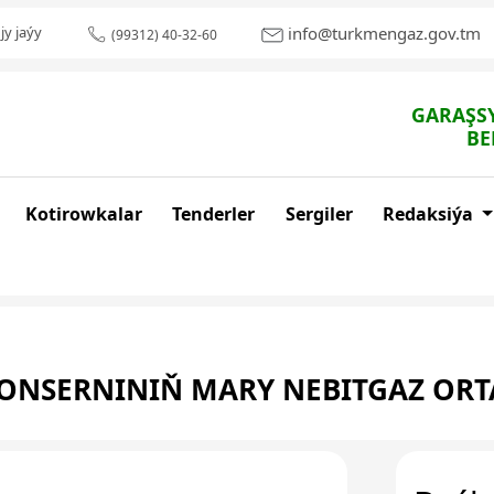
info@turkmengaz.gov.tm
jy jaýy
(99312) 40-32-60
GARAŞSY
BE
Kotirowkalar
Tenderler
Sergiler
Redaksiýa
ONSERNINIŇ MARY NEBITGAZ OR