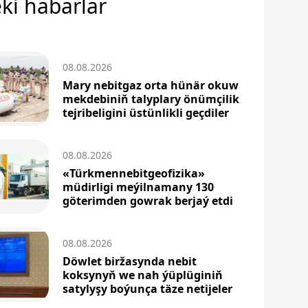
ki habarlar
08.08.2026
Mary nebitgaz orta hünär okuw
mekdebiniň talyplary önümçilik
tejribeligini üstünlikli geçdiler
08.08.2026
«Türkmennebitgeofizika»
müdirligi meýilnamany 130
göterimden gowrak berjaý etdi
08.08.2026
Döwlet biržasynda nebit
koksynyň we nah ýüplüginiň
satylyşy boýunça täze netijeler