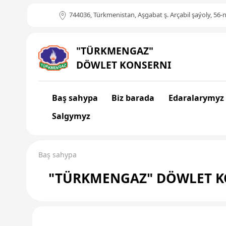
744036, Türkmenistan, Aşgabat ş. Arçabil şaýoly, 56-n
"TÜRKMENGAZ"
DÖWLET KONSERNI
Baş sahypa
Biz barada
Edaralarymyz
Salgymyz
Baş sahypa
"TÜRKMENGAZ" DÖWLET K