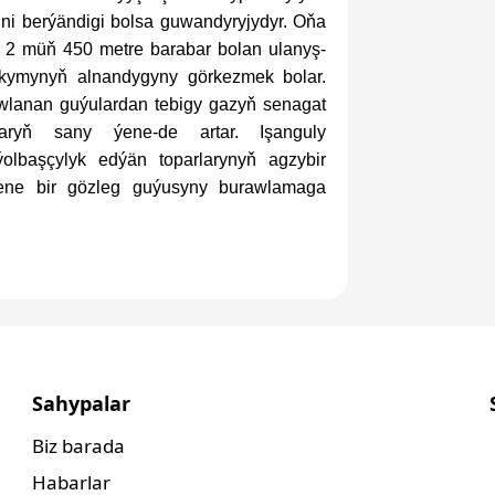
erini berýändigi bolsa guwandyryjydyr. Oňa
 2 müň 450 metre barabar bolan ulanyş-
kymynyň alnandygyny görkezmek bolar.
awlanan guýulardan tebigy gazyň senagat
ryň sany ýene-de artar. Işanguly
başçylyk edýän toparlarynyň agzybir
ene bir gözleg guýusyny burawlamaga
Sahypalar
Biz barada
Habarlar