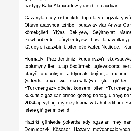
başlygy Batyr Akmyradow ynam bilen aýdýar.
Gazanylan uly üstünlikde toparlaryň agzalaryny
Olaryň arasynda tejribeli burawlaýjylar Anwar 
kömekçileri Ylýas Bekiýew, Seýitmyrat Mäm
Suwhanberdi Taňryberdiýew has tapawutlanyp 
kärdeşleri agzybirlik bilen eýerýärler. Netijede, il-ýurt
Hormatly Prezidentimiz ýurdumyzyň ykdysadyý
toplumyny ileri tutup ösdürmek, uglewodorod seri
olaryň öndürilişini artdyrmak boýunça möhüm w
ýerlerde anyk we maksatlaýyn işler giňden 
«Türkmengaz» döwlet konserni bilen «Türkmengeo
kükürtsiz gaz känlerinde gözleg-barlag, ulanyş-b
2024-nji ýyl üçin iş meýilnamasy kabul edilipdi. 
işlere giň gerim berildi.
Häzirki günlerde ýokarda ady agzalan meýilnam
Demirgazyk Köseşor, Hazarly meýdançalarynda 