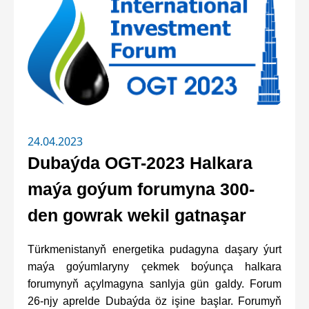
24.04.2023
Dubaýda OGT-2023 Halkara
maýa goýum forumyna 300-
den gowrak wekil gatnaşar
Türkmenistanyň energetika pudagyna daşary ýurt
maýa goýumlaryny çekmek boýunça halkara
forumynyň açylmagyna sanlyja gün galdy. Forum
26-njy aprelde Dubaýda öz işine başlar. Forumyň