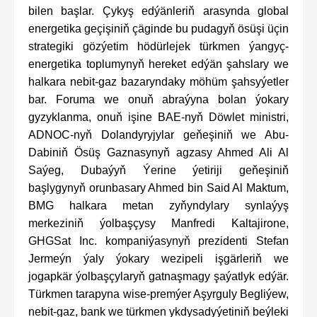
bilen başlar. Çykyş edýänleriň arasynda global
energetika geçişiniň çäginde bu pudagyň ösüşi üçin
strategiki gözýetim hödürlejek türkmen ýangyç-
energetika toplumynyň hereket edýän şahslary we
halkara nebit-gaz bazaryndaky möhüm şahsyýetler
bar. Foruma we onuň abraýyna bolan ýokary
gyzyklanma, onuň işine BAE-nyň Döwlet ministri,
ADNOC-nyň Dolandyryjylar geňeşiniň we Abu-
Dabiniň Ösüş Gaznasynyň agzasy Ahmed Ali Al
Saýeg, Dubaýyň Ýerine ýetiriji geňeşiniň
başlygynyň orunbasary Ahmed bin Said Al Maktum,
BMG halkara metan zyňyndylary synlaýyş
merkeziniň ýolbaşçysy Manfredi Kaltajirone,
GHGSat Inc. kompaniýasynyň prezidenti Stefan
Jermeýn ýaly ýokary wezipeli işgärleriň we
jogapkär ýolbaşçylaryň gatnaşmagy şaýatlyk edýär.
Türkmen tarapyna wise-premýer Aşyrguly Begliýew,
nebit-gaz, bank we türkmen ykdysadyýetiniň beýleki