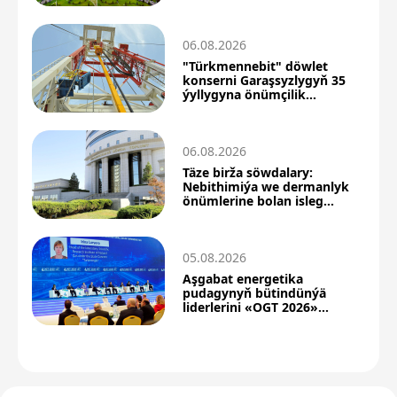
06.08.2026
"Türkmennebit" döwlet
konserni Garaşsyzlygyň 35
ýyllygyna önümçilik
üstünlikleri bilen barýar
06.08.2026
Täze birža söwdalary:
Nebithimiýa we dermanlyk
önümlerine bolan isleg
ýokarlandy
05.08.2026
Aşgabat energetika
pudagynyň bütindünýä
liderlerini «OGT 2026»
forumyna çagyrýar