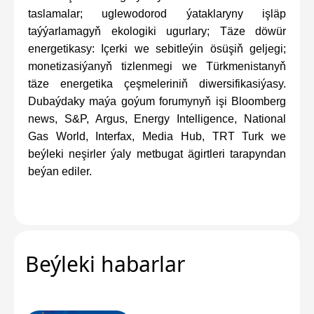
taslamalar; uglewodorod ýataklaryny işläp
taýýarlamagyň ekologiki ugurlary; Täze döwür
energetikasy: Içerki we sebitleýin ösüşiň geljegi;
monetizasiýanyň tizlenmegi we Türkmenistanyň
täze energetika çeşmeleriniň diwersifikasiýasy.
Dubaýdaky maýa goýum forumynyň işi Bloomberg
news, S&P, Argus, Energy Intelligence, National
Gas World, Interfax, Media Hub, TRT Turk we
beýleki neşirler ýaly metbugat ägirtleri tarapyndan
beýan ediler.
Beýleki habarlar