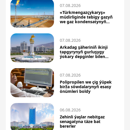
07.08.2026
«Türkmengazçykaryş»
müdirliginde tebigy gazyň
we gaz kondensatynyň
önümçiligi artdy
07.08.2026
Arkadag şäheriniň ikinji
tapgyrynyň gurluşygy
ýokary depginler bilen
dowam edýär
07.08.2026
Polipropilen we çig ýüpek
birža söwdalarynyň esasy
önümleri boldy
06.08.2026
Zehinli ýaşlar nebitgaz
senagatyna täze bat
bererler