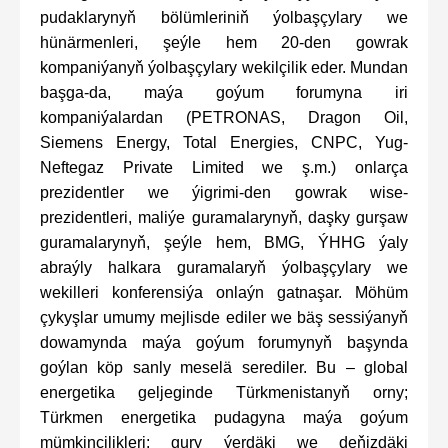
pudaklarynyň bölümleriniň ýolbaşçylary we
hünärmenleri, şeýle hem 20-den gowrak
kompaniýanyň ýolbaşçylary wekilçilik eder. Mundan
başga-da, maýa goýum forumyna iri
kompaniýalardan (PETRONAS, Dragon Oil,
Siemens Energy, Total Energies, CNPC, Yug-
Neftegaz Private Limited we ş.m.) onlarça
prezidentler we ýigrimi-den gowrak wise-
prezidentleri, maliýe guramalarynyň, daşky gurşaw
guramalarynyň, şeýle hem, BMG, ÝHHG ýaly
abraýly halkara guramalaryň ýolbaşçylary we
wekilleri konferensiýa onlaýn gatnaşar. Möhüm
çykyşlar umumy mejlisde ediler we bäş sessiýanyň
dowamynda maýa goýum forumynyň başynda
goýlan köp sanly meselä serediler. Bu – global
energetika geljeginde Türkmenistanyň orny;
Türkmen energetika pudagyna maýa goýum
mümkinçilikleri: gury ýerdäki we deňizdäki