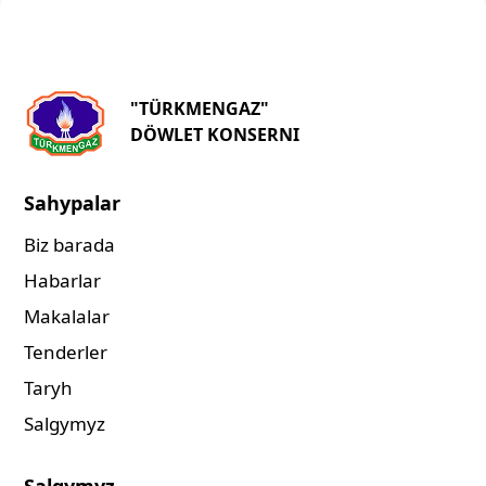
"TÜRKMENGAZ"
DÖWLET KONSERNI
Sahypalar
Biz barada
Habarlar
Makalalar
Tenderler
Taryh
Salgymyz
Salgymyz