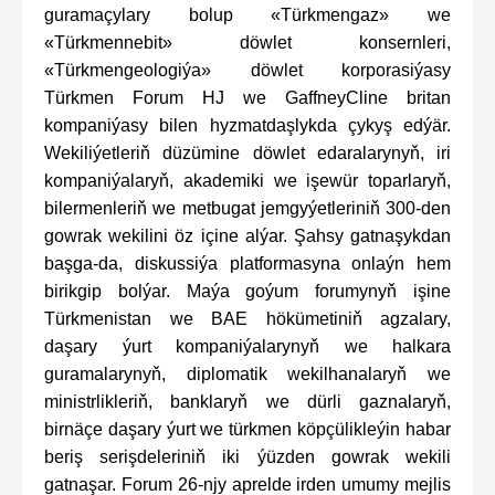
guramaçylary bolup «Türkmengaz» we
«Türkmennebit» döwlet konsernleri,
«Türkmengeologiýa» döwlet korporasiýasy
Türkmen Forum HJ we GaffneyCline britan
kompaniýasy bilen hyzmatdaşlykda çykyş edýär.
Wekiliýetleriň düzümine döwlet edaralarynyň, iri
kompaniýalaryň, akademiki we işewür toparlaryň,
bilermenleriň we metbugat jemgyýetleriniň 300-den
gowrak wekilini öz içine alýar. Şahsy gatnaşykdan
başga-da, diskussiýa platformasyna onlaýn hem
birikgip bolýar. Maýa goýum forumynyň işine
Türkmenistan we BAE hökümetiniň agzalary,
daşary ýurt kompaniýalarynyň we halkara
guramalarynyň, diplomatik wekilhanalaryň we
ministrlikleriň, banklaryň we dürli gaznalaryň,
birnäçe daşary ýurt we türkmen köpçülikleýin habar
beriş serişdeleriniň iki ýüzden gowrak wekili
gatnaşar. Forum 26-njy aprelde irden umumy mejlis