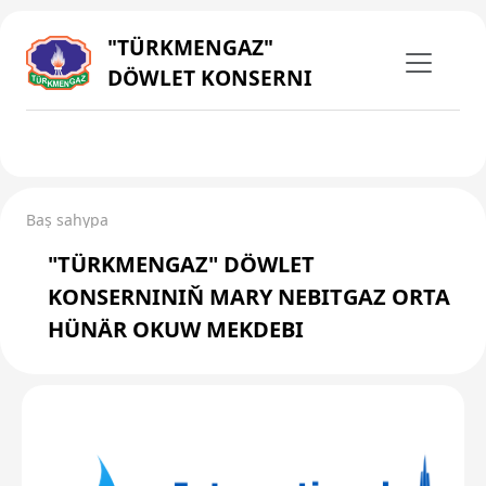
"TÜRKMENGAZ"
DÖWLET KONSERNI
Baş sahypa
"TÜRKMENGAZ" DÖWLET
KONSERNINIŇ MARY NEBITGAZ ORTA
HÜNÄR OKUW MEKDEBI