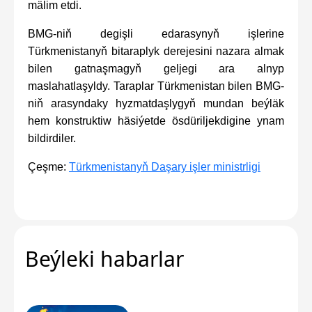
mälim etdi.
BMG-niň degişli edarasynyň işlerine
Türkmenistanyň bitaraplyk derejesini nazara almak
bilen gatnaşmagyň geljegi ara alnyp
maslahatlaşyldy. Taraplar Türkmenistan bilen BMG-
niň arasyndaky hyzmatdaşlygyň mundan beýläk
hem konstruktiw häsiýetde ösdüriljekdigine ynam
bildirdiler.
Çeşme:
Türkmenistanyň Daşary işler ministrligi
Beýleki habarlar