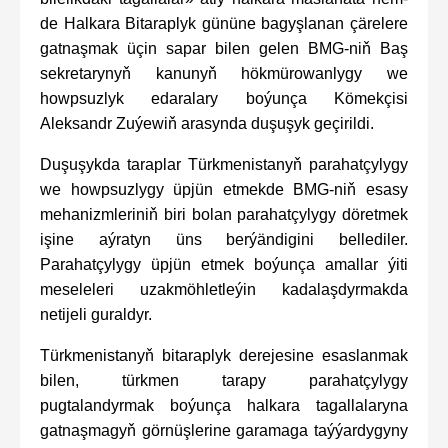
de Halkara Bitaraplyk gününe bagyşlanan çärelere
gatnaşmak üçin sapar bilen gelen BMG-niň Baş
sekretarynyň kanunyň hökmürowanlygy we
howpsuzlyk edaralary boýunça Kömekçisi
Aleksandr Zuýewiň arasynda duşuşyk geçirildi.
Duşuşykda taraplar Türkmenistanyň parahatçylygy
we howpsuzlygy üpjün etmekde BMG-niň esasy
mehanizmleriniň biri bolan parahatçylygy döretmek
işine aýratyn üns berýändigini bellediler.
Parahatçylygy üpjün etmek boýunça amallar ýiti
meseleleri uzakmöhletleýin kadalaşdyrmakda
netijeli guraldyr.
Türkmenistanyň bitaraplyk derejesine esaslanmak
bilen, türkmen tarapy parahatçylygy
pugtalandyrmak boýunça halkara tagallalaryna
gatnaşmagyň görnüşlerine garamaga taýýardygyny