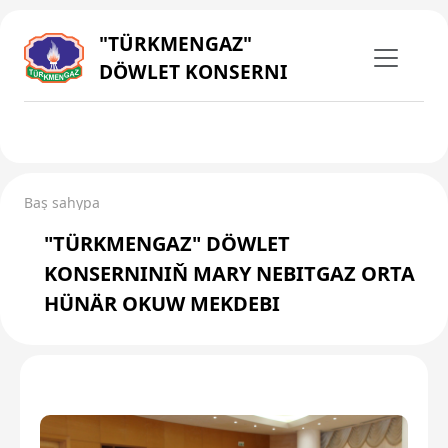
"TÜRKMENGAZ"
DÖWLET KONSERNI
Baş sahypa
"TÜRKMENGAZ" DÖWLET
KONSERNINIŇ MARY NEBITGAZ ORTA
HÜNÄR OKUW MEKDEBI