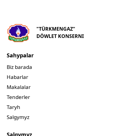
"TÜRKMENGAZ"
DÖWLET KONSERNI
Sahypalar
Biz barada
Habarlar
Makalalar
Tenderler
Taryh
Salgymyz
Salgymyz