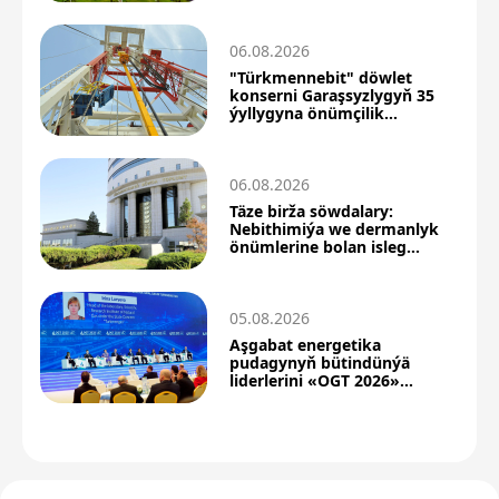
06.08.2026
"Türkmennebit" döwlet
konserni Garaşsyzlygyň 35
ýyllygyna önümçilik
üstünlikleri bilen barýar
06.08.2026
Täze birža söwdalary:
Nebithimiýa we dermanlyk
önümlerine bolan isleg
ýokarlandy
05.08.2026
Aşgabat energetika
pudagynyň bütindünýä
liderlerini «OGT 2026»
forumyna çagyrýar