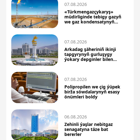
07.08.2026
«Türkmengazçykaryş»
müdirliginde tebigy gazyň
we gaz kondensatynyň
önümçiligi artdy
07.08.2026
Arkadag şäheriniň ikinji
tapgyrynyň gurluşygy
ýokary depginler bilen
dowam edýär
07.08.2026
Polipropilen we çig ýüpek
birža söwdalarynyň esasy
önümleri boldy
06.08.2026
Zehinli ýaşlar nebitgaz
senagatyna täze bat
bererler