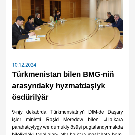
10.12.2024
Türkmenistan bilen BMG-niň
arasyndaky hyzmatdaşlyk
ösdürilýär
9-njy dekabrda Türkmensiatnyň DIM-de Daşary
işler ministri Raşid Meredow bilen «Halkara
parahatçylygy we durnukly ösüşi pugtalandyrmakda
bilelikdäki tagallalar» atly halkara maslahata hem-