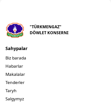
"TÜRKMENGAZ"
DÖWLET KONSERNI
Sahypalar
Biz barada
Habarlar
Makalalar
Tenderler
Taryh
Salgymyz