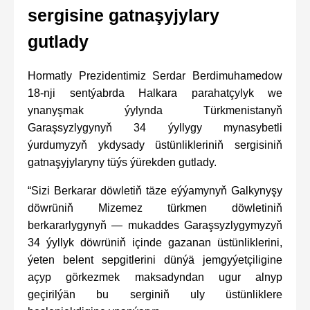
sergisine gatnaşyjylary
gutlady
Hormatly Prezidentimiz Serdar Berdimuhamedow
18-nji sentýabrda Halkara parahatçylyk we
ynanyşmak ýylynda Türkmenistanyň
Garaşsyzlygynyň 34 ýyllygy mynasybetli
ýurdumyzyň ykdysady üstünlikleriniň sergisiniň
gatnaşyjylaryny tüýs ýürekden gutlady.
“Sizi Berkarar döwletiň täze eýýamynyň Galkynyşy
döwrüniň Mizemez türkmen döwletiniň
berkararlygynyň — mukaddes Garaşsyzlygymyzyň
34 ýyllyk döwrüniň içinde gazanan üstünliklerini,
ýeten belent sepgitlerini dünýä jemgyýetçiligine
açyp görkezmek maksadyndan ugur alnyp
geçirilýän bu serginiň uly üstünliklere