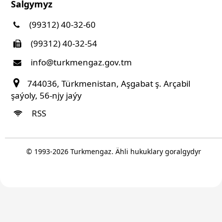
Salgymyz
(99312) 40-32-60
(99312) 40-32-54
info@turkmengaz.gov.tm
744036, Türkmenistan, Aşgabat ş. Arçabil
şaýoly, 56-njy jaýy
RSS
© 1993-
2026
Turkmengaz. Ähli hukuklary goralgydyr