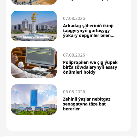
önümçiligi artdy
07.08.2026
Arkadag şäheriniň ikinji
tapgyrynyň gurluşygy
ýokary depginler bilen
dowam edýär
07.08.2026
Polipropilen we çig ýüpek
birža söwdalarynyň esasy
önümleri boldy
06.08.2026
Zehinli ýaşlar nebitgaz
senagatyna täze bat
bererler