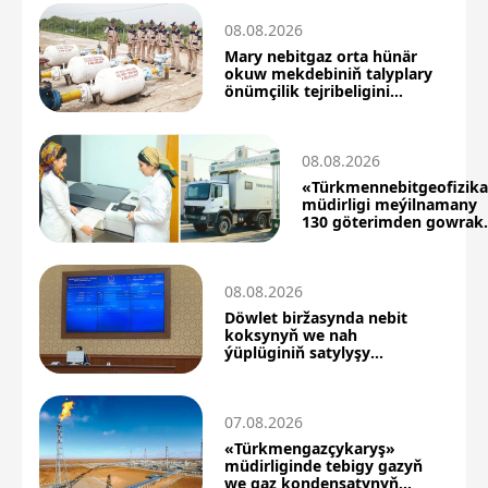
08.08.2026
Mary nebitgaz orta hünär
okuw mekdebiniň talyplary
önümçilik tejribeligini
üstünlikli geçdiler
08.08.2026
«Türkmennebitgeofizik
müdirligi meýilnamany
130 göterimden gowrak
berjaý etdi
08.08.2026
Döwlet biržasynda nebit
koksynyň we nah
ýüplüginiň satylyşy
boýunça täze netijeler
07.08.2026
«Türkmengazçykaryş»
müdirliginde tebigy gazyň
we gaz kondensatynyň