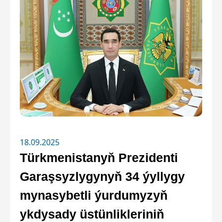
18.09.2025
Türkmenistanyň Prezidenti
Garaşsyzlygynyň 34 ýyllygy
mynasybetli ýurdumyzyň
ykdysady üstünlikleriniň