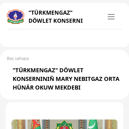
"TÜRKMENGAZ"
DÖWLET KONSERNI
Baş sahypa
"TÜRKMENGAZ" DÖWLET
KONSERNINIŇ MARY NEBITGAZ ORTA
HÜNÄR OKUW MEKDEBI