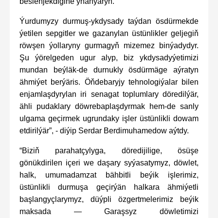
beslenjekdigine ynanýaryn.
Ýurdumyzy durmuş-ykdysady taýdan ösdürmekde
ýetilen sepgitler we gazanylan üstünlikler geljegiň
röwşen ýollaryny gurmagyň mizemez binýadydyr.
Şu ýörelgeden ugur alyp, biz ykdysadyýetimizi
mundan beýläk-de durnukly ösdürmäge aýratyn
ähmiýet berýäris. Öňdebaryjy tehnologiýalar bilen
enjamlaşdyrylan iri senagat toplumlary döredilýär,
ähli pudaklary döwrebaplaşdyrmak hem-de sanly
ulgama geçirmek ugrundaky işler üstünlikli dowam
etdirilýär”, - diýip Serdar Berdimuhamedow aýtdy.
“Biziň parahatçylyga, döredijilige, ösüşe
gönükdirilen içeri we daşary syýasatymyz, döwlet,
halk, umumadamzat bähbitli beýik işlerimiz,
üstünlikli durmuşa geçirýän halkara ähmiýetli
başlangyçlarymyz, düýpli özgertmelerimiz beýik
maksada — Garaşsyz döwletimizi