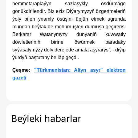
hemmetaraplaýyn sazlaşykly ösdürmäge
gönükdirilendir. Biz eziz Diýarymyzyň özgertmeleriň
ýoly bilen ynamly ösüşini üpjün etmek ugrunda
mundan beýläk-de möhüm işleri durmuşa geçireris.
Berkarar Watanymyzy dünýäniň kuwwatly
döwletleriniň birine öwürmek baradaky
syýasatymyzy doly derejede amala aşyrarys”, - diýip
ýurdyň baştutany belläp geçdi.
Çeşme:
"Türkmenistan: Altyn asyr" elektron
gazeti
Beýleki habarlar