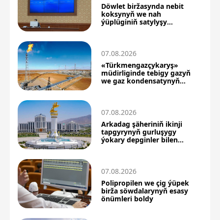
Döwlet biržasynda nebit
koksynyň we nah
ýüplüginiň satylyşy
boýunça täze netijeler
07.08.2026
«Türkmengazçykaryş»
müdirliginde tebigy gazyň
we gaz kondensatynyň
önümçiligi artdy
07.08.2026
Arkadag şäheriniň ikinji
tapgyrynyň gurluşygy
ýokary depginler bilen
dowam edýär
07.08.2026
Polipropilen we çig ýüpek
birža söwdalarynyň esasy
önümleri boldy