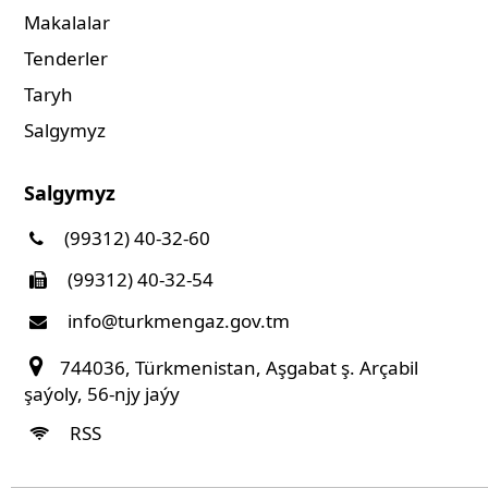
Makalalar
Tenderler
Taryh
Salgymyz
Salgymyz
(99312) 40-32-60
(99312) 40-32-54
info@turkmengaz.gov.tm
744036, Türkmenistan, Aşgabat ş. Arçabil
şaýoly, 56-njy jaýy
RSS