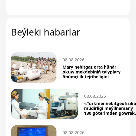
Beýleki habarlar
08.08.2026
Mary nebitgaz orta hünär
okuw mekdebiniň talyplary
önümçilik tejribeligini
üstünlikli geçdiler
08.08.2026
«Türkmennebitgeofizik
müdirligi meýilnamany
130 göterimden gowrak
berjaý etdi
08.08.2026