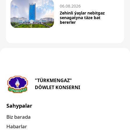
06.08.2026
Zehinli ýaşlar nebitgaz
senagatyna täze bat
bererler
"TÜRKMENGAZ"
DÖWLET KONSERNI
Sahypalar
Biz barada
Habarlar