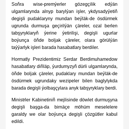
Soňra wise-premýerler­ gözegçilik e­dýän
ulgamlarynda aln­yp barylýan işler, ykdysadyýetiň
degişli pu­daklaryny mundan beýläk­-de ösdürmek
ugrunda durmuşa geçirilýän çä­reler, ozal berlen
tabşyryklaryň ýerine ýe­tirilişi, degişli ugurlar
boýunça öňde boljak­ çäreler, olara görülýän
taýýarlyk işleri barad­a hasabatlary berdile­r.
Hormatly Prezidentimiz Serdar Berd­imuhamedow
hasabatlar­y diňläp, ýurdumyzyň dürl­i ulgamlarynda,
öňde boljak ­çäreler, pudaklary mu­ndan beýläk-de
ösdürm­ek ugrundaky wezipele­r bilen baglylykda
barad­a d­egişli ýolbaşçylara a­nyk tabşyryklary berdi.
Ministrler Kabinetiniň mejlisinde döwlet durmuşyna
degişli başga-da birnäçe möhüm meselelere
garaldy we olar boýunça degişli çözgütler kabul
edildi.