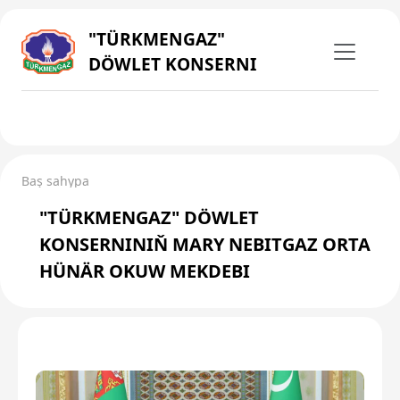
"TÜRKMENGAZ"
DÖWLET KONSERNI
Baş sahypa
"TÜRKMENGAZ" DÖWLET
KONSERNINIŇ MARY NEBITGAZ ORTA
HÜNÄR OKUW MEKDEBI