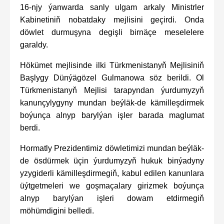
16-njy ýanwarda sanly ulgam arkaly Ministrler
Kabinetiniň nobatdaky mejlisini geçirdi. Onda
döwlet durmuşyna degişli birnäçe meselelere
garaldy.
Hökümet mejlisinde ilki Türkmenistanyň Mejlisiniň
Başlygy Dünýägözel Gulmanowa söz berildi. Ol
Türkmenistanyň Mejlisi tarapyndan ýurdumyzyň
kanunçylygyny mundan beýläk-de kämilleşdirmek
boýunça alnyp barylýan işler barada maglumat
berdi.
Hormatly Prezidentimiz döwletimizi mundan beýläk-
de ösdürmek üçin ýurdumyzyň hukuk binýadyny
yzygiderli kämilleşdirmegiň, kabul edilen kanunlara
üýtgetmeleri we goşmaçalary girizmek boýunça
alnyp barylýan işleri dowam etdirmegiň
möhümdigini belledi.