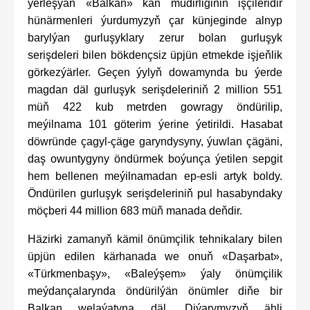
ýerleşýän «Balkan» kän müdirliginiň işçileridir
hünärmenleri ýurdumyzyň çar künjeginde alnyp
barylýan gurluşyklary zerur bolan gurluşyk
serişdeleri bilen bökdençsiz üpjün etmekde işjeňlik
görkezýärler. Geçen ýylyň dowamynda bu ýerde
magdan däl gurluşyk serişdeleriniň 2 million 551
müň 422 kub metrden gowragy öndürilip,
meýilnama 101 göterim ýerine ýetirildi. Hasabat
döwründe çagyl-çäge garyndysyny, ýuwlan çägäni,
daş owuntygyny öndürmek boýunça ýetilen sepgit
hem bellenen meýilnamadan ep-esli artyk boldy.
Öndürilen gurluşyk serişdeleriniň pul hasabyndaky
möçberi 44 million 683 müň manada deňdir.
Häzirki zamanyň kämil önümçilik tehnikalary bilen
üpjün edilen kärhanada we onuň «Daşarbat»,
«Türkmenbaşy», «Baleýşem» ýaly önümçilik
meýdançalarynda öndürilýän önümler diňe bir
Balkan welaýatyna däl, Diýarymyzyň ähli