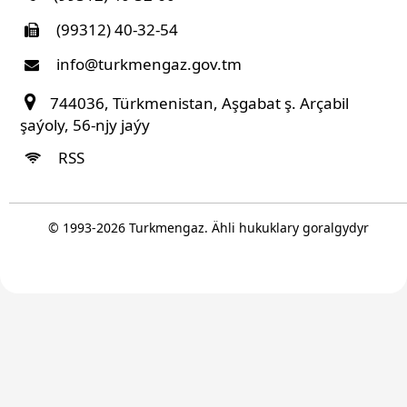
(99312) 40-32-54
info@turkmengaz.gov.tm
744036, Türkmenistan, Aşgabat ş. Arçabil
şaýoly, 56-njy jaýy
RSS
© 1993-
2026
Turkmengaz. Ähli hukuklary goralgydyr