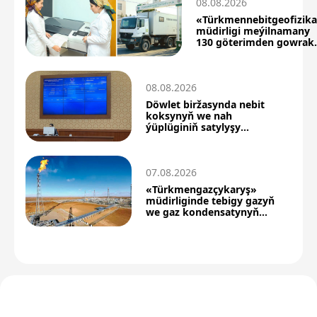
08.08.2026
«Türkmennebitgeofizik
müdirligi meýilnamany
130 göterimden gowrak
berjaý etdi
08.08.2026
Döwlet biržasynda nebit
koksynyň we nah
ýüplüginiň satylyşy
boýunça täze netijeler
07.08.2026
«Türkmengazçykaryş»
müdirliginde tebigy gazyň
we gaz kondensatynyň
önümçiligi artdy