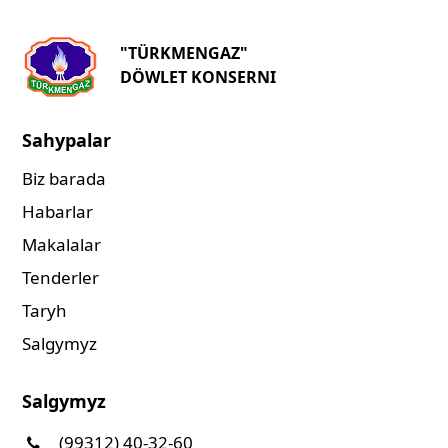
"TÜRKMENGAZ"
DÖWLET KONSERNI
Sahypalar
Biz barada
Habarlar
Makalalar
Tenderler
Taryh
Salgymyz
Salgymyz
(99312) 40-32-60