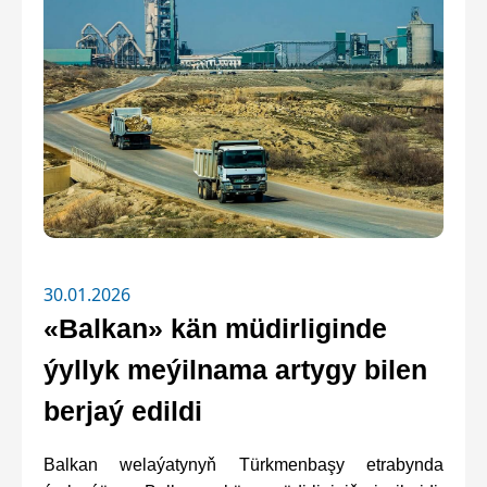
30.01.2026
«Balkan» kän müdirliginde
ýyllyk meýilnama artygy bilen
berjaý edildi
Balkan welaýatynyň Türkmenbaşy etrabynda