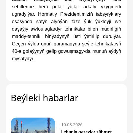
sebitlerine hem polat ýollar arkaly yzygiderli
ugradylýar. Hormatly Prezidentimiziň tabşyryklary
esasynda satyn alynýan täze ýük ýükleýji we
daşaýjy awtoulaglardyr tehnikalar bilen müdirligiň
maddy-tehniki binýadynyň üsti ýetirilip durulýar.
Geçen ýylda onuň garamagyna şeýle tehnikalaryň
40-a golaýynyň gelip gowuşmagy-da munuň aýdyň
mysalydyr.
Beýleki habarlar
10.08.2026
Lebaply gazçylar zähmet