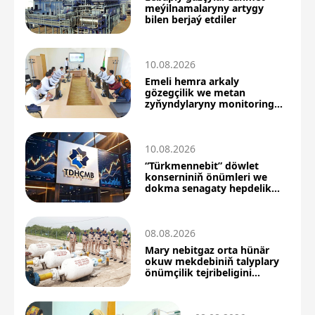
meýilnamalaryny artygy
bilen berjaý etdiler
10.08.2026
Emeli hemra arkaly
gözegçilik we metan
zyňyndylaryny monitoring
etmek boýunça okuw
geçirildi
10.08.2026
“Türkmennebit” döwlet
konserniniň önümleri we
dokma senagaty hepdelik
birža söwdalarynyň baş
gahrymanlary boldy
08.08.2026
Mary nebitgaz orta hünär
okuw mekdebiniň talyplary
önümçilik tejribeligini
üstünlikli geçdiler