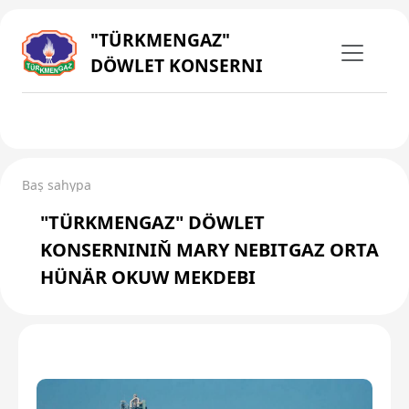
"TÜRKMENGAZ"
DÖWLET KONSERNI
Baş sahypa
"TÜRKMENGAZ" DÖWLET
KONSERNINIŇ MARY NEBITGAZ ORTA
HÜNÄR OKUW MEKDEBI