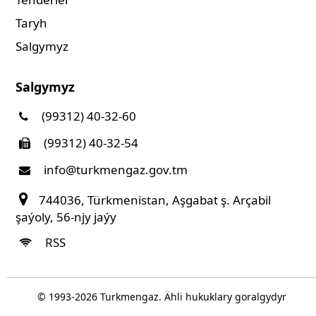
Taryh
Salgymyz
Salgymyz
(99312) 40-32-60
(99312) 40-32-54
info@turkmengaz.gov.tm
744036, Türkmenistan, Aşgabat ş. Arçabil
şaýoly, 56-njy jaýy
RSS
© 1993-
2026
Turkmengaz. Ähli hukuklary goralgydyr