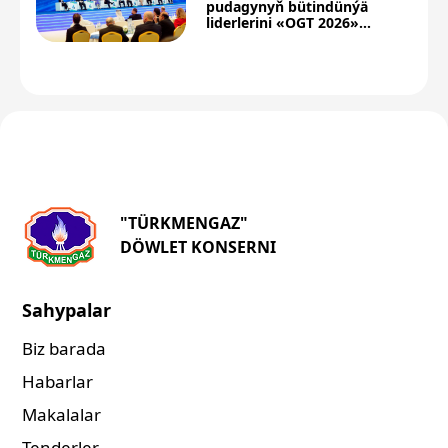
pudagynyň bütindünýä
liderlerini «OGT 2026»
forumyna çagyrýar
"TÜRKMENGAZ"
DÖWLET KONSERNI
Sahypalar
Biz barada
Habarlar
Makalalar
Tenderler