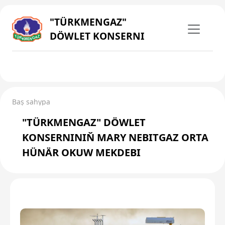
"TÜRKMENGAZ"
DÖWLET KONSERNI
Baş sahypa
"TÜRKMENGAZ" DÖWLET
KONSERNINIŇ MARY NEBITGAZ ORTA
HÜNÄR OKUW MEKDEBI