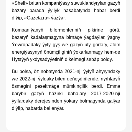
«Shell» britan kompaniýasy suwuklandyrylan gazyň
bazary barada ýyllyk hasabatynda habar berdi
diýip, «Gazeta.ru» ýazýar.
Kompaniýanyň bilermenleriniň pikirine görä,
bazaryň kadalaşmagyna birnäçe ýagdaýlar, ýagny
Ýewropadaky ýyly gyş we gazyň uly gorlary, atom
energiýasynyň önümçiliginiň ýokarlanmagy hem-de
Hytaýyň ykdysadyýetiniň dikelmegi sebäp boldy.
Bu bolsa, öz nobatynda 2021-nji ýylyň ahyryndaky
we 2022-nji ýyldaky bilen deňeşdirilende, nyrhlaryň
ösmegini peseltmäge mümkinçilik berdi. Emma
barybir gazyň häzirki bahalary 2017-2020-nji
ýyllardaky derejesinden ýokary bolmagynda galýar
diýlip, habarda bellenýär.