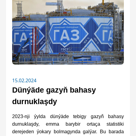
15.02.2024
Dünýäde gazyň bahasy
durnuklaşdy
2023-nji ýylda dünýäde tebigy gazyň bahasy
durnuklaşdy, emma barybir ortaça statistiki
derejeden ýokary bolmagynda galýar. Bu barada