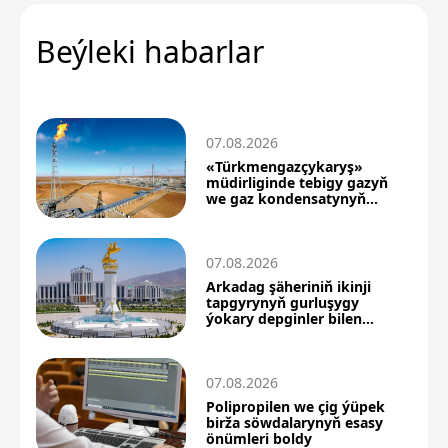
Beýleki habarlar
07.08.2026
«Türkmengazçykaryş»
müdirliginde tebigy gazyň
we gaz kondensatynyň
önümçiligi artdy
07.08.2026
Arkadag şäheriniň ikinji
tapgyrynyň gurluşygy
ýokary depginler bilen
dowam edýär
07.08.2026
Polipropilen we çig ýüpek
birža söwdalarynyň esasy
önümleri boldy