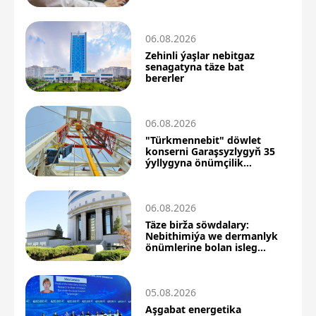
06.08.2026
Zehinli ýaşlar nebitgaz
senagatyna täze bat
bererler
06.08.2026
"Türkmennebit" döwlet
konserni Garaşsyzlygyň 35
ýyllygyna önümçilik
üstünlikleri bilen barýar
06.08.2026
Täze birža söwdalary:
Nebithimiýa we dermanlyk
önümlerine bolan isleg
ýokarlandy
05.08.2026
Aşgabat energetika