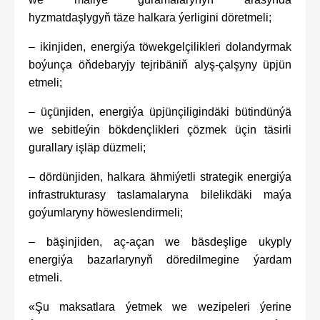
hyzmatdaşlygyň täze halkara ýerligini döretmeli;
– ikinjiden, energiýa töwekgelçilikleri dolandyrmak
boýunça öňdebaryjy tejribäniň alyş-çalşyny üpjün
etmeli;
– üçünjiden, energiýa üpjünçiligindäki bütindünýä
we sebitleýin bökdençlikleri çözmek üçin täsirli
gurallary işläp düzmeli;
– dördünjiden, halkara ähmiýetli strategik energiýa
infrastrukturasy taslamalaryna bilelikdäki maýa
goýumlaryny höweslendirmeli;
– bäşinjiden, aç-açan we bäsdeşlige ukyply
energiýa bazarlarynyň döredilmegine ýardam
etmeli.
«Şu maksatlara ýetmek we wezipeleri ýerine