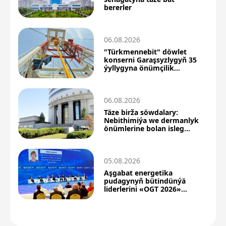
bererler
06.08.2026
"Türkmennebit" döwlet
konserni Garaşsyzlygyň 35
ýyllygyna önümçilik
üstünlikleri bilen barýar
06.08.2026
Täze birža söwdalary:
Nebithimiýa we dermanlyk
önümlerine bolan isleg
ýokarlandy
05.08.2026
Aşgabat energetika
pudagynyň bütindünýä
liderlerini «OGT 2026»
forumyna çagyrýar