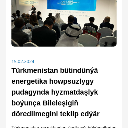
15.02.2024
Türkmenistan bütindünýä
energetika howpsuzlygy
pudagynda hyzmatdaşlyk
boýunça Bileleşigiň
döredilmegini teklip edýär
Türkmenistan gyzyklanýan ýurtlaryň hökümetlerine