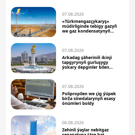
07.08.2026
«Türkmengazçykaryş»
müdirliginde tebigy gazyň
we gaz kondensatynyň
önümçiligi artdy
07.08.2026
Arkadag şäheriniň ikinji
tapgyrynyň gurluşygy
ýokary depginler bilen
dowam edýär
07.08.2026
Polipropilen we çig ýüpek
birža söwdalarynyň esasy
önümleri boldy
06.08.2026
Zehinli ýaşlar nebitgaz
senagatyna täze bat