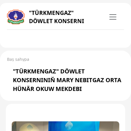
"TÜRKMENGAZ"
DÖWLET KONSERNI
Baş sahypa
"TÜRKMENGAZ" DÖWLET
KONSERNINIŇ MARY NEBITGAZ ORTA
HÜNÄR OKUW MEKDEBI