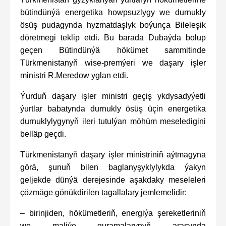
bütindünýä energetika howpsuzlygy we durnukly
ösüş pudagynda hyzmatdaşlyk boýunça Bileleşik
döretmegi teklip etdi. Bu barada Dubaýda bolup
geçen Bütindünýä hökümet sammitinde
Türkmenistanyň wise-premýeri we daşary işler
ministri R.Meredow yglan etdi.
Ýurduň daşary işler ministri geçiş ykdysadyýetli
ýurtlar babatynda durnukly ösüş üçin energetika
durnuklylygynyň ileri tutulýan möhüm meseledigini
belläp geçdi.
Türkmenistanyň daşary işler ministriniň aýtmagyna
görä, şunuň bilen baglanyşyklylykda ýakyn
geljekde dünýä derejesinde aşakdaky meseleleri
çözmäge gönükdirilen tagallalary jemlemelidir:
– birinjiden, hökümetleriň, energiýa şereketleriniň
we maliýe guramalarynyň arasynda