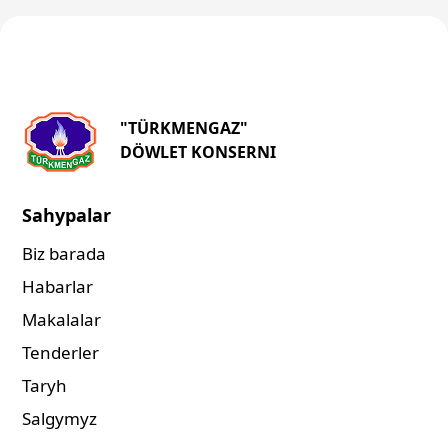
"TÜRKMENGAZ"
DÖWLET KONSERNI
Sahypalar
Biz barada
Habarlar
Makalalar
Tenderler
Taryh
Salgymyz