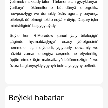
ýetirmek maksady bilen, Türkmenistan gyzyklanýan
ýurtlaryň hökümetlerine bütindünýä energetika
howpsuzlygy we durnukly ösüş ugurlary boýunça
bileleşik döretmegi teklip edýär» diýip, Daşary işler
ministrliginiň başlygy aýtdy.
Şeýle hem R.Meredow şunuň ýaly bileleşigiň
çäginde hyzmatdaşlygyň esasy ýörelgesiniň
hemmeler üçin elýeterli, ygtybarly, dowamly we
häzirki zaman energiýa çeşmelerine elýeterliligi
üpjün etmek üçin maksatlaryň bölünmezliginiň we
özara baglanyşyklylygynyň bolmalydygyny belledi.
Beýleki habarlar