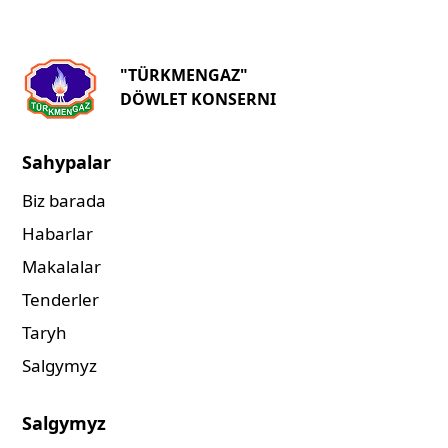
"TÜRKMENGAZ"
DÖWLET KONSERNI
Sahypalar
Biz barada
Habarlar
Makalalar
Tenderler
Taryh
Salgymyz
Salgymyz