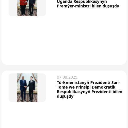
Uganda Respublikasynyň
Premýer-ministri bilen duşuşdy
07.08.2025
Türkmenistanyň Prezidenti San-
Tome we Prinsipi Demokratik
Respublikasynyň Prezidenti bilen
duşuşdy