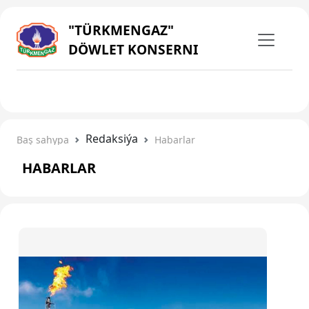
"TÜRKMENGAZ"
DÖWLET KONSERNI
Redaksiýa
Baş sahypa
Habarlar
HABARLAR