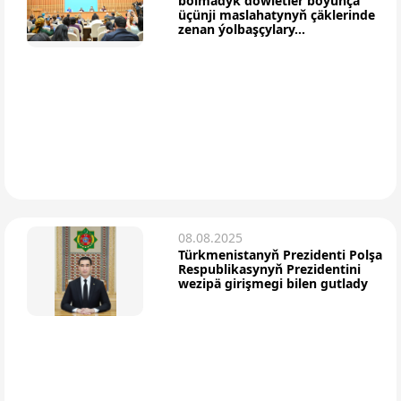
bolmadyk döwletler boýunça
üçünji maslahatynyň çäklerinde
zenan ýolbaşçylary...
08.08.2025
Türkmenistanyň Prezidenti Polşa
Respublikasynyň Prezidentini
wezipä girişmegi bilen gutlady