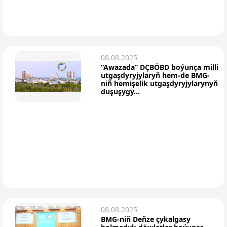
08.08.2025
“Awazada” DÇBÖBD boýunça milli
utgaşdyryjylaryň hem-de BMG-
niň hemişelik utgaşdyryjylarynyň
duşuşygy...
08.08.2025
BMG-niň Deňze çykalgasy