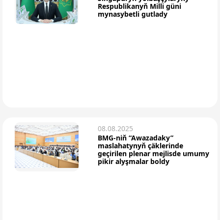
Respublikanyň Milli güni
mynasybetli gutlady
08.08.2025
BMG-niň “Awazadaky”
maslahatynyň çäklerinde
geçirilen plenar mejlisde umumy
pikir alyşmalar boldy