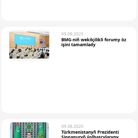
09.08.2025
BMG-niň wekilçilikli forumy öz
işini tamamlady
09.08.2025
Türkmenistanyň Prezidenti
Singapuryň ýolbaşçylaryny