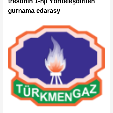
trestiniň 1-nji Ýöriteleşdirilen
gurnama edarasy