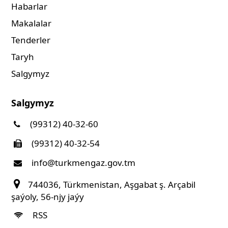
Habarlar
Makalalar
Tenderler
Taryh
Salgymyz
Salgymyz
(99312) 40-32-60
(99312) 40-32-54
info@turkmengaz.gov.tm
744036, Türkmenistan, Aşgabat ş. Arçabil
şaýoly, 56-njy jaýy
RSS