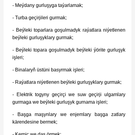
- Meýdany gurluşyga taýarlamak;
- Turba geçirjileri gurmak;
- Beýleki toparlara goşulmadyk raýatlara niýetlenen
beýleki gurluşyklary gurmak;
- Beýleki topara goşulmadyk beýleki ýörite gurluşyk
işleri;
- Binalaryň üstüni basyrmak işleri;
- Raýatlara niýetlenen beýleki gurluşyklary gurmak;
- Elektrik togyny geçirçi we suw geçirji ulgamlary
gurmaga we beýleki gurluşyk gurnama işleri;
- Başga maşynlary we enjemlary başga zatlary
kärendesine bermek;
- Kerpiç we daş örmek;