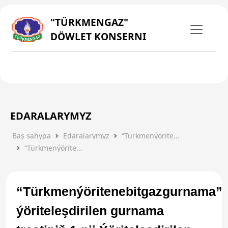
"TÜRKMENGAZ"
DÖWLET KONSERNI
EDARALARYMYZ
Baş sahypa
Edaralarymyz
“Türkmenýöritenebitgazgurnama” Ýöriteleşdirilen Gurnama Tresti
“Türkmenýöritenebitgazgurnama” ýöriteleşdirilen gurnama trestiniň 1-nji Ýöriteleşdirilen gurnama edarasy
“Türkmenýöritenebitgazgurnama”
ýöriteleşdirilen gurnama