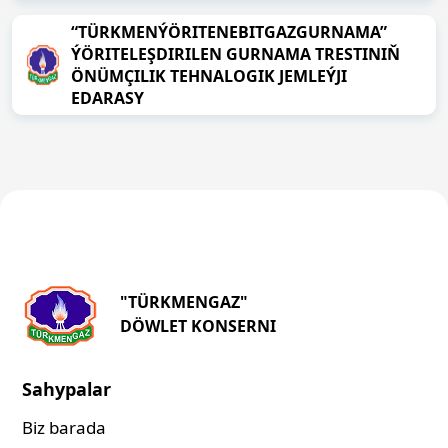
“TÜRKMENÝÖRITENEBITGAZGURNAMA”
ÝÖRITELEŞDIRILEN GURNAMA TRESTINIŇ
ÖNÜMÇILIK TEHNALOGIK JEMLEÝJI
EDARASY
"TÜRKMENGAZ"
DÖWLET KONSERNI
Sahypalar
Biz barada