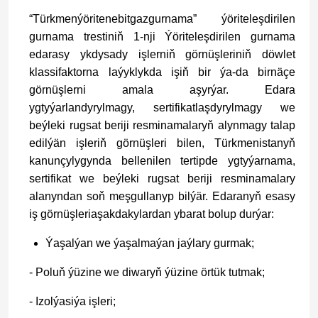
“Türkmenýöritenebitgazgurnama” ýöriteleşdirilen
gurnama trestiniň 1-nji Ýöriteleşdirilen gurnama
edarasy ykdysady işlerniň görnüşleriniň döwlet
klassifaktorna laýyklykda işiň bir ýa-da birnäçe
görnüşlerni amala aşyrýar. Edara
ygtyýarlandyrylmagy, sertifikatlaşdyrylmagy we
beýleki rugsat beriji resminamalaryň alynmagy talap
edilýän işleriň görnüşleri bilen, Türkmenistanyň
kanunçylygynda bellenilen tertipde ygtyýarnama,
sertifikat we beýleki rugsat beriji resminamalary
alanyndan soň meşgullanyp bilýär. Edaranyň esasy
iş görnüşleriaşakdakylardan ybarat bolup durýar:
Ýaşalýan we ýaşalmaýan jaýlary gurmak;
- Poluň ýüzine we diwaryň ýüzine örtük tutmak;
- Izolýasiýa işleri;