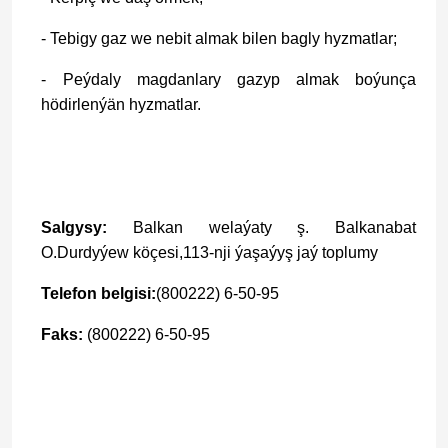
- Tebigy gaz we nebit almak bilen bagly hyzmatlar;
- Peýdaly magdanlary gazyp almak boýunça
hödirlenýän hyzmatlar.
Salgysy:
Balkan welaýaty ş. Balkanabat
O.Durdyýew köçesi,113-nji ýaşaýyş jaý toplumy
Telefon belgisi:
(800222) 6-50-95
Faks:
(800222) 6-50-95