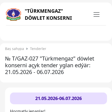
"TÜRKMENGAZ"
DÖWLET KONSERNI
Baş sahypa
Tenderler
№ T/GAZ-027 "Türkmengaz" döwlet
konserni açyk tender yglan edýär:
21.05.2026 - 06.07.2026
21.05.2026
-06.07.2026
Hormatly jenaplar!