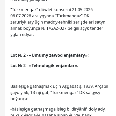
“Türkmengaz” döwlet konserni 21.05.2026 -
06.07.2026 aralygynda “Türkmengaz” DK
zerurlyklary üçin maddy-tehniki serişdeleri satyn
almak boýunça № T/GAZ-027 belgili açyk tender
yglan edýär:
Lot № 2 - «Umumy zawod enjamlary»;
Lot № 2 - «Tehnologik enjamlar».
Bäsleşige gatnaşmak üçin Aşgabat ş. 1939, Arçabil
şaýoly 56, 13-nji gat, “Türkmengaz” DK salgysy
boýunça:
-bäsleşige gatnaşmaga isleg bildirýäniň doly ady,
hukuk ýagdaýy, hasaba alnan ýurdy, bank