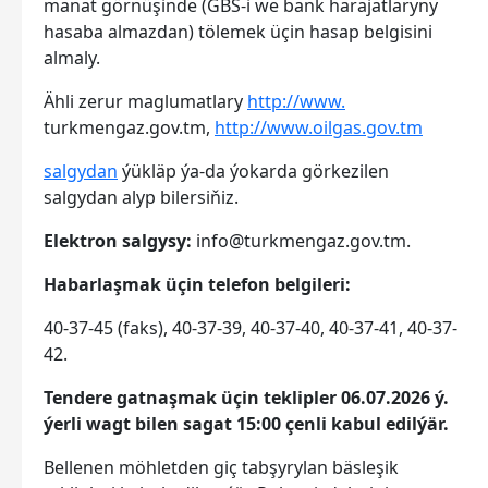
manat görnüşinde (GBS-i we bank harajatlaryny
hasaba almazdan) tölemek üçin hasap belgisini
almaly.
Ähli zerur maglumatlary
http://www.
turkmengaz.gov.tm,
http://www.oilgas.gov.tm
salgydan
ýükläp ýa-da ýokarda görkezilen
salgydan alyp bilersiňiz.
Elektron salgysy:
info@turkmengaz.gov.tm.
Habarlaşmak üçin telefon belgileri:
40-37-45 (faks), 40-37-39, 40-37-40, 40-37-41, 40-37-
42.
Tendere gatnaşmak üçin teklipler 06.07.2026 ý.
ýerli wagt bilen sagat 15:00 çenli kabul edilýär.
Bellenen möhletden giç tabşyrylan bäsleşik