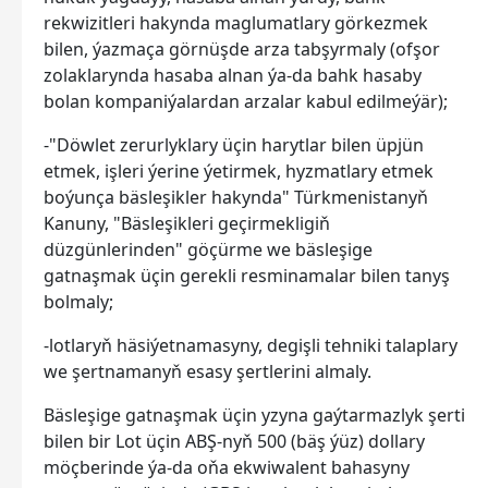
rekwizitleri hakynda maglumatlary görkezmek
bilen, ýazmaça görnüşde arza tabşyrmaly (ofşor
zolaklarynda hasaba alnan ýa-da bahk hasaby
bolan kompaniýalardan arzalar kabul edilmeýär);
-"Döwlet zerurlyklary üçin harytlar bilen üpjün
etmek, işleri ýerine ýetirmek, hyzmatlary etmek
boýunça bäsleşikler hakynda" Türkmenistanyň
Kanuny, "Bäsleşikleri geçirmekligiň
düzgünlerinden" göçürme we bäsleşige
gatnaşmak üçin gerekli resminamalar bilen tanyş
bolmaly;
-lotlaryň häsiýetnamasyny, degişli tehniki talaplary
we şertnamanyň esasy şertlerini almaly.
Bäsleşige gatnaşmak üçin yzyna gaýtarmazlyk şerti
bilen bir Lot üçin ABŞ-nyň 500 (bäş ýüz) dollary
möçberinde ýa-da oňa ekwiwalent bahasyny