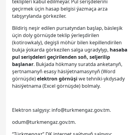
teklipleri kabul edilmeýär. Pul serişdelerini
geçirmek üçin hasap belgisi ýazmaça arza
tabşyrylanda görkeziler.
Bildiriş neşir edilen pursatyndan başlap, bäsleşik
üçin doly görnüşde teklip ýerleşdirilen
(kotirowkaly), degişli möhür bilen kepillendirilen
bukja ýokarda görkezilen salga ugradylyp,
hasaba
pul serişdeleri geçirilenden soň, seljerilip
başlanar
. Bukjada hökmany suratda anketanyň,
şertnamanyň esasy häsiýetnamasynyň (Word
görnüşde)
elektron görnüşi
we tehniki-ykdysady
häsiýetnama (Excel görnüşde) bolmaly.
Elektron salgysy:
info@turkmengaz.gov.tm.
odum@turkmengaz.gov.tm.
“Türkmengaz” DK internet saýtynyň salgysy: