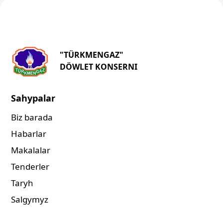
"TÜRKMENGAZ"
DÖWLET KONSERNI
Sahypalar
Biz barada
Habarlar
Makalalar
Tenderler
Taryh
Salgymyz