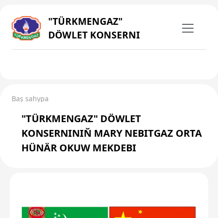
"TÜRKMENGAZ"
DÖWLET KONSERNI
Baş sahypa
"TÜRKMENGAZ" DÖWLET
KONSERNINIŇ MARY NEBITGAZ ORTA
HÜNÄR OKUW MEKDEBI