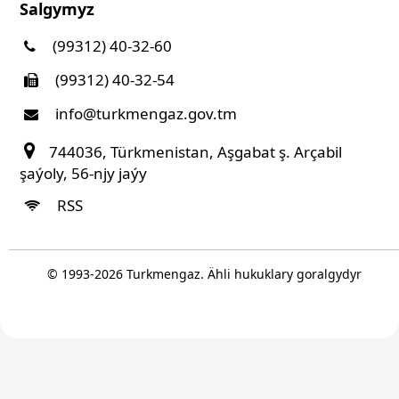
Salgymyz
(99312) 40-32-60
(99312) 40-32-54
info@turkmengaz.gov.tm
744036, Türkmenistan, Aşgabat ş. Arçabil
şaýoly, 56-njy jaýy
RSS
© 1993-
2026
Turkmengaz. Ähli hukuklary goralgydyr