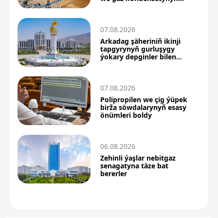
önümçiligi artdy
07.08.2026
Arkadag şäheriniň ikinji
tapgyrynyň gurluşygy
ýokary depginler bilen
dowam edýär
07.08.2026
Polipropilen we çig ýüpek
birža söwdalarynyň esasy
önümleri boldy
06.08.2026
Zehinli ýaşlar nebitgaz
senagatyna täze bat
bererler