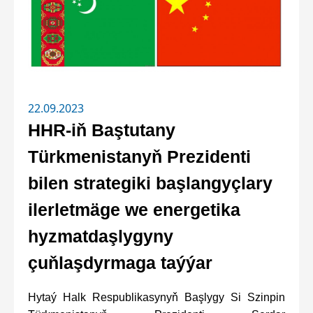
22.09.2023
HHR-iň Baştutany
Türkmenistanyň Prezidenti
bilen strategiki başlangyçlary
ilerletmäge we energetika
hyzmatdaşlygyny
çuňlaşdyrmaga taýýar
Hytaý Halk Respublikasynyň Başlygy Si Szinpin