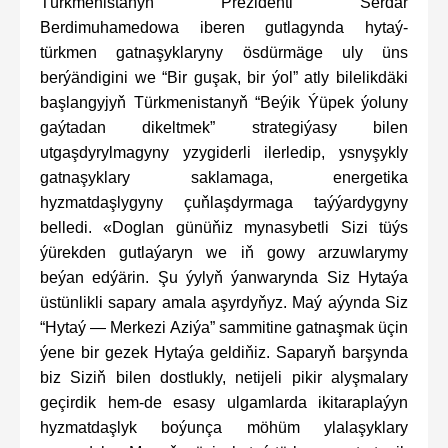
Türkmenistanyň Prezidenti Serdar
Berdimuhamedowa iberen gutlagynda hytaý-
türkmen gatnaşyklaryny ösdürmäge uly üns
berýändigini we “Bir guşak, bir ýol” atly bilelikdäki
başlangyjyň Türkmenistanyň “Beýik Ýüpek ýoluny
gaýtadan dikeltmek” strategiýasy bilen
utgaşdyrylmagyny yzygiderli ilerledip, ysnyşykly
gatnaşyklary saklamaga, energetika
hyzmatdaşlygyny çuňlaşdyrmaga taýýardygyny
belledi. «Doglan günüňiz mynasybetli Sizi tüýs
ýürekden gutlaýaryn we iň gowy arzuwlarymy
beýan edýärin. Şu ýylyň ýanwarynda Siz Hytaýa
üstünlikli sapary amala aşyrdyňyz. Maý aýynda Siz
“Hytaý — Merkezi Aziýa” sammitine gatnaşmak üçin
ýene bir gezek Hytaýa geldiňiz. Saparyň barşynda
biz Siziň bilen dostlukly, netijeli pikir alyşmalary
geçirdik hem-de esasy ulgamlarda ikitaraplaýyn
hyzmatdaşlyk boýunça möhüm ylalaşyklary