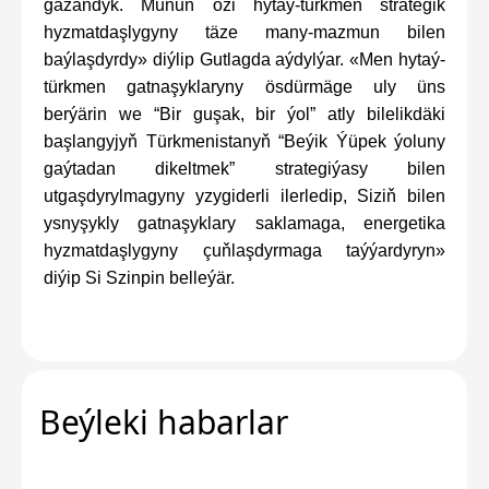
gazandyk. Munuň özi hytaý-türkmen strategik
hyzmatdaşlygyny täze many-mazmun bilen
baýlaşdyrdy» diýlip Gutlagda aýdylýar. «Men hytaý-
türkmen gatnaşyklaryny ösdürmäge uly üns
berýärin we “Bir guşak, bir ýol” atly bilelikdäki
başlangyjyň Türkmenistanyň “Beýik Ýüpek ýoluny
gaýtadan dikeltmek” strategiýasy bilen
utgaşdyrylmagyny yzygiderli ilerledip, Siziň bilen
ysnyşykly gatnaşyklary saklamaga, energetika
hyzmatdaşlygyny çuňlaşdyrmaga taýýardyryn»
diýip Si Szinpin belleýär.
Beýleki habarlar