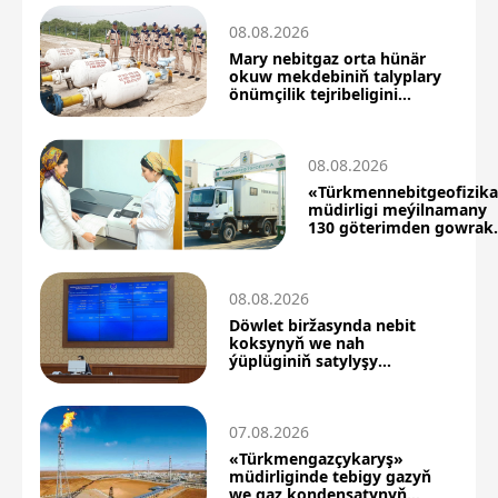
08.08.2026
Mary nebitgaz orta hünär
okuw mekdebiniň talyplary
önümçilik tejribeligini
üstünlikli geçdiler
08.08.2026
«Türkmennebitgeofizik
müdirligi meýilnamany
130 göterimden gowrak
berjaý etdi
08.08.2026
Döwlet biržasynda nebit
koksynyň we nah
ýüplüginiň satylyşy
boýunça täze netijeler
07.08.2026
«Türkmengazçykaryş»
müdirliginde tebigy gazyň
we gaz kondensatynyň