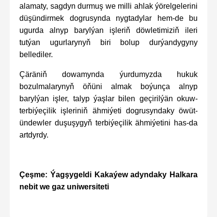
alamaty, sagdyn durmuş we milli ahlak ýörelgelerini
düşündirmek dogrusynda nygtadylar hem-de bu
ugurda alnyp barylýan işleriň döwletimiziň ileri
tutýan ugurlarynyň biri bolup durýandygyny
bellediler.
Çäräniň dowamynda ýurdumyzda hukuk
bozulmalarynyň öňüni almak boýunça alnyp
barylýan işler, talyp ýaşlar bilen geçirilýän okuw-
terbiýeçilik işleriniň ähmiýeti dogrusyndaky öwüt-
ündewler duşuşygyň terbiýeçilik ähmiýetini has-da
artdyrdy.
Çeşme: Ýagşygeldi Kakaýew adyndaky Halkara
nebit we gaz uniwersiteti