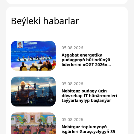
Beýleki habarlar
05.08.2026
Aşgabat energetika
pudagynyň bütindünýä
liderlerini «OGT 2026»
forumyna çagyrýar
05.08.2026
Nebitgaz pudagy üçin
döwrebap IT hünärmenleri
taýýarlanylyp başlanýar
05.08.2026
Nebitgaz toplumynyň
işgärleri Garaşsyzlygyň 35