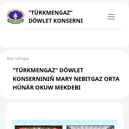
"TÜRKMENGAZ"
DÖWLET KONSERNI
Baş sahypa
"TÜRKMENGAZ" DÖWLET
KONSERNINIŇ MARY NEBITGAZ ORTA
HÜNÄR OKUW MEKDEBI