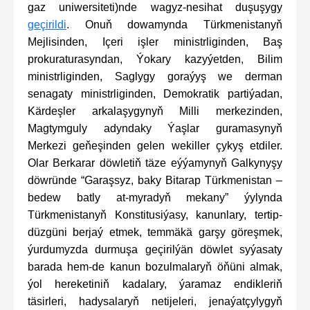
gaz uniwersiteti)nde wagyz-nesihat duşuşygy
geçirildi
. Onuň dowamynda Türkmenistanyň
Mejlisinden, Içeri işler ministrliginden, Baş
prokuraturasyndan, Ýokary kazyýetden, Bilim
ministrliginden, Saglygy goraýyş we derman
senagaty ministrliginden, Demokratik partiýadan,
Kärdeşler arkalaşygynyň Milli merkezinden,
Magtymguly adyndaky Ýaşlar guramasynyň
Merkezi geňeşinden gelen wekiller çykyş etdiler.
Olar Berkarar döwletiň täze eýýamynyň Galkynyşy
döwründe “Garaşsyz, baky Bitarap Türkmenistan –
bedew batly at-myradyň mekany” ýylynda
Türkmenistanyň Konstitusiýasy, kanunlary, tertip-
düzgüni berjaý etmek, temmäkä garşy göreşmek,
ýurdumyzda durmuşa geçirilýän döwlet syýasaty
barada hem-de kanun bozulmalaryň öňüni almak,
ýol hereketiniň kadalary, ýaramaz endikleriň
täsirleri, hadysalaryň netijeleri, jenaýatçylygyň