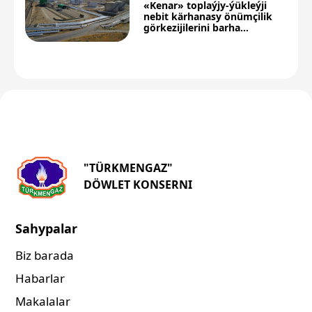
«Kenar» toplaýjy-ýükleýji
nebit kärhanasy önümçilik
görkezijilerini barha
ýokarlandyrýar
"TÜRKMENGAZ"
DÖWLET KONSERNI
Sahypalar
Biz barada
Habarlar
Makalalar