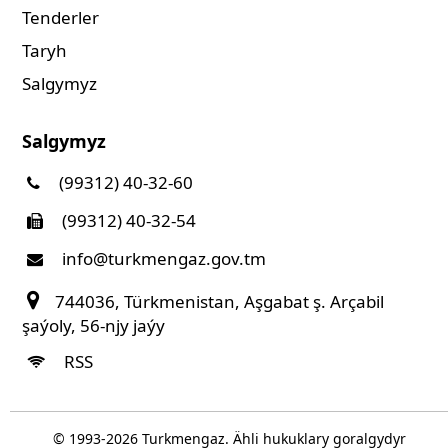
Tenderler
Taryh
Salgymyz
Salgymyz
(99312) 40-32-60
(99312) 40-32-54
info@turkmengaz.gov.tm
744036, Türkmenistan, Aşgabat ş. Arçabil
şaýoly, 56-njy jaýy
RSS
© 1993-
2026
Turkmengaz. Ähli hukuklary goralgydyr