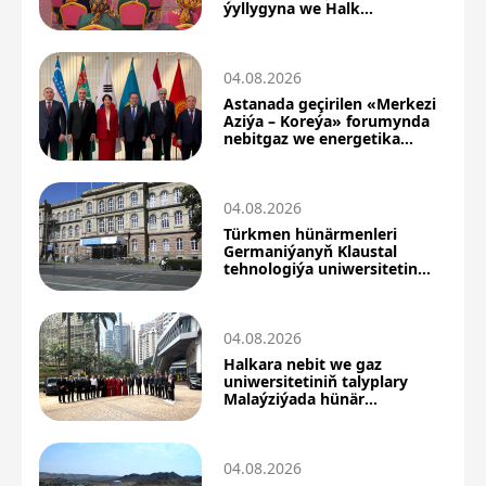
ýyllygyna we Halk
Maslahatyna bagyşlanan
maslahata gatnaşdylar
04.08.2026
Astanada geçirilen «Merkezi
Aziýa – Koreýa» forumynda
nebitgaz we energetika
hyzmatdaşlygyna aýratyn
orun berildi
04.08.2026
Türkmen hünärmenleri
Germaniýanyň Klaustal
tehnologiýa uniwersitetinde
ylmy-barlag tejribeligini
geçýärler
04.08.2026
Halkara nebit we gaz
uniwersitetiniň talyplary
Malaýziýada hünär
kämilleşdiriş okuwyny
geçdiler
04.08.2026