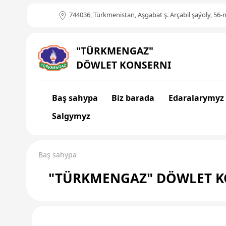
744036, Türkmenistan, Aşgabat ş. Arçabil şaýoly, 56-n
"TÜRKMENGAZ"
DÖWLET KONSERNI
Baş sahypa
Biz barada
Edaralarymyz
Salgymyz
Baş sahypa
"TÜRKMENGAZ" DÖWLET K