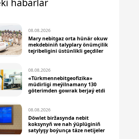
ki habarlar
08.08.2026
Mary nebitgaz orta hünär okuw
mekdebiniň talyplary önümçilik
tejribeligini üstünlikli geçdiler
08.08.2026
«Türkmennebitgeofizika»
müdirligi meýilnamany 130
göterimden gowrak berjaý etdi
08.08.2026
Döwlet biržasynda nebit
koksynyň we nah ýüplüginiň
satylyşy boýunça täze netijeler