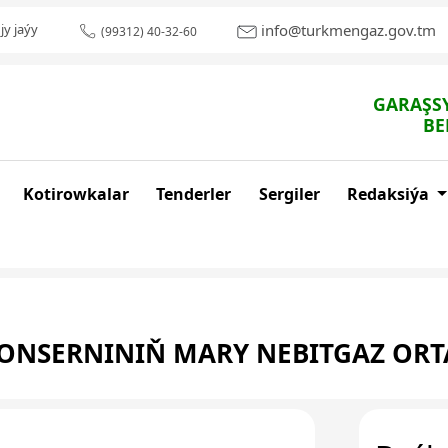
info@turkmengaz.gov.tm
jy jaýy
(99312) 40-32-60
GARAŞSY
BE
Kotirowkalar
Tenderler
Sergiler
Redaksiýa
ONSERNINIŇ MARY NEBITGAZ OR