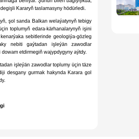
anmaga berilýär. Şunuň bilen baglylykda,
egişli Kararyň taslamasyny hödürledi.
yň, şol sanda Balkan welaýatynyň tebigy
 üçin toplumyň edara-kärhanalarynyň işini
kenarýaka sebitlerinde geologiýa-gözleg
daky nebiti gaýtadan işleýän zawodlar
i dowam etdirmegiň wajypdygyny aýtdy.
adan işleýän zawodlar toplumy üçin täze
diji desgany gurmak hakynda Karara gol
dy.
gi