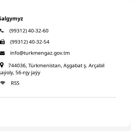
Salgymyz
(99312) 40-32-60
(99312) 40-32-54
info@turkmengaz.gov.tm
744036, Türkmenistan, Aşgabat ş. Arçabil
şaýoly, 56-njy jaýy
RSS