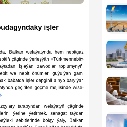
pudagyndaky işler
arda, Balkan welaýatynda hem nebitgaz
Sebitiň çäginde ýerleşýän «Türkmennebit»
aýtadan işleýän zawodlar toplumynyň,
 nebit we nebit önümleri guýulýan gämi
ak babatda işler depginli alnyp barylýar.
tynda geçirilen göçme mejlisinde wise-
y
.
gazçylary tarapyndan welaýatyň çäginde
lerini ýerine ýetirmek, senagat taýdan
beýleki sebitlerinde bolşy ýaly, Balkan