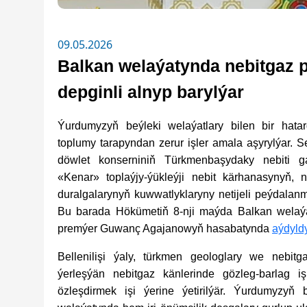
09.05.2026
Balkan welaýatynda nebitgaz 
depginli alnyp barylýar
Ýurdumyzyň beýleki welaýatlary bilen bir hat
toplumy tarapyndan zerur işler amala aşyrylýar. 
döwlet konserniniň Türkmenbaşydaky nebiti g
«Kenar» toplaýjy-ýükleýji nebit kärhanasynyň,
duralgalarynyň kuwwatlyklaryny netijeli peýdalanm
Bu barada Hökümetiň 8-nji maýda Balkan welaýa
premýer Guwanç Agajanowyň hasabatynda
aýdyld
Bellenilişi ýaly, türkmen geologlary we nebit
ýerleşýän nebitgaz känlerinde gözleg-barlag iş
özleşdirmek işi ýerine ýetirilýär. Ýurdumyzyň 