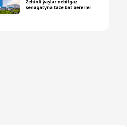
Zehinli ýaşlar nebitgaz
senagatyna täze bat bererler