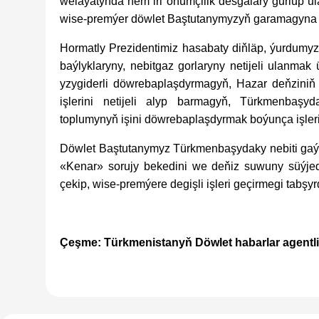
welaýatynda hem iri önümçilik desgalary gurlup ul
wise-premýer döwlet Baştutanymyzyň garamagyna d
Hormatly Prezidentimiz hasabaty diňläp, ýurdumyz
baýlyklaryny, nebitgaz gorlaryny netijeli ulanmak
yzygiderli döwrebaplaşdyrmagyň, Hazar deňziniň 
işlerini netijeli alyp barmagyň, Türkmenbaşy
toplumynyň işini döwrebaplaşdyrmak boýunça işler
Döwlet Baştutanymyz Türkmenbaşydaky nebiti gaýt
«Kenar» sorujy bekedini we deňiz suwuny süýje
çekip, wise-premýere degişli işleri geçirmegi tabşyr
Çeşme: Türkmenistanyň Döwlet habarlar agentli