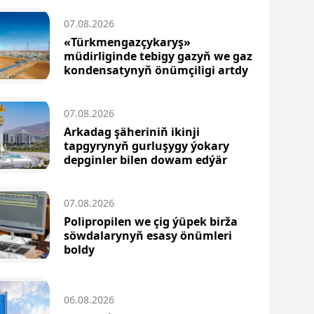
07.08.2026
«Türkmengazçykaryş»
müdirliginde tebigy gazyň we gaz
kondensatynyň önümçiligi artdy
07.08.2026
Arkadag şäheriniň ikinji
tapgyrynyň gurluşygy ýokary
depginler bilen dowam edýär
07.08.2026
Polipropilen we çig ýüpek birža
söwdalarynyň esasy önümleri
boldy
06.08.2026