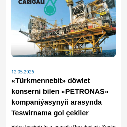
12.05.2026
«Türkmennebit» döwlet
konserni bilen «PETRONAS»
kompaniýasynyň arasynda
Teswirnama gol çekiler
Habar berşimiz ýaly, hormatly Prezidentimiz Serdar