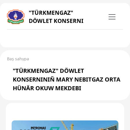
"TÜRKMENGAZ"
DÖWLET KONSERNI
Baş sahypa
"TÜRKMENGAZ" DÖWLET
KONSERNINIŇ MARY NEBITGAZ ORTA
HÜNÄR OKUW MEKDEBI