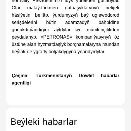
hormatly Prezidentimizi tüýs ýürekden gutladylar.
Olar malaý-türkmen gatnaşyklarynyň netijeli
häsiýetini belläp, ýurdumyzyň baý uglewodorod
serişdelerini bütin adamzadyň bähbidine
gönükdirýändigini aýtdylar we mümkinçilikden
peýdalanyp, «PETRONAS» kompaniýasynyň öz
üstüne alan hyzmatdaşlyk borçnamalaryna mundan
beýläk-de ygrarly boljakdygyna ynandyrdylar.
Çeşme: Türkmenistanyň Döwlet habarlar
agentligi
Beýleki habarlar