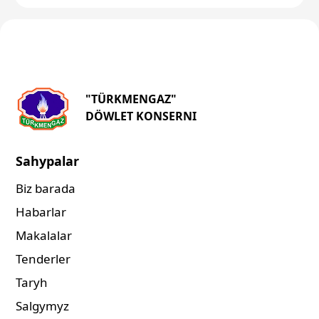
"TÜRKMENGAZ"
DÖWLET KONSERNI
Sahypalar
Biz barada
Habarlar
Makalalar
Tenderler
Taryh
Salgymyz