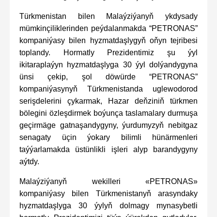
Türkmenistan bilen Malaýziýanyň ykdysady
mümkinçiliklerinden peýdalanmakda “PETRONAS”
kompaniýasy bilen hyzmatdaşlygyň oňyn tejribesi
toplandy. Hormatly Prezidentimiz şu ýyl
ikitaraplaýyn hyzmatdaşlyga 30 ýyl dolýandygyna
ünsi çekip, şol döwürde “PETRONAS”
kompaniýasynyň Türkmenistanda uglewodorod
serişdelerini çykarmak, Hazar deňziniň türkmen
bölegini özleşdirmek boýunça taslamalary durmuşa
geçirmäge gatnaşandygyny, ýurdumyzyň nebitgaz
senagaty üçin ýokary bilimli hünärmenleri
taýýarlamakda üstünlikli işleri alyp barandygyny
aýtdy.
Malaýziýanyň wekilleri «PETRONAS»
kompaniýasy bilen Türkmenistanyň arasyndaky
hyzmatdaşlyga 30 ýylyň dolmagy mynasybetli