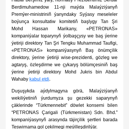
Berdimuhamedow 11-nji maýda Malaýziýanyň
Premýer-ministriniň ýanyndaky Syýasy meseleler
boýunça konsultatiw komitetiň başlygy Tan Şri
Mohd Hassan Marikany, «PETRONAS»
kompaniýalar toparynyň ýolbaşçysy we baş ýerine
ýetiriji direktory Tan Şri Tengku Muhammad Taufigi,
«PETRONAS» kompaniýasynyň Baş önümçilik
direktory, ýerine ýetiriji wise-prezidenti, gözleg we
agtaryş, özleşdirme we çykaryş bölümçesiniň baş
ýerine ýetiriji direktory Mohd Jukris bin Abdul
Wahaby
kabul etdi
.
Duşuşykda aýdylmagyna görä, Malaýziýanyň
wekiliýetiniň ýurdumyza şu gezekki saparynyň
çäklerinde “Türkmennebit” döwlet konserni bilen
“PETRONAS Çarigali (Türkmenistan) Sdn. Bhd.”
kompaniýasynyň arasynda täjirçilik şertleri barada
Teswirnama gol çekilmegi meýilleşdirilýär.