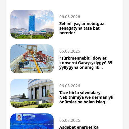
06.08.2026
Zehinli ýaşlar nebitgaz
senagatyna täze bat
bererler
06.08.2026
"Türkmennebit" döwlet
konserni Garaşsyzlygyň 35
ýyllygyna önümçilik
üstünlikleri bilen barýar
06.08.2026
Täze birža söwdalary:
Nebithimiýa we dermanlyk
önümlerine bolan isleg
ýokarlandy
05.08.2026
Aşgabat energetika