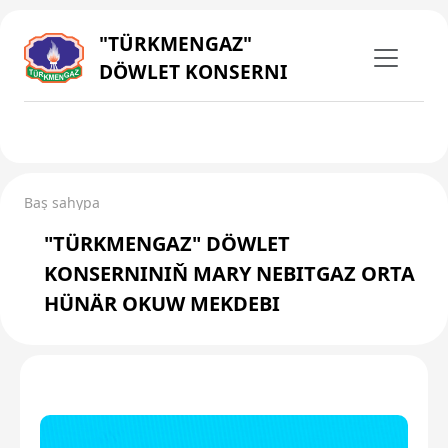
"TÜRKMENGAZ"
DÖWLET KONSERNI
Baş sahypa
"TÜRKMENGAZ" DÖWLET
KONSERNINIŇ MARY NEBITGAZ ORTA
HÜNÄR OKUW MEKDEBI