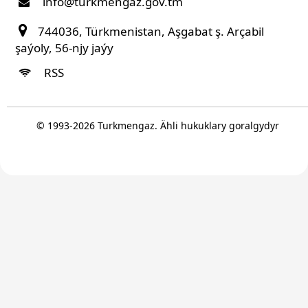
info@turkmengaz.gov.tm
744036, Türkmenistan, Aşgabat ş. Arçabil
şaýoly, 56-njy jaýy
RSS
© 1993-
2026
Turkmengaz. Ähli hukuklary goralgydyr