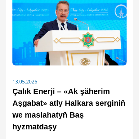
13.05.2026
Çalık Enerji – «Ak şäherim
Aşgabat» atly Halkara serginiň
we maslahatyň Baş
hyzmatdaşy