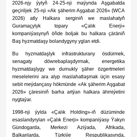
2026-njy ýylyň 24-25-nji maýynda Aşgabatda
geçiriljek 25-nji «Ak şäherim Aşgabat 2026» (WCA
2026) atly Halkara serginiň we maslahatyň
Guramaçylyk topary «Çalık Enerji»
kompaniýasynyň öňde boljak bu halkara çäräniň
Baş hyzmatdaşy bolandygyny yglan etdi.
Bu hyzmatdaşlyk infrastrukturany ösdürmek,
senagaty döwrebaplaşdyrmak, energetika
hyzmatdaşlygy we durnukly şäher özgertmeleri
meselelerini ara alyp maslahatlaşmak üçin esasy
sebit meýdançasy hökmünde «Ak şäherim Aşgabat
2026» çäresiniň barha artýan halkara ähmiýetini
nygtaýar.
1998-nji ýylda «Çalık Holding»-iň düzüminde
esaslandyrylan «Çalık Enerji» kompaniýasy Ýakyn
Gündogarda, Merkezi Aziýada, Afrikada,
Balkanlarda, Türkiýe Respublikasynda,