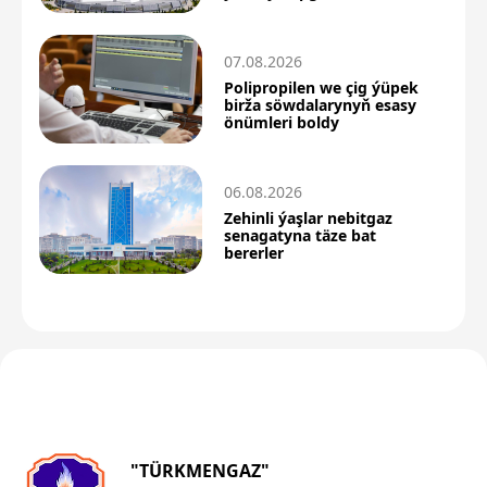
dowam edýär
07.08.2026
Polipropilen we çig ýüpek
birža söwdalarynyň esasy
önümleri boldy
06.08.2026
Zehinli ýaşlar nebitgaz
senagatyna täze bat
bererler
"TÜRKMENGAZ"