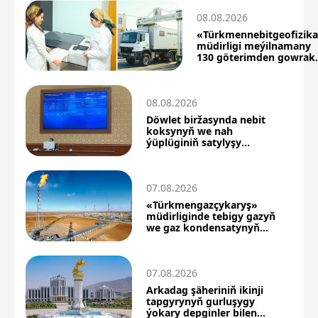
08.08.2026
«Türkmennebitgeofizik
müdirligi meýilnamany
130 göterimden gowrak
berjaý etdi
08.08.2026
Döwlet biržasynda nebit
koksynyň we nah
ýüplüginiň satylyşy
boýunça täze netijeler
07.08.2026
«Türkmengazçykaryş»
müdirliginde tebigy gazyň
we gaz kondensatynyň
önümçiligi artdy
07.08.2026
Arkadag şäheriniň ikinji
tapgyrynyň gurluşygy
ýokary depginler bilen