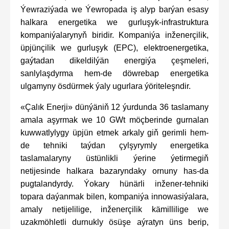
Ýewraziýada we Ýewropada iş alyp barýan esasy
halkara energetika we gurluşyk-infrastruktura
kompaniýalarynyň biridir. Kompaniýa inženerçilik,
üpjünçilik we gurluşyk (EPC), elektroenergetika,
gaýtadan dikeldilýän energiýa çeşmeleri,
sanlylaşdyrma hem-de döwrebap energetika
ulgamyny ösdürmek ýaly ugurlara ýöriteleşndir.
«Çalık Enerji» dünýäniň 12 ýurdunda 36 taslamany
amala aşyrmak we 10 GWt möçberinde gurnalan
kuwwatlylygy üpjün etmek arkaly giň gerimli hem-
de tehniki taýdan çylşyrymly energetika
taslamalaryny üstünlikli ýerine ýetirmegiň
netijesinde halkara bazaryndaky ornuny has-da
pugtalandyrdy. Ýokary hünärli inžener-tehniki
topara daýanmak bilen, kompaniýa innowasiýalara,
amaly netijelilige, inženerçilik kämillilige we
uzakmöhletli durnukly ösüşe aýratyn üns berip,