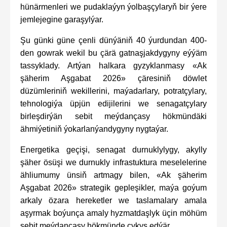
hünärmenleri we pudaklaýyn ýolbaşçylaryň bir ýere
jemlejegine garaşylýar.
Şu günki güne çenli dünýäniň 40 ýurdundan 400-
den gowrak wekil bu çärä gatnaşjakdygyny eýýäm
tassyklady. Artýan halkara gyzyklanmasy «Ak
şäherim Aşgabat 2026» çäresiniň döwlet
düzümleriniň wekillerini, maýadarlary, potratçylary,
tehnologiýa üpjün edijilerini we senagatçylary
birleşdirýän sebit meýdançasy hökmündäki
ähmiýetiniň ýokarlanýandygyny nygtaýar.
Energetika geçişi, senagat durnuklylygy, akylly
şäher ösüşi we durnukly infrastuktura meselelerine
ähliumumy ünsiň artmagy bilen, «Ak şäherim
Aşgabat 2026» strategik gepleşikler, maýa goýum
arkaly özara hereketler we taslamalary amala
aşyrmak boýunça amaly hyzmatdaşlyk üçin möhüm
sebit meýdançasy hökmünde çykyş edýär.