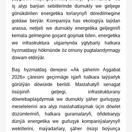
iş alyp barýan sebitlerinde durnukly we geljege
gönükdirilen energetika torlarynyň döredilmegine
goldaw berýär. Kompaniýa has ekologiýa taýdan
arassa, netijeli we durnukly energetika geljeginiň
kemala gelmegine goşant goşmak bilen, energetika
we infrastruktura ulgamynda ygtybarly halkara
hyzmatdaşy hökmünde öz ornuny pugtalandyrmagy
dowam etdirýär.
Baş hyzmatdaş derejesi «Ak şäherim Aşgabat
2026» çäresini geçirmäge işjeň halkara taýýarlyk
görülýän döwürde berildi. Maslahatyň senagat
ösüşiniň geljegi, infrastrukturany
döwrebaplaşdyrmak we durnukly şäher gurluşygy
meselelerini ara alyp maslahatlaşmak üçin döwlet
düzümleriniň, halkara guramalaryň, öňdebaryjy
dünýä energetika we gurluşyk kompaniýalarynyň
wekillerini, maýadarlary, şäher ösüşi boýunça