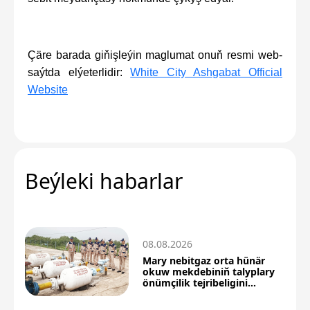
Çäre barada giňişleýin maglumat onuň resmi web-
saýtda elýeterlidir:
White City Ashgabat Official
Website
Beýleki habarlar
08.08.2026
Mary nebitgaz orta hünär
okuw mekdebiniň talyplary
önümçilik tejribeligini
üstünlikli geçdiler