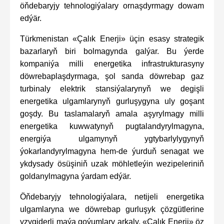
öňdebaryjy tehnologiýalary ornaşdyrmagy dowam
edýär.
Türkmenistan «Çalık Enerji» üçin esasy strategik
bazarlaryň biri bolmagynda galýar. Bu ýerde
kompaniýa milli energetika infrastrukturasyny
döwrebaplaşdyrmaga, şol sanda döwrebap gaz
turbinaly elektrik stansiýalarynyň we degişli
energetika ulgamlarynyň gurluşygyna uly goşant
goşdy. Bu taslamalaryň amala aşyrylmagy milli
energetika kuwwatynyň pugtalandyrylmagyna,
energiýa ulgamynyň ygtybarlylygynyň
ýokarlandyrylmagyna hem-de ýurduň senagat we
ykdysady ösüşiniň uzak möhletleýin wezipeleriniň
goldanylmagyna ýardam edýär.
Öňdebaryjy tehnologiýalara, netijeli energetika
ulgamlaryna we döwrebap gurluşyk çözgütlerine
yzygiderli maýa goýumlary arkaly, «Çalık Enerji» öz