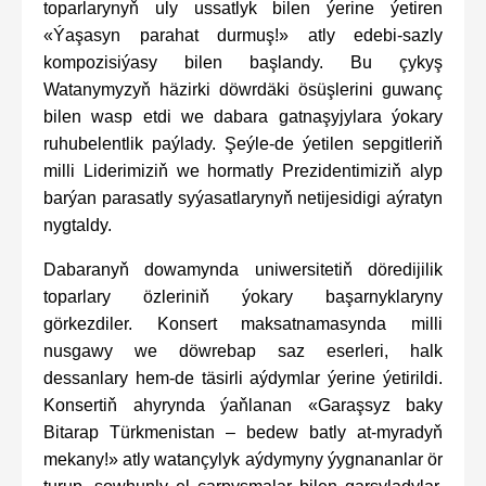
toparlarynyň uly ussatlyk bilen ýerine ýetiren
«Ýaşasyn parahat durmuş!» atly edebi-sazly
kompozisiýasy bilen başlandy. Bu çykyş
Watanymyzyň häzirki döwrdäki ösüşlerini guwanç
bilen wasp etdi we dabara gatnaşyjylara ýokary
ruhubelentlik paýlady. Şeýle-de ýetilen sepgitleriň
milli Liderimiziň we hormatly Prezidentimiziň alyp
barýan parasatly syýasatlarynyň netijesidigi aýratyn
nygtaldy.
Dabaranyň dowamynda uniwersitetiň döredijilik
toparlary özleriniň ýokary başarnyklaryny
görkezdiler. Konsert maksatnamasynda milli
nusgawy we döwrebap saz eserleri, halk
dessanlary hem-de täsirli aýdymlar ýerine ýetirildi.
Konsertiň ahyrynda ýaňlanan «Garaşsyz baky
Bitarap Türkmenistan – bedew batly at-myradyň
mekany!» atly watançylyk aýdymyny ýygnananlar ör