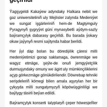
Ýagşygeldi Kakaýew adyndaky Halkara nebit we
gaz uniwersitetiniň uly Mejlisler zalynda Medeniýet
we sungat işgärleriniň hem-de Magtymguly
Pyragynyň şygryýet güni mynasybetli aýdym-sazly
baýramçylyk dabarasy geçirildi. Bu barada ýokary
okuw jaýynyň resmi saýtynda habar berildi.
Her ýyl däp bolan bu döredijilik çäresi milli
medeniýetimizi gorap saklamaga, öwrenmäge we
wagyz etmäge, şeýle-de onuň jemgyýetçilik
durmuşyndaky ornuny we ägirt uly mümkinçiliklerini
açyp görkezmäge gönükdirilendir. Döwrebap tehniki
serişdeleriň kömegi bilen amala aşyrylan her bir
çykyşda milli sungatymyzyň köpöwüşginliligi we
baýlygy täsirli beýan edildi.
Baýramçylyk konserti talyplaryň çeper höwesjeňler