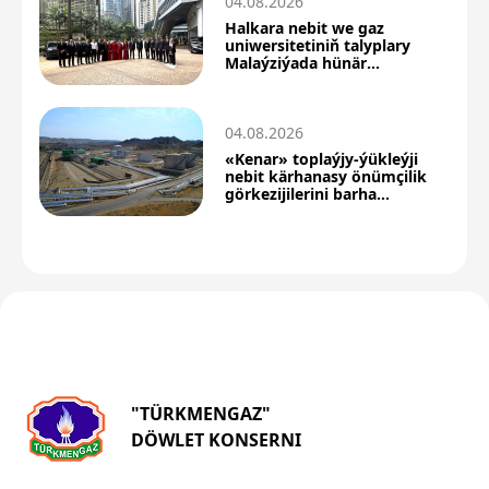
04.08.2026
Halkara nebit we gaz
uniwersitetiniň talyplary
Malaýziýada hünär
kämilleşdiriş okuwyny
geçdiler
04.08.2026
«Kenar» toplaýjy-ýükleýji
nebit kärhanasy önümçilik
görkezijilerini barha
ýokarlandyrýar
"TÜRKMENGAZ"
DÖWLET KONSERNI