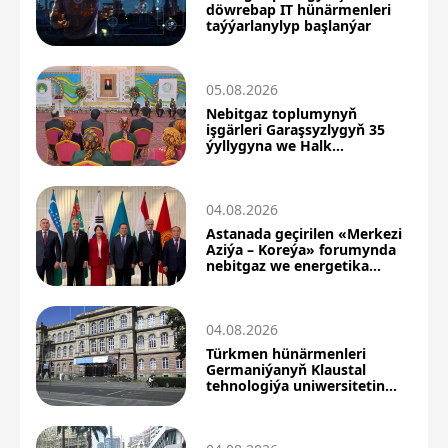
döwrebap IT hünärmenleri
taýýarlanylyp başlanýar
05.08.2026
Nebitgaz toplumynyň
işgärleri Garaşsyzlygyň 35
ýyllygyna we Halk
Maslahatyna bagyşlanan
maslahata gatnaşdylar
04.08.2026
Astanada geçirilen «Merkezi
Aziýa – Koreýa» forumynda
nebitgaz we energetika
hyzmatdaşlygyna aýratyn
orun berildi
04.08.2026
Türkmen hünärmenleri
Germaniýanyň Klaustal
tehnologiýa uniwersitetinde
ylmy-barlag tejribeligini
geçýärler