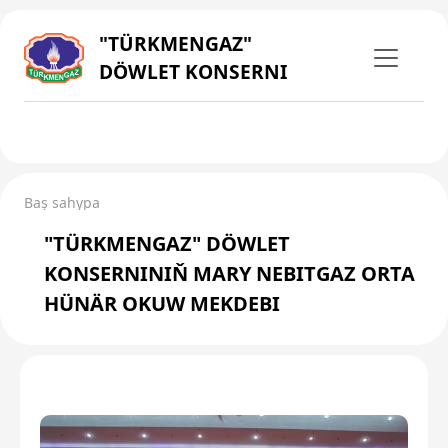
"TÜRKMENGAZ"
DÖWLET KONSERNI
Baş sahypa
"TÜRKMENGAZ" DÖWLET
KONSERNINIŇ MARY NEBITGAZ ORTA
HÜNÄR OKUW MEKDEBI