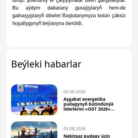
turup, şowhunly el çarpyşmalar bilen garşyladylar.
Bu aýdym dabarany guraýjylaryň hem-de
gatnaşyjylaryň döwlet Baştutanymyza bolan çäksiz
hoşallygynyň beýanyna öwrüldi.
Beýleki habarlar
05.08.2026
Aşgabat energetika
pudagynyň bütindünýä
liderlerini «OGT 2026»
forumyna çagyrýar
05.08.2026
Nebitgaz pudagy üçin