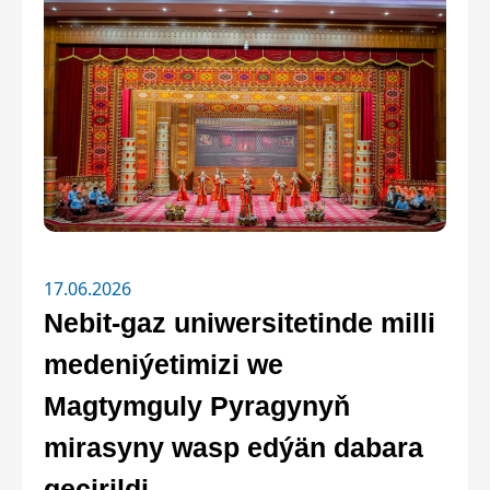
17.06.2026
Nebit-gaz uniwersitetinde milli
medeniýetimizi we
Magtymguly Pyragynyň
mirasyny wasp edýän dabara
geçirildi