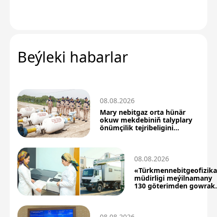
Beýleki habarlar
08.08.2026
Mary nebitgaz orta hünär
okuw mekdebiniň talyplary
önümçilik tejribeligini
üstünlikli geçdiler
08.08.2026
«Türkmennebitgeofizik
müdirligi meýilnamany
130 göterimden gowrak
berjaý etdi
08.08.2026