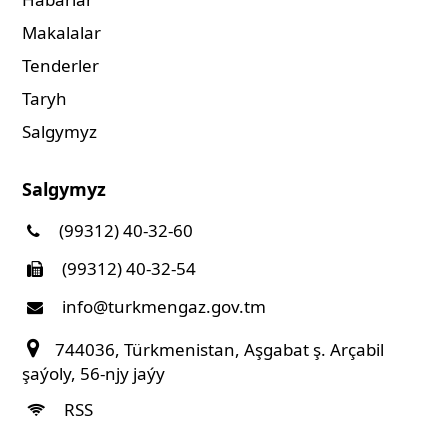
Makalalar
Tenderler
Taryh
Salgymyz
Salgymyz
(99312) 40-32-60
(99312) 40-32-54
info@turkmengaz.gov.tm
744036, Türkmenistan, Aşgabat ş. Arçabil
şaýoly, 56-njy jaýy
RSS