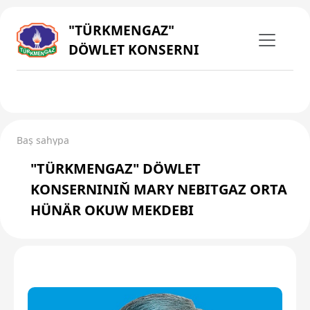
"TÜRKMENGAZ"
DÖWLET KONSERNI
Baş sahypa
"TÜRKMENGAZ" DÖWLET
KONSERNINIŇ MARY NEBITGAZ ORTA
HÜNÄR OKUW MEKDEBI