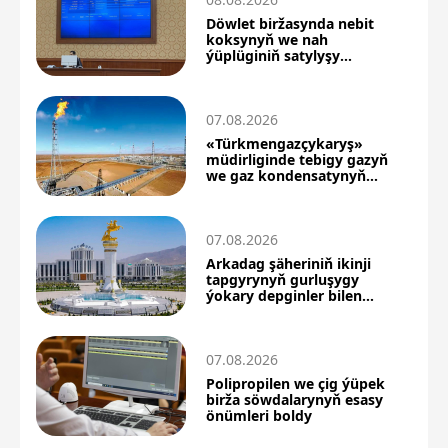
Döwlet biržasynda nebit
koksynyň we nah
ýüplüginiň satylyşy
boýunça täze netijeler
07.08.2026
«Türkmengazçykaryş»
müdirliginde tebigy gazyň
we gaz kondensatynyň
önümçiligi artdy
07.08.2026
Arkadag şäheriniň ikinji
tapgyrynyň gurluşygy
ýokary depginler bilen
dowam edýär
07.08.2026
Polipropilen we çig ýüpek
birža söwdalarynyň esasy
önümleri boldy