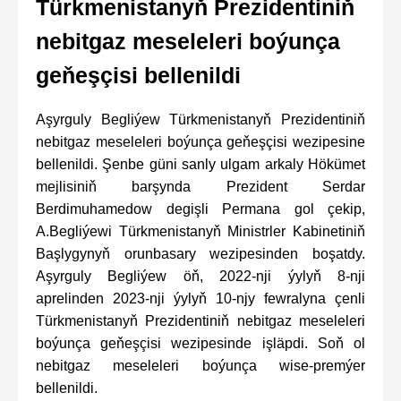
Türkmenistanyň Prezidentiniň
nebitgaz meseleleri boýunça
geňeşçisi bellenildi
Aşyrguly Begliýew Türkmenistanyň Prezidentiniň
nebitgaz meseleleri boýunça geňeşçisi wezipesine
bellenildi. Şenbe güni sanly ulgam arkaly Hökümet
mejlisiniň barşynda Prezident Serdar
Berdimuhamedow degişli Permana gol çekip,
A.Begliýewi Türkmenistanyň Ministrler Kabinetiniň
Başlygynyň orunbasary wezipesinden boşatdy.
Aşyrguly Begliýew öň, 2022-nji ýylyň 8-nji
aprelinden 2023-nji ýylyň 10-njy fewralyna çenli
Türkmenistanyň Prezidentiniň nebitgaz meseleleri
boýunça geňeşçisi wezipesinde işläpdi. Soň ol
nebitgaz meseleleri boýunça wise-premýer
bellenildi.