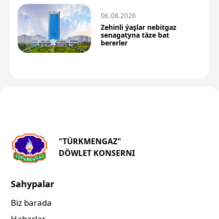
06.08.2026
Zehinli ýaşlar nebitgaz
senagatyna täze bat
bererler
"TÜRKMENGAZ"
DÖWLET KONSERNI
Sahypalar
Biz barada
Habarlar