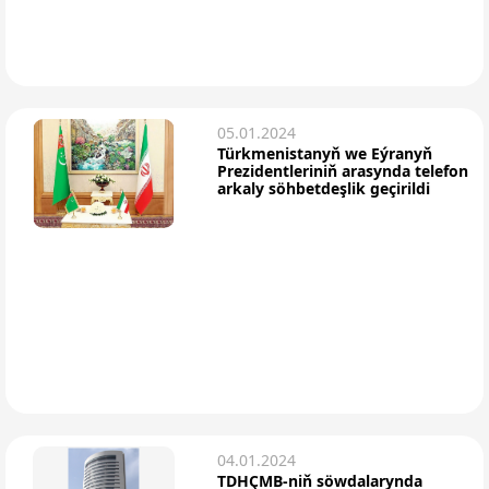
05.01.2024
Türkmenistanyň we Eýranyň
Prezidentleriniň arasynda telefon
arkaly söhbetdeşlik geçirildi
04.01.2024
TDHÇMB-niň söwdalarynda