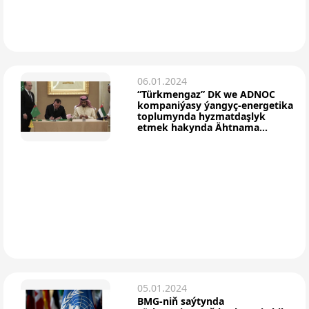
06.01.2024
“Türkmengaz” DK we ADNOC
kompaniýasy ýangyç-energetika
toplumynda hyzmatdaşlyk
etmek hakynda Ähtnama...
05.01.2024
BMG-niň saýtynda