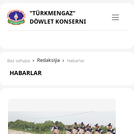
"TÜRKMENGAZ"
DÖWLET KONSERNI
Redaksiýa
Baş sahypa
Habarlar
HABARLAR