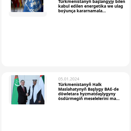
Türkmenistanyň başlangyjy bilen
kabul edilen energetika we ulag
boýunça kararnamala...
05.01.2024
Türkmenistanyň Halk
Maslahatynyň Başlygy BAE-de
döwletara hyzmatdaşlygyny
ösdürmegiň meselelerini ma...