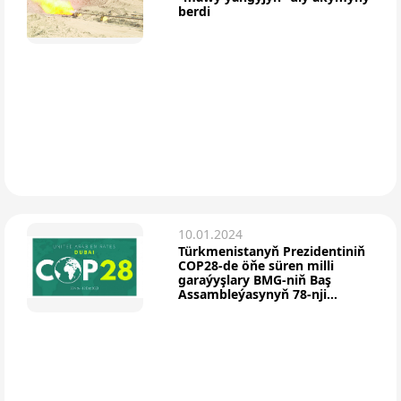
berdi
10.01.2024
Türkmenistanyň Prezidentiniň
COP28-de öňe süren milli
garaýyşlary BMG-niň Baş
Assambleýasynyň 78-nji...