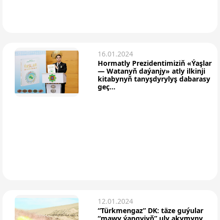
16.01.2024
Hormatly Prezidentimiziň «Ýaşlar
— Watanyň daýanjy» atly ilkinji
kitabynyň tanyşdyrylyş dabarasy
geç...
12.01.2024
“Türkmengaz” DK: täze guýular
“mawy ýangyjyň” uly akymyny