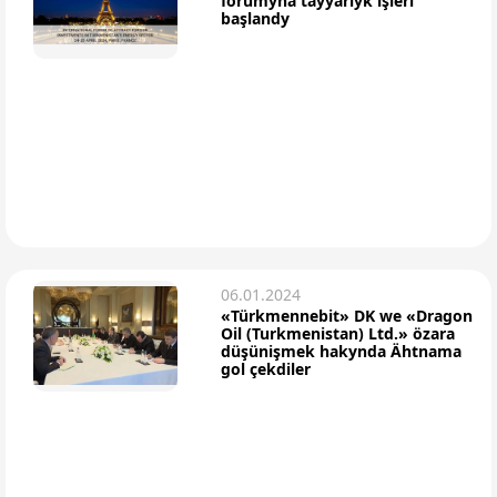
forumyna taýýarlyk işleri
başlandy
06.01.2024
«Türkmennebit» DK we «Dragon
Oil (Turkmenistan) Ltd.» özara
düşünişmek hakynda Ähtnama
gol çekdiler