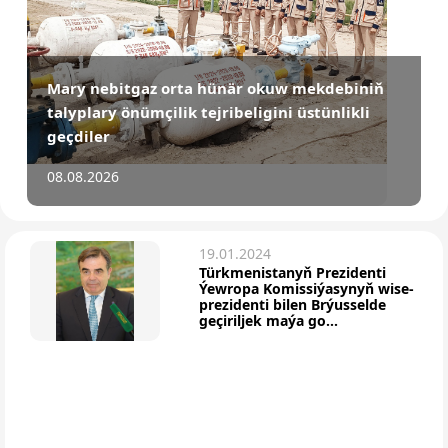
Mary nebitgaz orta hünär okuw mekdebiniň
talyplary önümçilik tejribeligini üstünlikli
geçdiler
08.08.2026
19.01.2024
Türkmenistanyň Prezidenti
Ýewropa Komissiýasynyň wise-
prezidenti bilen Brýusselde
geçiriljek maýa go...