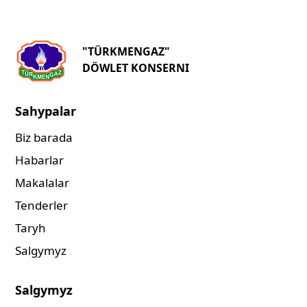
"TÜRKMENGAZ"
DÖWLET KONSERNI
Sahypalar
Biz barada
Habarlar
Makalalar
Tenderler
Taryh
Salgymyz
Salgymyz