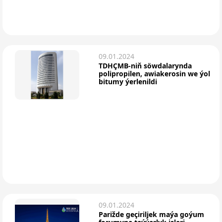
09.01.2024
TDHÇMB-niň söwdalarynda
polipropilen, awiakerosin we ýol
bitumy ýerlenildi
09.01.2024
Parižde geçiriljek maýa goýum