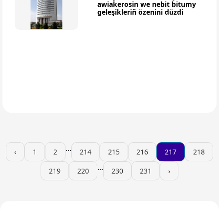
awiakerosin we nebit bitumy
geleşikleriň özenini düzdi
...
‹
1
2
214
215
216
217
218
...
219
220
230
231
›