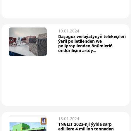
19.01.2024
Daşoguz welaýatynyň telekeçileri
ýerli polietilenden we
polipropilenden önümleriň
öndürilişini artdy...
18.01.2024
TNGIZT 2023-nji ýylda sarp
edijilere 4 million tonnadan