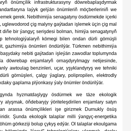
ryň önümçilik infrastrukturasyny döwrebaplaşdyrmak
tandartlaryna laýyk gelýän önümleriň möçberleriniň we
llemek gerek. Nebithimiýa senagatyny ösdürmekde içerki
ek, uglewodorod çig malyny gaýtadan işlemek üçin çig mal
 diňe bir ýangyç serişdesi bolman, himiýa senagatynyň
p tehnologiýalaryň kömegi bilen ondan dürli görnüşli
bit, gazhimiýa önümleri öndürilýär. Türkmen nebithimiýa
başydaky nebiti gaýtadan işleýän zawodlar toplumynda
a döwrebap enjamlaryň ornaşdyrylmagy netijesinde,
ly awtoulag benzinleri, uçar, yşyklandyryş we tehniki
rli görnüşleri, çalgy ýaglary, polipropilen, elektrodly
lykdaky gaplama plýonkasy ýaly önümler öndürilýär.
dagynda hyzmatdaşlygy ösdürmek we täze ekologik
ry alyşmak, öňdebaryjy ýöriteleşdirilen enjamlary satyn
an arassa önümçilikleri işe girizmek Durnukly ösüş
ridir. Şunda ekologik talaplar milli ýangyç-energetika
öhüm görkeziji bolup çykyş edýär. Ol talaplar ekoulgama