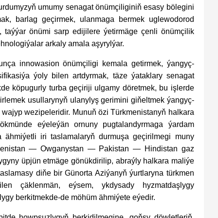
urdumyzyň umumy senagat önümçiliginiň esasy bölegini
mak, barlag geçirmek, ulanmaga bermek uglewodorod
taýýar önümi sarp edijilere ýetirmäge çenli önümçilik
ehnologiýalar arkaly amala aşyrylýar.
unça innowasion önümçiligi kemala getirmek, ýangyç-
fikasiýa ýoly bilen artdyrmak, täze ýataklary senagat
de köpugurly turba geçiriji ulgamy döretmek, bu işlerde
rlemek usullarynyň ulanylyş gerimini giňeltmek ýangyç-
wajyp wezipeleridir. Munuň özi Türkmenistanyň halkara
ri hökmünde eýeleýän ornuny pugtalandyrmaga ýardam
 ähmiýetli iri taslamalaryň durmuşa geçirilmegi muny
kmenistan — Owganystan — Pakistan — Hindistan gaz
lygyny üpjün etmäge gönükdirilip, abraýly halkara maliýe
 taslamasy diňe bir Günorta Aziýanyň ýurtlaryna türkmen
ilen çäklenmän, eýsem, ykdysady hyzmatdaşlygy
ylygy berkitmekde-de möhüm ähmiýete eýedir.
tde howpsuzlygyň berkidilmegine, goňşy döwletleriň,