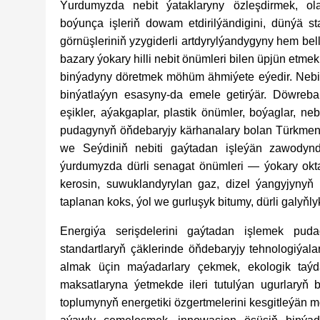
Ýurdumyzda nebit ýataklaryny özleşdirmek, ola
boýunça işleriň dowam etdirilýändigini, dünýä s
görnüşleriniň yzygiderli artdyrylýandygyny hem be
bazary ýokary hilli nebit önümleri bilen üpjün etm
binýadyny döretmek möhüm ähmiýete eýedir. Nebit
binýatlaýyn esasyny-da emele getirýär. Döwreba
eşikler, aýakgaplar, plastik önümler, boýaglar, ne
pudagynyň öňdebaryjy kärhanalary bolan Türkmen
we Seýdiniň nebiti gaýtadan işleýän zawodynd
ýurdumyzda dürli senagat önümleri — ýokary oktan
kerosin, suwuklandyrylan gaz, dizel ýangyjynyň dü
taplanan koks, ýol we gurluşyk bitumy, dürli galyň
Energiýa serişdelerini gaýtadan işlemek pu
standartlaryň çäklerinde öňdebaryjy tehnologiýala
almak üçin maýadarlary çekmek, ekologik taýd
maksatlaryna ýetmekde ileri tutulýan ugurlaryň bi
toplumynyň energetiki özgertmelerini kesgitleýän m