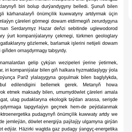
larynyň biri bolup durýandygyny belledi. Şunuň bilen
işli kärhanalaryň önümçilik kuwwatyny artdyrmak üçin
mlaýyn çäreleri görmegi dowam etdirmegiň zerurdygyna
yman Serdarymyz Hazar deňzi sebitinde uglewodorod
ary ýurt kompaniýalaryny çekmegi, türkmen geologlary
gatlaklaryny gözlemek, barlamak işlerini netijeli dowam
ni giňden ornaşdyrmagy tabşyrdy.
amalardan gelip çykýan wezipeleri ýerine ýetirmek,
r, iri kompaniýalar bilen giň halkara hyzmatdaşlygy ýola
oýunça Pariž ylalaşygyna goşulmak bilen baglylykda,
bul edilendigini bellemek gerek. Metanyň howa
ýok etmek maksady bilen, umumydöwlet çäreleri amala
nagat, ulag pudaklaryna ekologik taýdan arassa, serişde
ornaşdyrmaga tapgyrlaýyn geçmek hem-de peýdalanmak
ektroenergetika pudagynyň önümçilik kuwwaty artdy we
nde jemleýän, döwlet energiýa paýlaýjy ulgamyna girýän
ket edýär. Häzirki wagtda gaz pudagy ýangyç-energetika