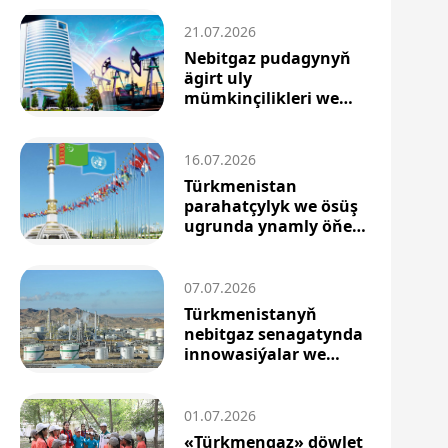
21.07.2026
Nebitgaz pudagynyň
ägirt uly
mümkinçilikleri we
energetika h...
16.07.2026
Türkmenistan
parahatçylyk we ösüş
ugrunda ynamly öňe
barýar
07.07.2026
Türkmenistanyň
nebitgaz senagatynda
innowasiýalar we
diwersi...
01.07.2026
«Türkmengaz» döwlet