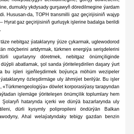
gine, durnukly ykdysady gurşawyň döredilmegine ýardam
di. Hususan-da, TOPH transmilli gaz geçirijisiniň wajyp
Hyrat gaz geçirijisiniň gurluşyk işlerine badalga berildi
.
 täze nebitgaz ýataklaryny ýüze çykarmak, uglewodorod
ýän möçberini artdyrmak, türkmen energiýa serişdelerini
ürli ugurlaryny döretmek, nebitgaz önümçiliginde
ýpli abatlamak, şol sanda ýöriteleşdirilen daşary ýurt
a bu işleri işjeňleşdirmek boýunça möhüm wezipeler
ýataklaryny özleşdirmäge uly ähmiýet berilýär. Bu işler
, «Türkmengeologiýa» döwlet korporasiýasy tarapyndan
aýtadan işlemäge ýöriteleşen önümçilik toplumlary hem
 Şolaryň hatarynda içerki we dünýä bazarlarynda uly
ileni, dürli kysymly polipropileni öndürýän Balkan
zawodyny, Ahal welaýatyndaky tebigy gazdan benzin