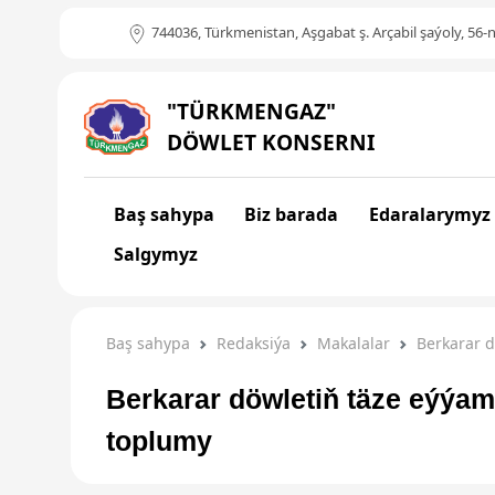
744036, Türkmenistan, Aşgabat ş. Arçabil şaýoly, 56-n
"TÜRKMENGAZ"
DÖWLET KONSERNI
Baş sahypa
Biz barada
Edaralarymyz
Salgymyz
Baş sahypa
Redaksiýa
Makalalar
Berkarar d
Berkarar döwletiň täze eýýam
toplumy