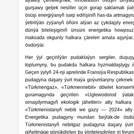
aýawly çemeleşmek, innowasion ösüşiň binýad
gurşawy geljek nesiller üçin gorap saklamak ýa
ösüşi energiýanyň sarp edilişiniň has-da artmagy
ýetirilýän zyýanyň öňüni alýan az çykdajyly ene
dünýä bileleşiginiň ünsüni energetika howpsu
maksada okgunly halkara çäreleri amala aşyrýar,
ösdürýär.
Her ýyl geçirilýän pudaklaýyn sergiler, duşu
toplumyny, bu pudakda halkara hyzmatdaşlygy il
Geçen ýylyň 24-nji aprelinde Fransiýa Respublikas
pudagyna daşary ýurt maýa goýumlaryny çekmek 
«Türkmengaz», «Türkmennebit» döwlet konsernl
guramagynda geçirilen «Uglewodorod ýatakl
ornaşdyrmagyň ekologik jähetleri» atly halkara
«Türkmenistanyň nebiti we gazy — 2024» atly
Energetika pudagyny mundan beýläk-de ösdür
Türkmenistanyň nebitgaz pudagyna daşary ýur
giňeltmäge gönükdirilen bu ýöriteleşdirilen iri for