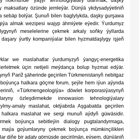
y hökmünde “ýaşyl” tehnologiýalary ulanmak, daşky
ly maksatlary özünde jemleýär. Dünýä ykdysadyýetiniň
na sebäp bolýar. Şunuň bilen baglylykda, daşky gurşawa
rgiýa almak wezipesi wajyp ähmiýete eýedir. Ýurdumyz
zlygynyň meselelerine çekmek arkaly soňky ýyllarda
 daşary ýurtly kompaniýalar bilen hyzmatdaşlygy işjeň
şyklar we maslahatlar ýurdumyzyň ýangyç-energetika
erletmek üçin netijeli meýdança bolup hyzmat edýär.
ynyň Pariž şäherinde geçirilen Türkmenistanyň nebitgaz
boýunça halkara göçme forum, şeýle hem iýun aýynda
eriniň, «Türkmengeologiýa» döwlet korporasiýasynyň
aryny özleşdirmekde innowasion tehnologiýalary
 ylmy-amaly maslahat, oktýabrda Aşgabatda geçirilen
 halkara maslahat we sergi munuň aýdyň güwäsidir.
mek boýunça sebitleýin dialogy pugtalandyrmaga,
t maýa goýumlaryny çekmek boýunça mümkinçilikleri
umlar diňe bir adaty görnüşde geçirilmän, eýsem, dünýäniň