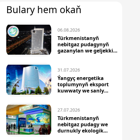
Bulary hem okaň
06.08.2026
Türkmenistanyň
nebitgaz pudagynyň
gazanylan we geljekki
sepg...
31.07.2026
Ýangyç energetika
toplumynyň eksport
kuwwaty we sanly
innowa...
27.07.2026
Türkmenistanyň
nebitgaz pudagy we
durnukly ekologik
ösüşiň t...