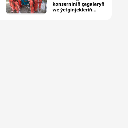
konserniniň çagalaryň
we ýetginjekleriň...