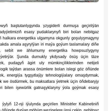
wyň baştutanlygynda yzygiderli durmuşa geçirilýän
adyýetimiziň esasy pudaklarynyň biri bolan nebitgaz
 halkara energetika ulgamyna okgunly goşulyşmagyny
akda amala aşyrylýan iri maýa goýum taslamalary diňe
, sebit we ählumumy energetika howpsuzlygyny
ýetirýär. Şunda durnukly ykdysady ösüş üçin täze
mek, pudagyň ägirt uly mümkinçiliklerinden netijeli
ologik taýdan arassa önümlere bolan islegi göz öňünde
, energiýa tygşytlaýjy tehnologiýalary ornaşdyrmak,
ak we ösdürmek, bu maksatlara ýetmek üçin öňdebaryjy
ri bilen işewürlik gatnaşyklaryny ýola goýmak esasy
ylyň 12-nji iýulynda geçirilen Ministrler Kabinetiniň
yň öňünde durýan möhüm wezipelere ünsi çekip, nebitgaz