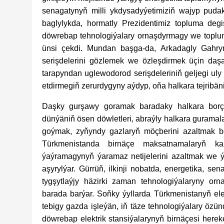
senagatynyň milli ykdysadyýetimiziň wajyp pudak
baglylykda, hormatly Prezidentimiz topluma deg
döwrebap tehnologiýalary ornaşdyrmagy we toplu
ünsi çekdi. Mundan başga-da, Arkadagly Gahr
serişdelerini gözlemek we özleşdirmek üçin daş
tarapyndan uglewodorod serişdeleriniň geljegi uly 
etdirmegiň zerurdygyny aýdyp, oňa halkara tejribä
Daşky gurşawy goramak baradaky halkara borçn
dünýäniň ösen döwletleri, abraýly halkara guramala
goýmak, zyňyndy gazlaryň möçberini azaltmak b
Türkmenistanda birnäçe maksatnamalaryň ka
ýaýramagynyň ýaramaz netijelerini azaltmak we 
aşyrylýar. Gürrüň, ilkinji nobatda, energetika, se
tygşytlaýjy häzirki zaman tehnologiýalaryny 
barada barýar. Soňky ýyllarda Türkmenistanyň el
tebigy gazda işleýän, iň täze tehnologiýalary özü
döwrebap elektrik stansiýalarynyň birnäçesi here