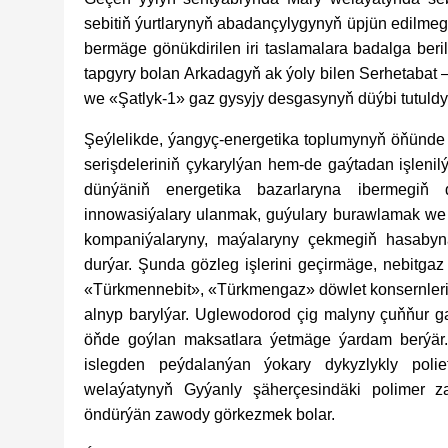
sebitiň ýurtlarynyň abadançylygynyň üpjün edilme
bermäge gönükdirilen iri taslamalara badalga beril
tapgyry bolan Arkadagyň ak ýoly bilen Serhetabat — 
we «Şatlyk-1» gaz gysyjy desgasynyň düýbi tutuldy
Şeýlelikde, ýangyç-energetika toplumynyň öňünde
serişdeleriniň çykarylýan hem-de gaýtadan işlenil
dünýäniň energetika bazarlaryna ibermegiň d
innowasiýalary ulanmak, guýulary burawlamak we dü
kompaniýalaryny, maýalaryny çekmegiň hasabyn
durýar. Şunda gözleg işlerini geçirmäge, nebitgaz 
«Türkmennebit», «Türkmengaz» döwlet konsernleri
alnyp barylýar. Uglewodorod çig malyny çuňňur g
öňde goýlan maksatlara ýetmäge ýardam berýär.
islegden peýdalanýan ýokary dykyzlykly poliet
welaýatynyň Gyýanly şäherçesindäki polimer 
öndürýän zawody görkezmek bolar.