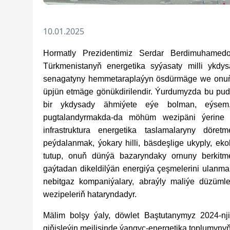
10.01.2025
Hormatly Prezidentimiz Serdar Berdimuhamedo
Türkmenistanyň energetika syýasaty milli ykdys
senagatyny hemmetaraplaýyn ösdürmäge we onuň
üpjün etmäge gönükdirilendir. Ýurdumyzda bu pud
bir ykdysady ähmiýete eýe bolman, eýsem
pugtalandyrmakda-da möhüm wezipäni ýerine 
infrastruktura energetika taslamalaryny döret
peýdalanmak, ýokary hilli, bäsdeşlige ukyply, ek
tutup, onuň dünýä bazaryndaky ornuny berkitmek
gaýtadan dikeldilýän energiýa çeşmelerini ulanm
nebitgaz kompaniýalary, abraýly maliýe düzümle
wezipeleriň hataryndadyr.
Mälim bolşy ýaly, döwlet Baştutanymyz 2024-nji ý
giňişleýin mejlisinde ýangyç-energetika toplumyn