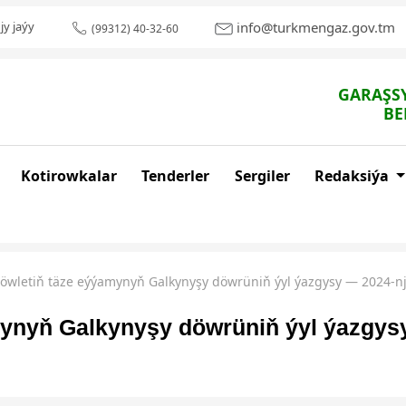
info@turkmengaz.gov.tm
jy jaýy
(99312) 40-32-60
GARAŞSY
BE
Kotirowkalar
Tenderler
Sergiler
Redaksiýa
öwletiň täze eýýamynyň Galkynyşy döwrüniň ýyl ýazgysy — 2024-nj
ynyň Galkynyşy döwrüniň ýyl ýazgysy 