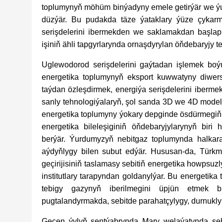
toplumynyň möhüm binýadyny emele getirýär we ý
düzýär. Bu pudakda täze ýataklary ýüze çykar
serişdelerini ibermekden we saklamakdan başlap, 
işiniň ähli tapgyrlarynda ornaşdyrylan öňdebaryjy t
Uglewodorod serişdelerini gaýtadan işlemek boý
energetika toplumynyň eksport kuwwatyny diwersi
taýdan özleşdirmek, energiýa serişdelerini ibermek
sanly tehnologiýalaryň, şol sanda 3D we 4D modeli
energetika toplumyny ýokary depginde ösdürmegiň 
energetika bileleşiginiň öňdebaryjylarynyň bi
berýär. Ýurdumyzyň nebitgaz toplumynda halkara
aýdyňlygy bilen subut edýär. Hususan-da, Tür
geçirijisiniň taslamasy sebitiň energetika howpsuz
institutlary tarapyndan goldanylýar. Bu energetika
tebigy gazynyň iberilmegini üpjün etmek b
pugtalandyrmakda, sebitde parahatçylygy, durnukl
Geçen ýylyň sentýabrynda Mary welaýatynda sebi