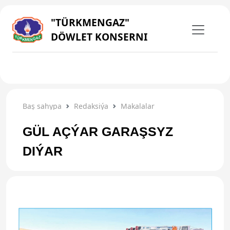
"TÜRKMENGAZ"
DÖWLET KONSERNI
Baş sahypa
Redaksiýa
Makalalar
GÜL AÇÝAR GARAŞSYZ
DIÝAR