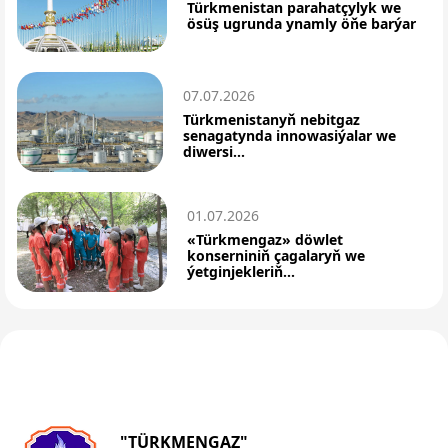
Türkmenistan parahatçylyk we
ösüş ugrunda ynamly öňe barýar
07.07.2026
Türkmenistanyň nebitgaz
senagatynda innowasiýalar we
diwersi...
01.07.2026
«Türkmengaz» döwlet
konserniniň çagalaryň we
ýetginjekleriň...
"TÜRKMENGAZ"