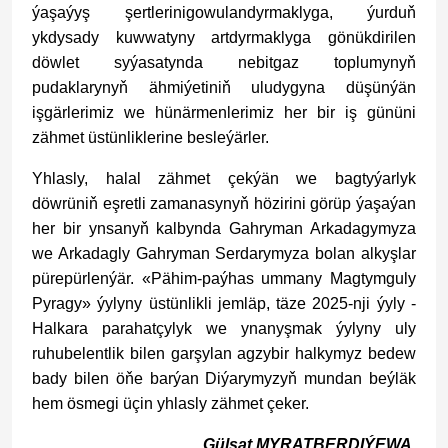
ýaşaýyş şertlerinigowulandyrmaklyga, ýurduň
ykdysady kuwwatyny artdyrmaklyga gönükdirilen
döwlet syýasatynda nebitgaz toplumynyň
pudaklarynyň ähmiýetiniň uludygyna düşünýän
işgärlerimiz we hünärmenlerimiz her bir iş gününi
zähmet üstünliklerine besleýärler.
Yhlasly, halal zähmet çekýän we bagtyýarlyk
döwrüniň eşretli zamanasynyň hözirini görüp ýaşaýan
her bir ynsanyň kalbynda Gahryman Arkadagymyza
we Arkadagly Gahryman Serdarymyza bolan alkyşlar
pürepürlenýär. «Pähim-paýhas ummany Magtymguly
Pyragy» ýylyny üstünlikli jemläp, täze 2025-nji ýyly -
Halkara parahatçylyk we ynanyşmak ýylyny uly
ruhubelentlik bilen garşylan agzybir halkymyz bedew
bady bilen öňe barýan Diýarymyzyň mundan beýläk
hem ösmegi üçin yhlasly zähmet çeker.
Gülşat MYRATBERDIÝEWA,