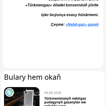
«Türkmengaz» döwlet konserniniň ýörite
işler boýunça esasy hünärmeni.
Çeşme:
«Nebit-gaz» gazeti
Bulary hem okaň
06.08.2026
Türkmenistanyň nebitgaz
pudagynyň gazanylan we
geljekki sepg...