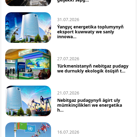
31.07.2026
Ýangyç energetika toplumynyň
eksport kuwwaty we sanly
innowa...
27.07.2026
Türkmenistanyň nebitgaz pudagy
we durnukly ekologik ösüşiň t...
21.07.2026
Nebitgaz pudagynyň ägirt uly
mümkinçilikleri we energetika
h...
16.07.2026