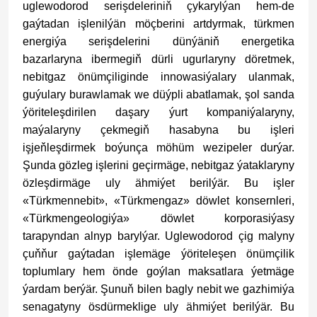
uglewodorod serişdeleriniň çykarylýan hem-de
gaýtadan işlenilýän möçberini artdyrmak, türkmen
energiýa serişdelerini dünýäniň energetika
bazarlaryna ibermegiň dürli ugurlaryny döretmek,
nebitgaz önümçiliginde innowasiýalary ulanmak,
guýulary burawlamak we düýpli abatlamak, şol sanda
ýöriteleşdirilen daşary ýurt kompaniýalaryny,
maýalaryny çekmegiň hasabyna bu işleri
işjeňleşdirmek boýunça möhüm wezipeler durýar.
Şunda gözleg işlerini geçirmäge, nebitgaz ýataklaryny
özleşdirmäge uly ähmiýet berilýär. Bu işler
«Türkmennebit», «Türkmengaz» döwlet konsernleri,
«Türkmengeologiýa» döwlet korporasiýasy
tarapyndan alnyp barylýar. Uglewodorod çig malyny
çuňňur gaýtadan işlemäge ýöriteleşen önümçilik
toplumlary hem önde goýlan maksatlara ýetmäge
ýardam berýär. Şunuň bilen bagly nebit we gazhimiýa
senagatyny ösdürmeklige uly ähmiýet berilýär. Bu