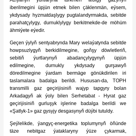
iberilmegini üpjün etmek bilen çäklenmän, eýsem,
ykdysady hyzmatdaşlygy pugtalandyrmakda, sebitde
parahatçylygy, durnuklylygy berkitmekde-de möhüm
ähmiýete eýedir.
Geçen ýylyň sentyabrynda Mary welaýatynda sebitde
howpsuzlygyň berkidilmegine, goňşy döwletleriň,
sebitiň ýurtlarynyň abadançylygynyň üpjün
edilmegine, durnukly ykdysady gurşawyň
döredilmegine ýardam bermäge gönükdirilen iri
taslamalara badalga berildi. Hususan-da, TOPH
transmilli gaz geçirijisiniň wajyp tapgyry bolan
Arkadagyň ak ýoly bilen Serhetabat - Hyrat gaz
geçirijisiniň gurluşyk işlerine badalga berildi we
«Şatlyk-1» gaz gysyjy desgasynyň düýbi tutuldy.
Şeýlelikde, ýangyç-energetika toplumynyň öňünde
täze nebitgaz ýataklaryny ýüze çykarmak,