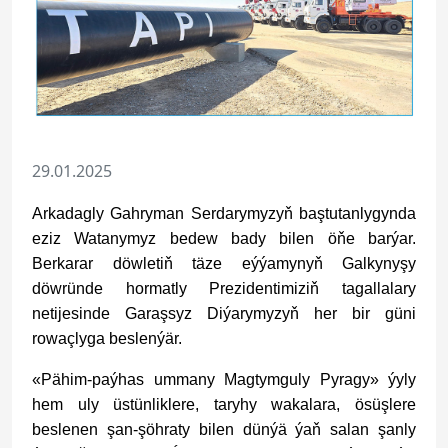
29.01.2025
Arkadagly Gahryman Serdarymyzyň baştutanlygynda
eziz Watanymyz bedew bady bilen öňe barýar.
Berkarar döwletiň täze eýýamynyň Galkynyşy
döwründe hormatly Prezidentimiziň tagallalary
netijesinde Garaşsyz Diýarymyzyň her bir güni
rowaçlyga beslenýär.
«Pähim-paýhas ummany Magtymguly Pyragy» ýyly
hem uly üstünliklere, taryhy wakalara, ösüşlere
beslenen şan-şöhraty bilen dünýä ýaň salan şanly