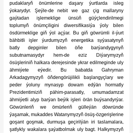
pudaklaryň önümlerine daşary ýurtlarda isleg
ýokarydyr. Şeýle-de nebit we gaz çig mallaryny
gaýtadan işlemeklige ünsüň güýçlendirilmegi
toplumyň önümçiligini diwersifikasiýa ýoly bilen
ösdürmeklige giň ýol açýar. Bu giň göwrümli il-ýurt
bähbitli işler ýurdumyzyň energetika syýasatynyň
batly depginler bilen öňe barýandygynyň
subutnamasydyr hem-de eziz Diýarymyzyň
ösüşleriniň halkara derejesinde ykrar edilmeginde uly
ähmiýete eýedir. Bu babatda Gahryman
Arkadagymyzyň öňdengörüjilikli başlangyçlary we
peder ýoluny mynasyp dowam edýän hormatly
Prezidentimiziň pähim-parasatly, umumadamzat
ähmiýetli alyp barýan beýik işleri örän buýsandyrýar.
Göwünleriň we ömürleriň gülleýän döwründe
ýaşamak, mukaddes Watanymyzyň ösüş-özgerişlerine
goşant goşmak, durmuşa geçirilýän iri taslamalara,
şatlykly wakalara şaýatbolmak uly bagt. Halkymyzyň