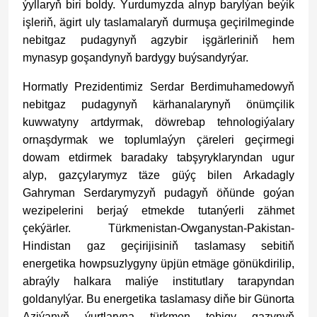
ýyllaryň biri boldy. Ýurdumyzda alnyp barylýan beýik
işleriň, ägirt uly taslamalaryň durmuşa geçirilmeginde
nebitgaz pudagynyň agzybir işgärleriniň hem
mynasyp goşandynyň bardygy buýsandyrýar.
Hormatly Prezidentimiz Serdar Berdimuhamedowyň
nebitgaz pudagynyň kärhanalarynyň önümçilik
kuwwatyny artdyrmak, döwrebap tehnologiýalary
ornaşdyrmak we toplumlaýyn çäreleri geçirmegi
dowam etdirmek baradaky tabşyryklaryndan ugur
alyp, gazçylarymyz täze güýç bilen Arkadagly
Gahryman Serdarymyzyň pudagyň öňünde goýan
wezipelerini berjaý etmekde tutanýerli zähmet
çekýärler. Türkmenistan-Owganystan-Pakistan-
Hindistan gaz geçirijisiniň taslamasy sebitiň
energetika howpsuzlygyny üpjün etmäge gönükdirilip,
abraýly halkara maliýe institutlary tarapyndan
goldanylýar. Bu energetika taslamasy diňe bir Günorta
Aziýanyň ýurtlaryna türkmen tebigy gazynyň