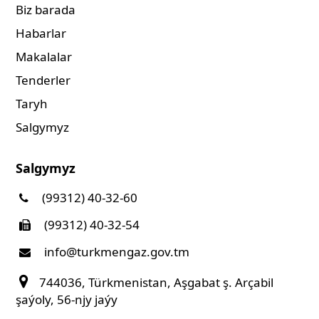
Biz barada
Habarlar
Makalalar
Tenderler
Taryh
Salgymyz
Salgymyz
(99312) 40-32-60
(99312) 40-32-54
info@turkmengaz.gov.tm
744036, Türkmenistan, Aşgabat ş. Arçabil
şaýoly, 56-njy jaýy