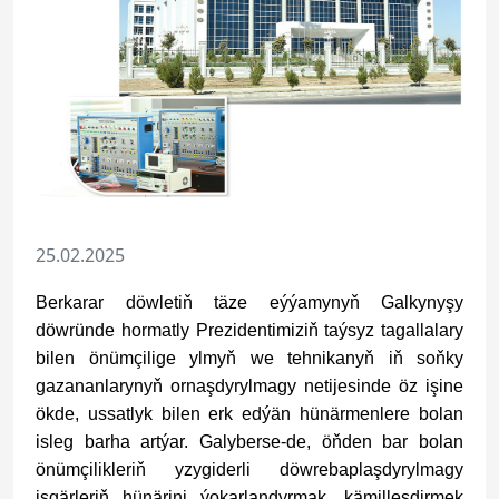
25.02.2025
Berkarar döwletiň täze eýýamynyň Galkynyşy
döwründe hormatly Prezidentimiziň taýsyz tagallalary
bilen önümçilige ylmyň we tehnikanyň iň soňky
gazananlarynyň ornaşdyrylmagy netijesinde öz işine
ökde, ussatlyk bilen erk edýän hünärmenlere bolan
isleg barha artýar. Galyberse-de, öňden bar bolan
önümçilikleriň yzygiderli döwrebaplaşdyrylmagy
işgärleriň hünärini ýokarlandyrmak, kämilleşdirmek