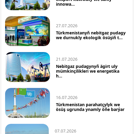
innowa...
27.07.2026
Türkmenistanyň nebitgaz pudagy
we durnukly ekologik ösüşiň t...
21.07.2026
Nebitgaz pudagynyň ägirt uly
mümkinçilikleri we energetika
h...
16.07.2026
Türkmenistan parahatçylyk we
ösüş ugrunda ynamly öňe barýar
07.07.2026