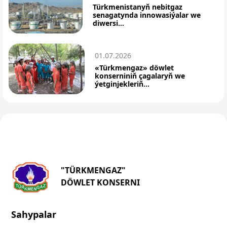
Türkmenistanyň nebitgaz
senagatynda innowasiýalar we
diwersi...
01.07.2026
«Türkmengaz» döwlet
konserniniň çagalaryň we
ýetginjekleriň...
"TÜRKMENGAZ"
DÖWLET KONSERNI
Sahypalar