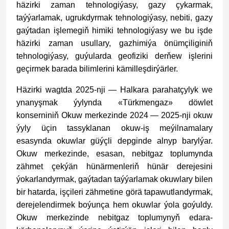
häzirki zaman tehnologiýasy, gazy çykarmak,
taýýarlamak, ugrukdyrmak tehnologiýasy, nebiti, gazy
gaýtadan işlemegiň himiki tehnologiýasy we bu işde
häzirki zaman usullary, gazhimiýa önümçiliginiň
tehnologiýasy, guýularda geofiziki derňew işlerini
geçirmek barada bilimlerini kämilleşdirýärler.
Häzirki wagtda 2025-nji — Halkara parahatçylyk we
ynanyşmak ýylynda «Türkmengaz» döwlet
konserniniň Okuw merkezinde 2024 — 2025-nji okuw
ýyly üçin tassyklanan okuw-iş meýilnamalary
esasynda okuwlar güýçli depginde alnyp barylýar.
Okuw merkezinde, esasan, nebitgaz toplumynda
zähmet çekýän hünärmenleriň hünär derejesini
ýokarlandyrmak, gaýtadan taýýarlamak okuwlary bilen
bir hatarda, işçileri zähmetine görä tapawutlandyrmak,
derejelendirmek boýunça hem okuwlar ýola goýuldy.
Okuw merkezinde nebitgaz toplumynyň edara-