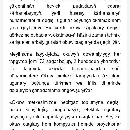
çäklenilmän, beýleki pudaklaryň edara-
kärhanalarynyň, ýerli hususy kärhanalaryň
hünärmenlerini degişli ugurlar boýunça okatmak hem
ýola goýlandyr. Bu ýerde okuw sapaklary degişli
görkezme esbaplary, okatmagyň häzirki zaman tehniki
serişdeleri arkaly guralan okuw otaglarynda geçirilýär.
Meýilnama laýyklykda, okuwyň dowamlylygy her
tapgyrda jemi 72 sagat bolup, 2 hepdeden ybaratdyr.
Her tapgyrda okuwlar tamamlanandan soň,
hünärmenlere Okuw merkezi tarapyndan öz okan
ugurlary boýunça türkmen we iňlis dillerinde
doldurylan şahadatnamalar gowşurylýar.
«Okuw merkezimizde nebitgaz toplumyna degişli
bolan kebşirleýiş, aragatnaşyk, elektrik ugurlary
boýunça ýörite enjamlaşdyrylan otaglar bar. Beýleki
okuw otaglary hem kompýuter hem-de proýektorlar