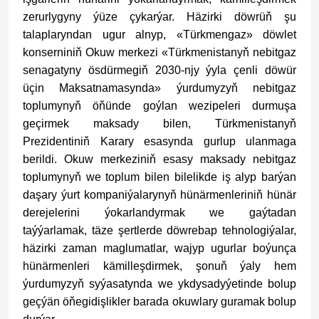
zerurlygyny ýüze çykarýar. Häzirki döwrüň şu
talaplaryndan ugur alnyp, «Türkmengaz» döwlet
konserniniň Okuw merkezi «Türkmenistanyň nebitgaz
senagatyny ösdürmegiň 2030-njy ýyla çenli döwür
üçin Maksatnamasynda» ýurdumyzyň nebitgaz
toplumynyň öňünde goýlan wezipeleri durmuşa
geçirmek maksady bilen, Türkmenistanyň
Prezidentiniň Karary esasynda gurlup ulanmaga
berildi. Okuw merkeziniň esasy maksady nebitgaz
toplumynyň we toplum bilen bilelikde iş alyp barýan
daşary ýurt kompaniýalarynyň hünärmenleriniň hünär
derejelerini ýokarlandyrmak we gaýtadan
taýýarlamak, täze şertlerde döwrebap tehnologiýalar,
häzirki zaman maglumatlar, wajyp ugurlar boýunça
hünärmenleri kämilleşdirmek, şonuň ýaly hem
ýurdumyzyň syýasatynda we ykdysadyýetinde bolup
geçýän öňegidişlikler barada okuwlary guramak bolup