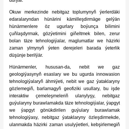
durýar.
Okuw merkezinde nebitgaz toplumynyň ýerlerdäki
edaralaryndan hünärini kämilleşdirmäge gelýän
hünärmenlere öz ugurlary boýunça bilimini
çuňlaşdyrmak, gözýetimini giňeltmek bilen, zerur
bolan täze tehnologiýalar, maglumatlar we häzirki
zaman ylmynyň ýeten derejeleri barada ýeterlik
düşünje berilýär.
Hünärmenler, hususan-da, nebit we gaz
geologiýasynyň esaslary we bu ugurda innowasion
tehnologiýalaryň ähmiýeti, nebit we gaz ýataklaryny
gözlemegiň, barlamagyň geofiziki usullary, bu işde
interaktiw çemeleşmeleriň ulanylyşy, nebitgaz
guýularyny burawlamakda täze tehnologiýalar, ýapgyt
we ýapgyt gönükdirilen guýulary burawlamak
tehnologiýasy, nebitgaz ýataklaryny özleşdirmekde,
ulanmakda häzirki zaman usulyýetleri, kebşirlemegiň