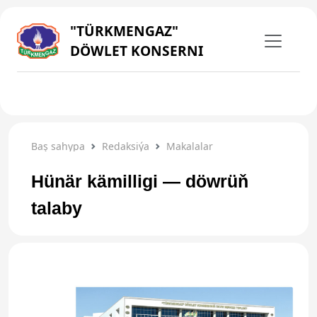
"TÜRKMENGAZ"
DÖWLET KONSERNI
Baş sahypa
Redaksiýa
Makalalar
Hünär kämilligi — döwrüň
talaby