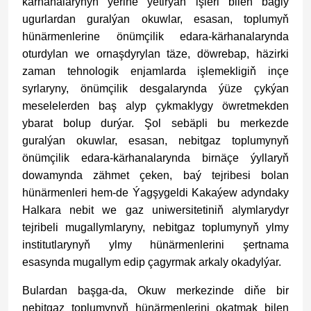
kärhanalarynyň ýerine ýetirýän işleri bilen bagly
ugurlardan guralýan okuwlar, esasan, toplumyň
hünärmenlerine önümçilik edara-kärhanalarynda
oturdylan we ornaşdyrylan täze, döwrebap, häzirki
zaman tehnologik enjamlarda işlemekligiň inçe
syrlaryny, önümçilik desgalarynda ýüze çykýan
meselelerden baş alyp çykmaklygy öwretmekden
ybarat bolup durýar. Şol sebäpli bu merkezde
guralýan okuwlar, esasan, nebitgaz toplumynyň
önümçilik edara-kärhanalarynda birnäçe ýyllaryň
dowamynda zähmet çeken, baý tejribesi bolan
hünärmenleri hem-de Ýagşygeldi Kakaýew adyndaky
Halkara nebit we gaz uniwersitetiniň alymlarydyr
tejribeli mugallymlaryny, nebitgaz toplumynyň ylmy
institutlarynyň ylmy hünärmenlerini şertnama
esasynda mugallym edip çagyrmak arkaly okadylýar.
Bulardan başga-da, Okuw merkezinde diňe bir
nebitgaz toplumynyň hünärmenlerini okatmak bilen