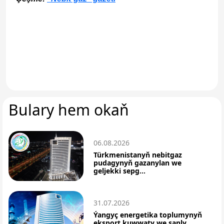
Bulary hem okaň
06.08.2026
Türkmenistanyň nebitgaz
pudagynyň gazanylan we
geljekki sepg...
31.07.2026
Ýangyç energetika toplumynyň
eksport kuwwaty we sanly