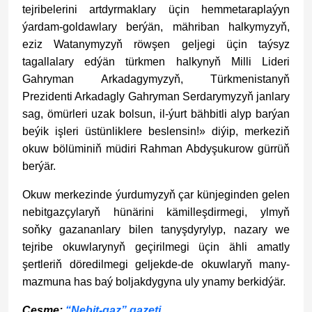
tejribelerini artdyrmaklary üçin hemmetaraplaýyn
ýardam-goldawlary berýän, mähriban halkymyzyň,
eziz Watanymyzyň röwşen geljegi üçin taýsyz
tagallalary edýän türkmen halkynyň Milli Lideri
Gahryman Arkadagymyzyň, Türkmenistanyň
Prezidenti Arkadagly Gahryman Serdarymyzyň janlary
sag, ömürleri uzak bolsun, il-ýurt bähbitli alyp barýan
beýik işleri üstünliklere beslensin!» diýip, merkeziň
okuw bölüminiň müdiri Rahman Abdyşukurow gürrüň
berýär.
Okuw merkezinde ýurdumyzyň çar künjeginden gelen
nebitgazçylaryň hünärini kämilleşdirmegi, ylmyň
soňky gazananlary bilen tanyşdyrylyp, nazary we
tejribe okuwlarynyň geçirilmegi üçin ähli amatly
şertleriň döredilmegi geljekde-de okuwlaryň many-
mazmuna has baý boljakdygyna uly ynamy berkidýär.
Çeşme:
“Nebit-gaz” gazeti