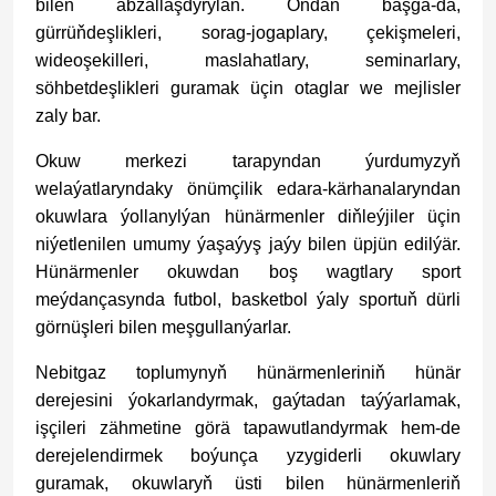
bilen abzallaşdyrylan. Ondan başga-da,
gürrüňdeşlikleri, sorag-jogaplary, çekişmeleri,
wideoşekilleri, maslahatlary, seminarlary,
söhbetdeşlikleri guramak üçin otaglar we mejlisler
zaly bar.
Okuw merkezi tarapyndan ýurdumyzyň
welaýatlaryndaky önümçilik edara-kärhanalaryndan
okuwlara ýollanylýan hünärmenler diňleýjiler üçin
niýetlenilen umumy ýaşaýyş jaýy bilen üpjün edilýär.
Hünärmenler okuwdan boş wagtlary sport
meýdançasynda futbol, basketbol ýaly sportuň dürli
görnüşleri bilen meşgullanýarlar.
Nebitgaz toplumynyň hünärmenleriniň hünär
derejesini ýokarlandyrmak, gaýtadan taýýarlamak,
işçileri zähmetine görä tapawutlandyrmak hem-de
derejelendirmek boýunça yzygiderli okuwlary
guramak, okuwlaryň üsti bilen hünärmenleriň