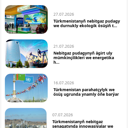
27.07.2026
Türkmenistanyň nebitgaz pudagy
we durnukly ekologik ösüşiň t...
21.07.2026
Nebitgaz pudagynyň ägirt uly
mümkinçilikleri we energetika
h...
16.07.2026
Türkmenistan parahatçylyk we
ösüş ugrunda ynamly öňe barýar
07.07.2026
Türkmenistanyň nebitgaz
senagatynda innowasiýalar we