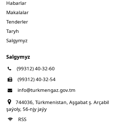
Habarlar
Makalalar
Tenderler
Taryh
Salgymyz
Salgymyz
(99312) 40-32-60
(99312) 40-32-54
info@turkmengaz.gov.tm
744036, Türkmenistan, Aşgabat ş. Arçabil
şaýoly, 56-njy jaýy
RSS