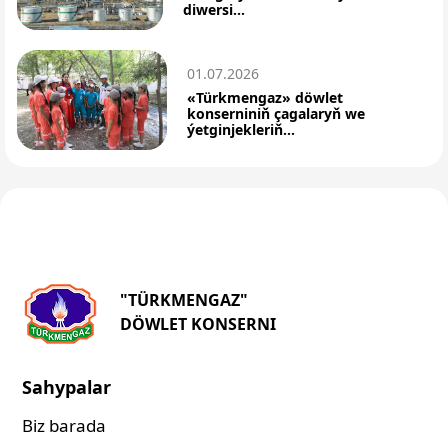
diwersi...
01.07.2026
«Türkmengaz» döwlet
konserniniň çagalaryň we
ýetginjekleriň...
"TÜRKMENGAZ"
DÖWLET KONSERNI
Sahypalar
Biz barada