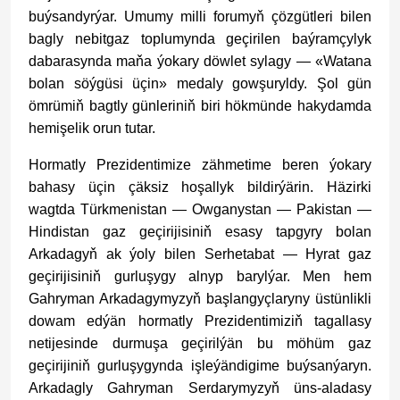
buýsandyrýar. Umumy milli forumyň çözgütleri bilen
bagly nebitgaz toplumynda geçirilen baýramçylyk
dabarasynda maňa ýokary döwlet sylagy — «Watana
bolan söýgüsi üçin» medaly gowşuryldy. Şol gün
ömrümiň bagtly günleriniň biri hökmünde hakydamda
hemişelik orun tutar.
Hormatly Prezidentimize zähmetime beren ýokary
bahasy üçin çäksiz hoşallyk bildirýärin. Häzirki
wagtda Türkmenistan — Owganystan — Pakistan —
Hindistan gaz geçirijisiniň esasy tapgyry bolan
Arkadagyň ak ýoly bilen Serhetabat — Hyrat gaz
geçirijisiniň gurluşygy alnyp barylýar. Men hem
Gahryman Arkadagymyzyň başlangyçlaryny üstünlikli
dowam edýän hormatly Prezidentimiziň tagallasy
netijesinde durmuşa geçirilýän bu möhüm gaz
geçirijiniň gurluşygynda işleýändigime buýsanýaryn.
Arkadagly Gahryman Serdarymyzyň üns-aladasy