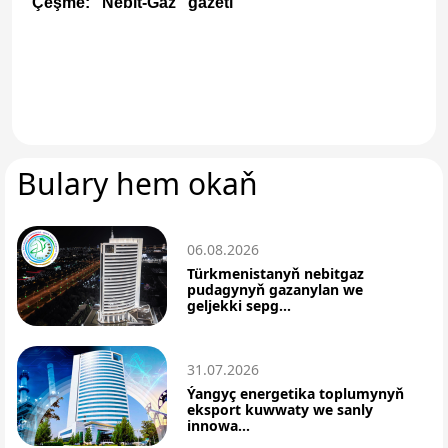
Çeşme: "Nebit-Gaz" gazeti
Bulary hem okaň
06.08.2026
Türkmenistanyň nebitgaz
pudagynyň gazanylan we
geljekki sepg...
31.07.2026
Ýangyç energetika toplumynyň
eksport kuwwaty we sanly
innowa...