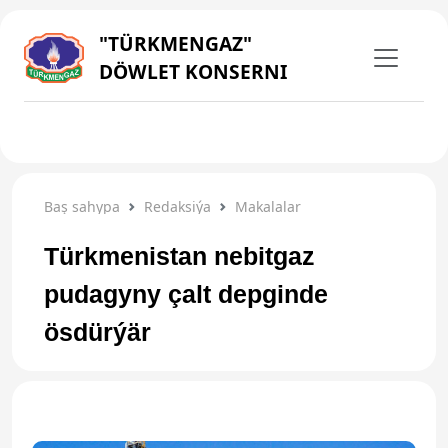
"TÜRKMENGAZ"
DÖWLET KONSERNI
Baş sahypa
Redaksiýa
Makalalar
Türkmenistan nebitgaz
pudagyny çalt depginde
ösdürýär