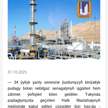
01.10.2025
— 34 ýyllyk şanly senesine ýurdumyzyň binýatlyk
pudagy bolan nebitgaz senagatynyň işgärleri hem
zähmet ýeňişleri bilen geldiler. Ýakynda
paýtagtymyzda geçirilen Halk Maslahatynyň
mejlisinde kabul edilen çözgütler bizi has-da -