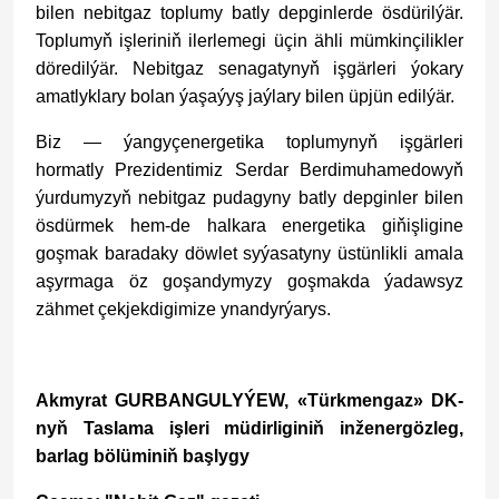
bilen nebitgaz toplumy batly depginlerde ösdürilýär.
Toplumyň işleriniň ilerlemegi üçin ähli mümkinçilikler
döredilýär. Nebitgaz senagatynyň işgärleri ýokary
amatlyklary bolan ýaşaýyş jaýlary bilen üpjün edilýär.
Biz — ýangyçenergetika toplumynyň işgärleri
hormatly Prezidentimiz Serdar Berdimuhamedowyň
ýurdumyzyň nebitgaz pudagyny batly depginler bilen
ösdürmek hem-de halkara energetika giňişligine
goşmak baradaky döwlet syýasatyny üstünlikli amala
aşyrmaga öz goşandymyzy goşmakda ýadawsyz
zähmet çekjekdigimize ynandyrýarys.
Akmyrat GURBANGULYÝEW, «Türkmengaz» DK-
nyň Taslama işleri müdirliginiň inženergözleg,
barlag bölüminiň başlygy