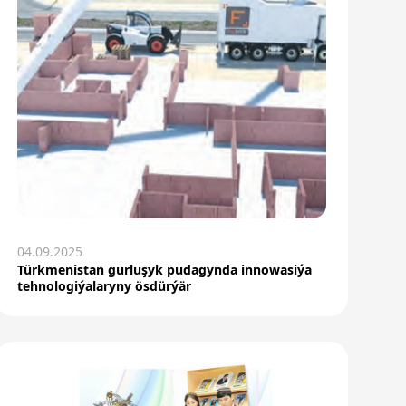
04.09.2025
Türkmenistan gurluşyk pudagynda innowasiýa
tehnologiýalaryny ösdürýär