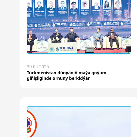
30.04.2025
Türkmenistan dünýäniň maýa goýum
giňişliginde ornuny berkidýär