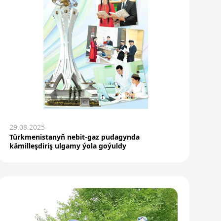
29.08.2025
Türkmenistanyň nebit-gaz pudagynda
kämilleşdiriş ulgamy ýola goýuldy