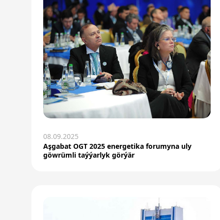
08.09.2025
Aşgabat OGT 2025 energetika forumyna uly
göwrümli taýýarlyk görýär