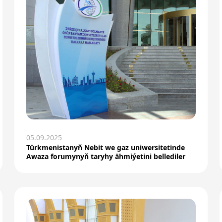
05.09.2025
Türkmenistanyň Nebit we gaz uniwersitetinde
Awaza forumynyň taryhy ähmiýetini bellediler