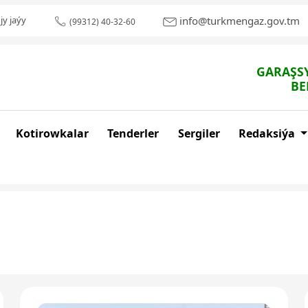
info@turkmengaz.gov.tm
jy jaýy
(99312) 40-32-60
GARAŞSY
BE
Kotirowkalar
Tenderler
Sergiler
Redaksiýa