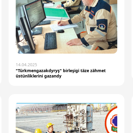
14.04.2025
"Türkmengazakdyryş" birleşigi täze zähmet
üstünliklerini gazandy