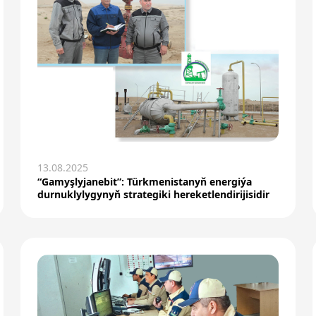
13.08.2025
“Gamyşlyjanebit”: Türkmenistanyň energiýa
durnuklylygynyň strategiki hereketlendirijisidir