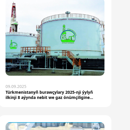
09.09.2025
Türkmenistanyň burawçylary 2025-nji ýylyň
ilkinji 8 aýynda nebit we gaz önümçiligine
mynasyp goşant...