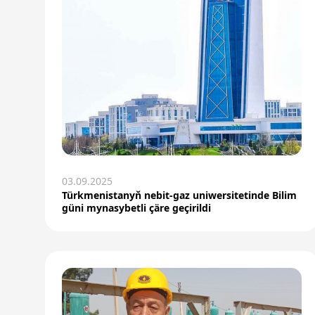
03.09.2025
Türkmenistanyň nebit-gaz uniwersitetinde Bilim
güni mynasybetli çäre geçirildi