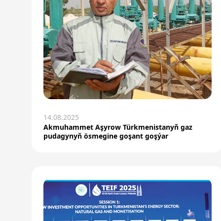
14.08.2025
Akmuhammet Aşyrow Türkmenistanyň gaz
pudagynyň ösmegine goşant goşýar