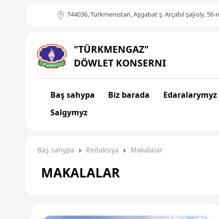
744036, Türkmenistan, Aşgabat ş. Arçabil şaýoly, 56-n
"TÜRKMENGAZ"
DÖWLET KONSERNI
Baş sahypa
Biz barada
Edaralarymyz
Salgymyz
Baş sahypa
Redaksiýa
Makalalar
MAKALALAR