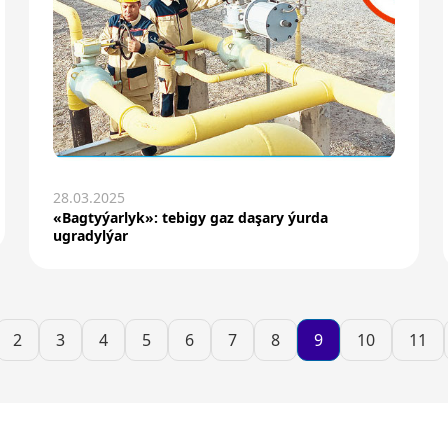
28.03.2025
«Bagtyýarlyk»: tebigy gaz daşary ýurda
ugradylýar
2
3
4
5
6
7
8
9
10
11