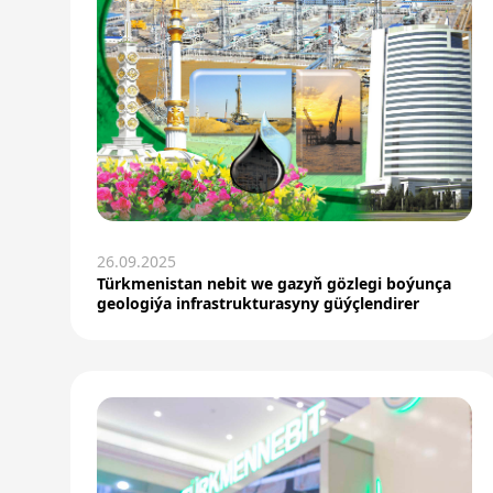
26.09.2025
Türkmenistan nebit we gazyň gözlegi boýunça
geologiýa infrastrukturasyny güýçlendirer