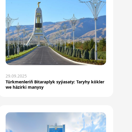
29.09.2025
Türkmenleriň Bitaraplyk syýasaty: Taryhy kökler
we häzirki manysy