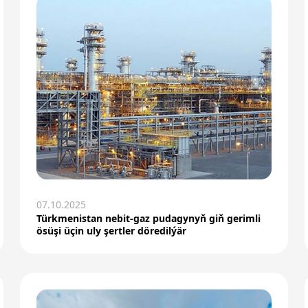
07.10.2025
Türkmenistan nebit-gaz pudagynyň giň gerimli
ösüşi üçin uly şertler döredilýär