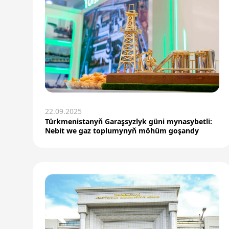
22.09.2025
Türkmenistanyň Garaşsyzlyk güni mynasybetli:
Nebit we gaz toplumynyň möhüm goşandy