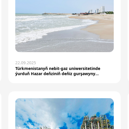
22.09.2025
Türkmenistanyň nebit-gaz uniwersitetinde
ýurduň Hazar deňziniň deňiz gurşawyny
goramak boýunça edýän...