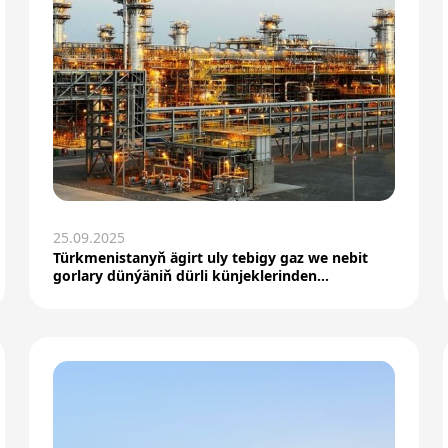
25.09.2025
Türkmenistanyň ägirt uly tebigy gaz we nebit
gorlary dünýäniň dürli künjeklerinden
hyzmatdaşlary özü...