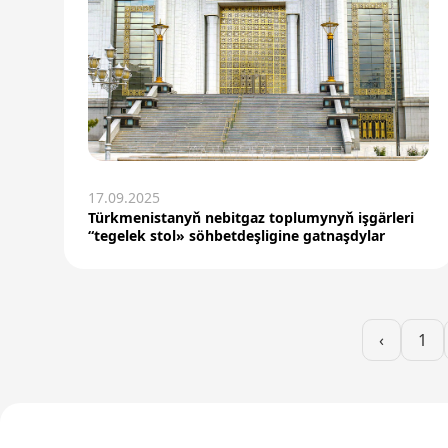
17.09.2025
Türkmenistanyň nebitgaz toplumynyň işgärleri
“tegelek stol» söhbetdeşligine gatnaşdylar
‹
1