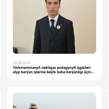
29.09.2025
Türkmenistanyň nebitgaz pudagynyň işgärleri
alyp barýan işlerine beýik baha berýänligi üçin
hormatly...