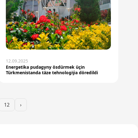
12.09.2025
Energetika pudagyny ösdürmek üçin
Türkmenistanda täze tehnologiýa döredildi
12
›