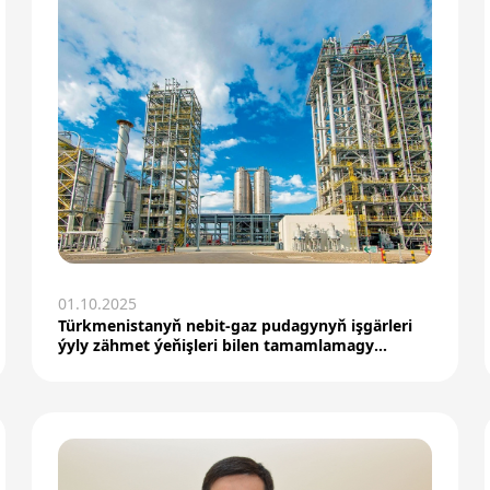
01.10.2025
Türkmenistanyň nebit-gaz pudagynyň işgärleri
ýyly zähmet ýeňişleri bilen tamamlamagy
meýilleşdirýärl...