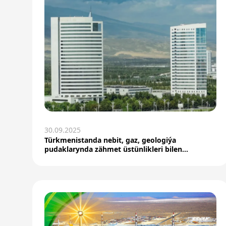
30.09.2025
Türkmenistanda nebit, gaz, geologiýa
pudaklarynda zähmet üstünlikleri bilen
tapawutlanýan göreldeli...