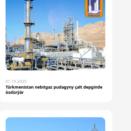
01.10.2025
Türkmenistan nebitgaz pudagyny çalt depginde
ösdürýär