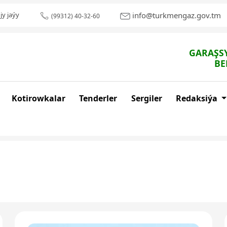
info@turkmengaz.gov.tm
jy jaýy
(99312) 40-32-60
GARAŞSY
BE
Kotirowkalar
Tenderler
Sergiler
Redaksiýa