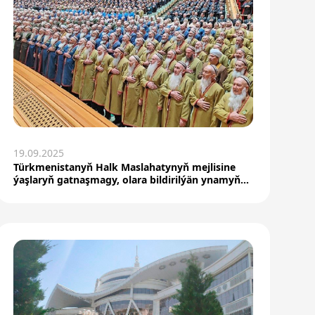
19.09.2025
Türkmenistanyň Halk Maslahatynyň mejlisine
ýaşlaryň gatnaşmagy, olara bildirilýän ynamyň
ýokarydygyn...