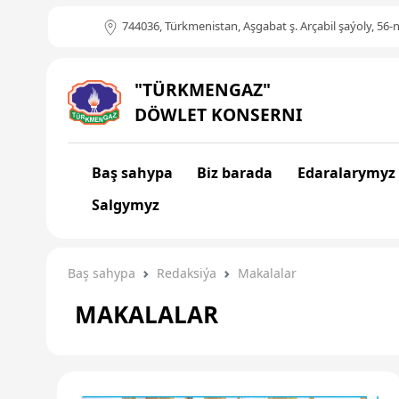
744036, Türkmenistan, Aşgabat ş. Arçabil şaýoly, 56-n
"TÜRKMENGAZ"
DÖWLET KONSERNI
Baş sahypa
Biz barada
Edaralarymyz
Salgymyz
Baş sahypa
Redaksiýa
Makalalar
MAKALALAR