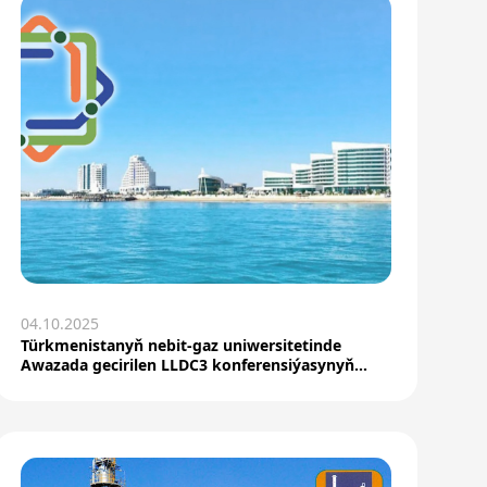
04.10.2025
Türkmenistanyň nebit-gaz uniwersitetinde
Awazada gecirilen LLDC3 konferensiýasynyň
esasy taraplaryny...