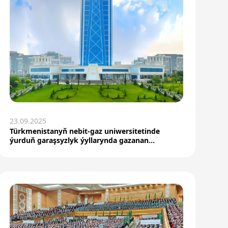
23.09.2025
Türkmenistanyň nebit-gaz uniwersitetinde
ýurduň garaşsyzlyk ýyllarynda gazanan
üstünlikleri barada g...