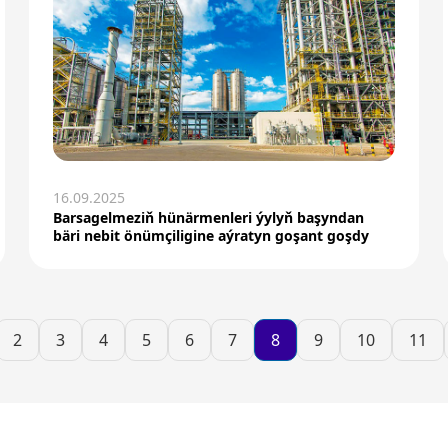
16.09.2025
Barsagelmeziň hünärmenleri ýylyň başyndan
bäri nebit önümçiligine aýratyn goşant goşdy
2
3
4
5
6
7
8
9
10
11