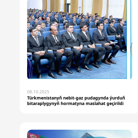
08.10.2025
Türkmenistanyň nebit-gaz pudagynda ýurduň
bitaraplygynyň hormatyna maslahat geçirildi