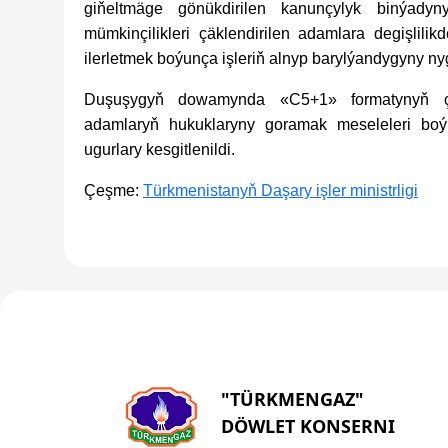
giňeltmäge gönükdirilen kanunçylyk binýadynyň
mümkinçilikleri çäklendirilen adamlara degişli
ilerletmek boýunça işleriň alnyp barylýandygyny nyg
Duşuşygyň dowamynda «C5+1» formatynyň çäkle
adamlaryň hukuklaryny goramak meseleleri boýu
ugurlary kesgitlenildi.
Çeşme:
Türkmenistanyň Daşary işler ministrligi
"TÜRKMENGAZ"
DÖWLET KONSERNI