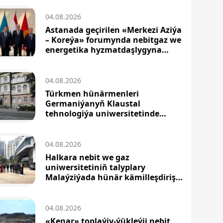
04.08.2026
Astanada geçirilen «Merkezi Aziýa
– Koreýa» forumynda nebitgaz we
energetika hyzmatdaşlygyna
aýratyn orun berildi
04.08.2026
Türkmen hünärmenleri
Germaniýanyň Klaustal
tehnologiýa uniwersitetinde
ylmy-barlag tejribeligini geçýärler
04.08.2026
Halkara nebit we gaz
uniwersitetiniň talyplary
Malaýziýada hünär kämilleşdiriş
okuwyny geçdiler
04.08.2026
«Kenar» toplaýjy-ýükleýji nebit