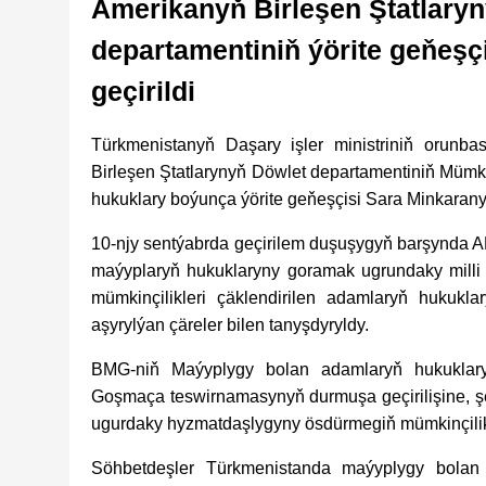
Amerikanyň Birleşen Ştatlary
departamentiniň ýörite geňeşç
geçirildi
Türkmenistanyň Daşary işler ministriniň orunb
Birleşen Ştatlarynyň Döwlet departamentiniň Mümkin
hukuklary boýunça ýörite geňeşçisi Sara Minkarany
10-njy sentýabrda geçirilem duşuşygyň barşynda A
maýyplaryň hukuklaryny goramak ugrundaky milli
mümkinçilikleri çäklendirilen adamlaryň hukuk
aşyrylýan çäreler bilen tanyşdyryldy.
BMG-niň Maýyplygy bolan adamlaryň hukukla
Goşmaça teswirnamasynyň durmuşa geçirilişine, 
ugurdaky hyzmatdaşlygyny ösdürmegiň mümkinçilikle
Söhbetdeşler Türkmenistanda maýyplygy bolan