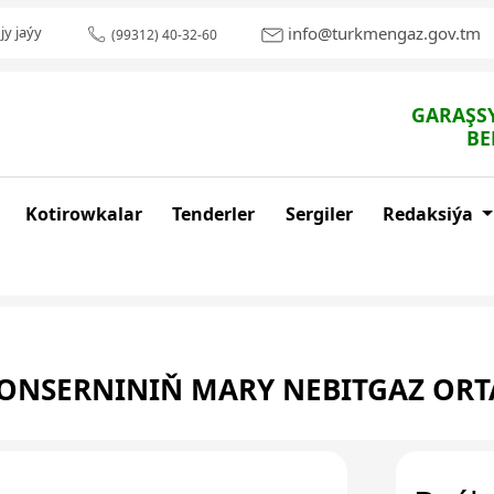
info@turkmengaz.gov.tm
jy jaýy
(99312) 40-32-60
GARAŞSY
BE
Kotirowkalar
Tenderler
Sergiler
Redaksiýa
ONSERNINIŇ MARY NEBITGAZ OR