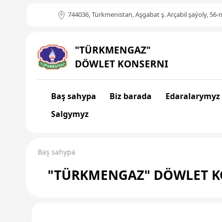
744036, Türkmenistan, Aşgabat ş. Arçabil şaýoly, 56-n
"TÜRKMENGAZ"
DÖWLET KONSERNI
Baş sahypa
Biz barada
Edaralarymyz
Salgymyz
Baş sahypa
"TÜRKMENGAZ" DÖWLET K