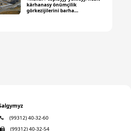
kärhanasy önümçilik
görkezijilerini barha
ýokarlandyrýar
Salgymyz
(99312) 40-32-60
(99312) 40-32-54