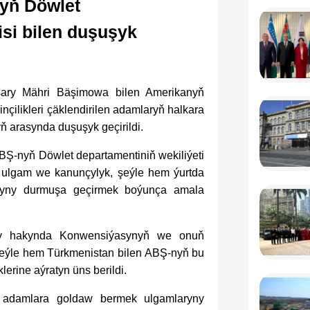
nyň Döwlet
isi bilen duşuşyk
asary Mähri Bäşimowa bilen Amerikanyň
çilikleri çäklendirilen adamlaryň halkara
ň arasynda duşuşyk geçirildi.
BŞ-nyň Döwlet departamentiniň wekiliýeti
 ulgam we kanunçylyk, şeýle hem ýurtda
laryny durmuşa geçirmek boýunça amala
ry hakynda Konwensiýasynyň we onuň
şeýle hem Türkmenistan bilen ABŞ-nyň bu
rine aýratyn üns berildi.
 adamlara goldaw bermek ulgamlaryny