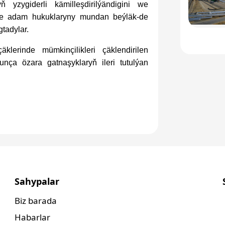
 yzygiderli kämilleşdirilýändigini we
likde adam hukuklaryny mundan beýläk-de
tadylar.
rinde mümkinçilikleri çäklendirilen
nça özara gatnaşyklaryň ileri tutulýan
Sahypalar
Biz barada
Habarlar