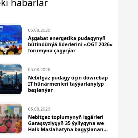
ki habarlar
05.08.2026
Aşgabat energetika pudagynyň
bütindünýä liderlerini «OGT 2026»
forumyna çagyrýar
05.08.2026
Nebitgaz pudagy üçin döwrebap
IT hünärmenleri taýýarlanylyp
başlanýar
05.08.2026
Nebitgaz toplumynyň işgärleri
Garaşsyzlygyň 35 ýyllygyna we
Halk Maslahatyna bagyşlanan
maslahata gatnaşdylar