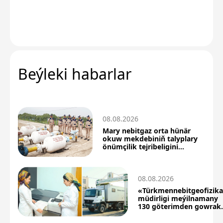
Beýleki habarlar
08.08.2026
Mary nebitgaz orta hünär
okuw mekdebiniň talyplary
önümçilik tejribeligini
üstünlikli geçdiler
08.08.2026
«Türkmennebitgeofizik
müdirligi meýilnamany
130 göterimden gowrak
berjaý etdi