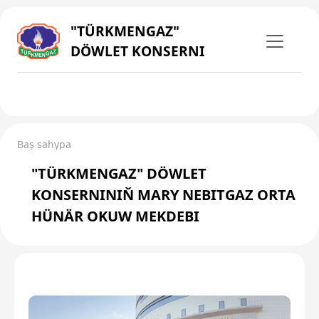
"TÜRKMENGAZ"
DÖWLET KONSERNI
Baş sahypa
"TÜRKMENGAZ" DÖWLET
KONSERNINIŇ MARY NEBITGAZ ORTA
HÜNÄR OKUW MEKDEBI