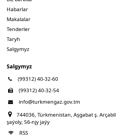
Habarlar
Makalalar
Tenderler
Taryh
Salgymyz
Salgymyz
(99312) 40-32-60
(99312) 40-32-54
info@turkmengaz.gov.tm
744036, Türkmenistan, Aşgabat ş. Arçabil
şaýoly, 56-njy jaýy
RSS