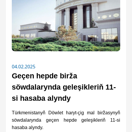
04.02.2025
Geçen hepde birža
söwdalarynda geleşikleriň 11-
si hasaba alyndy
Türkmenistanyň Döwlet haryt-çig mal biržasynyň
söwdalarynda geçen hepde geleşikleriň 11-si
hasaba alyndy.