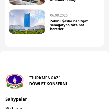
06.08.2026
Zehinli ýaşlar nebitgaz
senagatyna täze bat
bererler
"TÜRKMENGAZ"
DÖWLET KONSERNI
Sahypalar
Biz barada