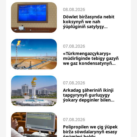
08.08.2026
Döwlet biržasynda nebit
koksynyň we nah
ýüplüginiň satylyşy
boýunça täze netijeler
07.08.2026
«Türkmengazçykaryş»
müdirliginde tebigy gazyň
we gaz kondensatynyň
önümçiligi artdy
07.08.2026
Arkadag şäheriniň ikinji
tapgyrynyň gurluşygy
ýokary depginler bilen
dowam edýär
07.08.2026
Polipropilen we çig ýüpek
birža söwdalarynyň esasy
önümleri boldy