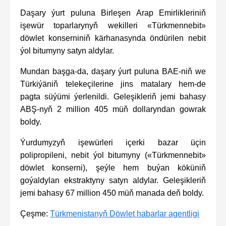
Daşary ýurt puluna Birleşen Arap Emirlikleriniň
işewür toparlarynyň wekilleri «Türkmennebit»
döwlet konserniniň kärhanasynda öndürilen nebit
ýol bitumyny satyn aldylar.
Mundan başga-da, daşary ýurt puluna BAE-niň we
Türkiýäniň telekeçilerine jins matalary hem-de
pagta süýümi ýerlenildi. Geleşikleriň jemi bahasy
ABŞ-nyň 2 million 405 müň dollaryndan gowrak
boldy.
Ýurdumyzyň işewürleri içerki bazar üçin
polipropileni, nebit ýol bitumyny («Türkmennebit»
döwlet konserni), şeýle hem buýan köküniň
goýaldylan ekstraktyny satyn aldylar. Geleşikleriň
jemi bahasy 67 million 450 müň manada deň boldy.
Çeşme:
Türkmenistanyň Döwlet habarlar agentligi