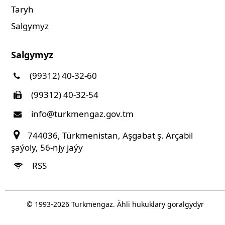
Taryh
Salgymyz
Salgymyz
(99312) 40-32-60
(99312) 40-32-54
info@turkmengaz.gov.tm
744036, Türkmenistan, Aşgabat ş. Arçabil
şaýoly, 56-njy jaýy
RSS
© 1993-
2026
Turkmengaz. Ähli hukuklary goralgydyr