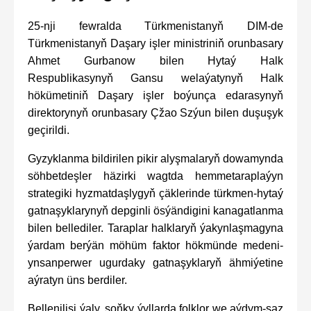
25-nji fewralda Türkmenistanyň DIM-de
Türkmenistanyň Daşary işler ministriniň orunbasary
Ahmet Gurbanow bilen Hytaý Halk
Respublikasynyň Gansu welaýatynyň Halk
hökümetiniň Daşary işler boýunça edarasynyň
direktorynyň orunbasary Çžao Szýun bilen duşuşyk
geçirildi.
Gyzyklanma bildirilen pikir alyşmalaryň dowamynda
söhbetdeşler häzirki wagtda hemmetaraplaýyn
strategiki hyzmatdaşlygyň çäklerinde türkmen-hytaý
gatnaşyklarynyň depginli ösýändigini kanagatlanma
bilen bellediler. Taraplar halklaryň ýakynlaşmagyna
ýardam berýän möhüm faktor hökmünde medeni-
ynsanperwer ugurdaky gatnaşyklaryň ähmiýetine
aýratyn üns berdiler.
Bellenilişi ýaly, soňky ýyllarda folklor we aýdym-saz