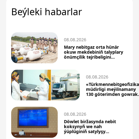
Beýleki habarlar
08.08.2026
Mary nebitgaz orta hünär
okuw mekdebiniň talyplary
önümçilik tejribeligini
üstünlikli geçdiler
08.08.2026
«Türkmennebitgeofizik
müdirligi meýilnamany
130 göterimden gowrak
berjaý etdi
08.08.2026
Döwlet biržasynda nebit
koksynyň we nah
ýüplüginiň satylyşy
boýunça täze netijeler