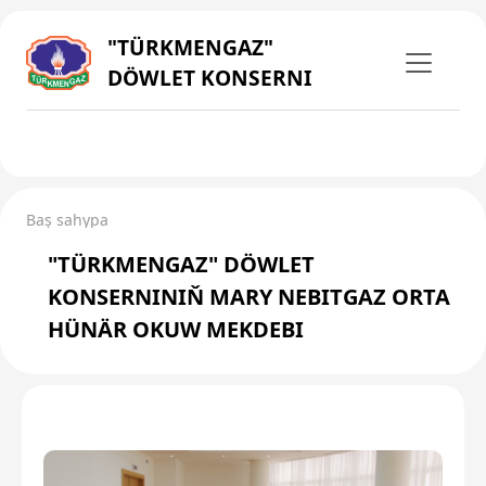
"TÜRKMENGAZ"
DÖWLET KONSERNI
Baş sahypa
"TÜRKMENGAZ" DÖWLET
KONSERNINIŇ MARY NEBITGAZ ORTA
HÜNÄR OKUW MEKDEBI