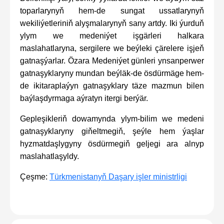
toparlarynyň hem-de sungat ussatlarynyň
wekiliýetleriniň alyşmalarynyň sany artdy. Iki ýurduň
ylym we medeniýet işgärleri halkara
maslahatlaryna, sergilere we beýleki çärelere işjeň
gatnaşýarlar. Özara Medeniýet günleri ynsanperwer
gatnaşyklaryny mundan beýläk-de ösdürmäge hem-
de ikitaraplaýyn gatnaşyklary täze mazmun bilen
baýlaşdyrmaga aýratyn itergi berýär.
Gepleşikleriň dowamynda ylym-bilim we medeni
gatnaşyklaryny giňeltmegiň, şeýle hem ýaşlar
hyzmatdaşlygyny ösdürmegiň geljegi ara alnyp
maslahatlaşyldy.
Çeşme:
Türkmenistanyň Daşary işler ministrligi