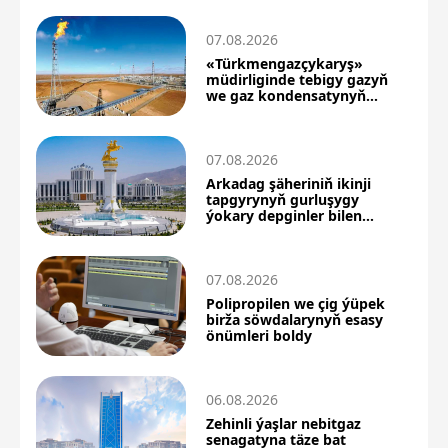
07.08.2026
«Türkmengazçykaryş»
müdirliginde tebigy gazyň
we gaz kondensatynyň
önümçiligi artdy
07.08.2026
Arkadag şäheriniň ikinji
tapgyrynyň gurluşygy
ýokary depginler bilen
dowam edýär
07.08.2026
Polipropilen we çig ýüpek
birža söwdalarynyň esasy
önümleri boldy
06.08.2026
Zehinli ýaşlar nebitgaz
senagatyna täze bat