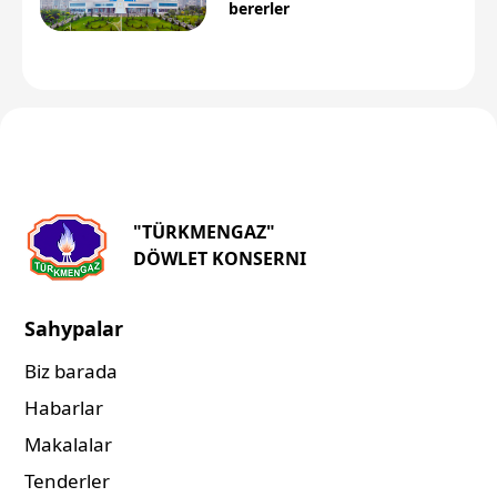
bererler
"TÜRKMENGAZ"
DÖWLET KONSERNI
Sahypalar
Biz barada
Habarlar
Makalalar
Tenderler