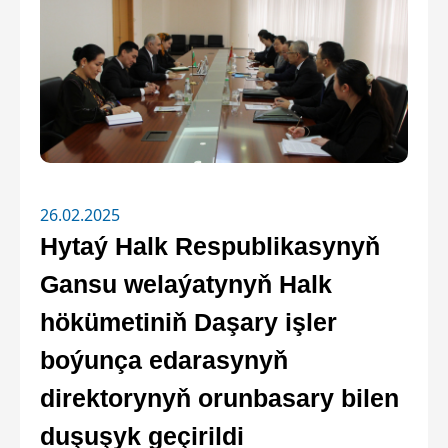
26.02.2025
Hytaý Halk Respublikasynyň
Gansu welaýatynyň Halk
hökümetiniň Daşary işler
boýunça edarasynyň
direktorynyň orunbasary bilen
duşuşyk geçirildi