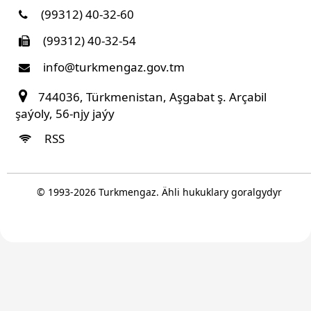
(99312) 40-32-60
(99312) 40-32-54
info@turkmengaz.gov.tm
744036, Türkmenistan, Aşgabat ş. Arçabil
şaýoly, 56-njy jaýy
RSS
© 1993-
2026
Turkmengaz. Ähli hukuklary goralgydyr