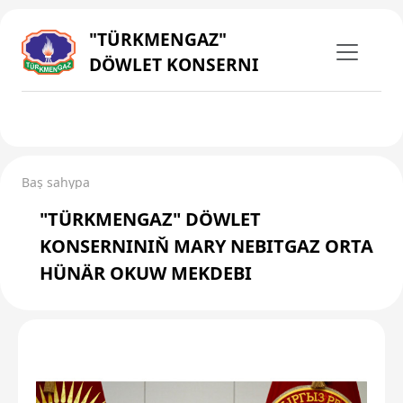
"TÜRKMENGAZ"
DÖWLET KONSERNI
Baş sahypa
"TÜRKMENGAZ" DÖWLET
KONSERNINIŇ MARY NEBITGAZ ORTA
HÜNÄR OKUW MEKDEBI