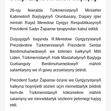
26-njy fewralda Türkmenistanyň Ministrler
Kabinetiniň Başlygynyň Orunbasary, Daşary işler
ministri Raşid Meredow Gyrgyz Respublikasynyň
Prezidenti Sadyr Žaparow tarapyndan kabul edildi.
Duşuşygyň başynda R.Meredow Gyrgyzystanyň
Prezidentine Türkmenistanyň Prezidenti Serdar
Berdimuhamedowyň we türkmen halkynyň Milli
Lideri, Türkmenistanyň Halk Maslahatynyň Başlygy
Gurbanguly Berdimuhamedowyň mähirli
salamlaryny we iň gowy arzuwlaryny ýetirdi.
Prezident Sadyr Žaparow özüne we Gyrgyzystanyň
halkyna hoşniýetli sözleri üçin minnetdarlyk bildirdi
hem-de Türkmenistanyň hökümetine mähirli
salamyny we minnetdarlyk sözlerini ýetirmegi haýyş
etdi.