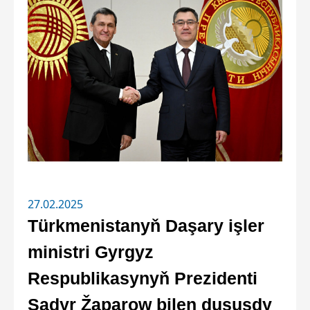
27.02.2025
Türkmenistanyň Daşary işler
ministri Gyrgyz
Respublikasynyň Prezidenti
Sadyr Žaparow bilen duşuşdy