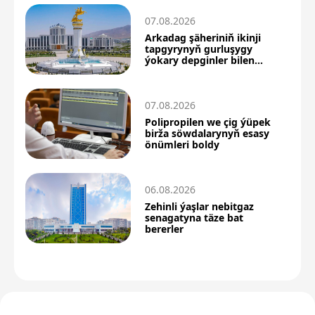
07.08.2026
Arkadag şäheriniň ikinji
tapgyrynyň gurluşygy
ýokary depginler bilen
dowam edýär
07.08.2026
Polipropilen we çig ýüpek
birža söwdalarynyň esasy
önümleri boldy
06.08.2026
Zehinli ýaşlar nebitgaz
senagatyna täze bat
bererler