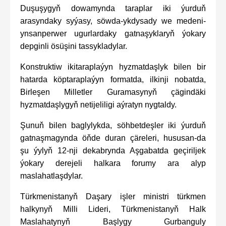
Duşuşygyň dowamynda taraplar iki ýurduň
arasyndaky syýasy, söwda-ykdysady we medeni-
ynsanperwer ugurlardaky gatnaşyklaryň ýokary
depginli ösüşini tassykladylar.
Konstruktiw ikitaraplaýyn hyzmatdaşlyk bilen bir
hatarda köptaraplaýyn formatda, ilkinji nobatda,
Birleşen Milletler Guramasynyň çägindäki
hyzmatdaşlygyň netijeliligi aýratyn nygtaldy.
Şunuň bilen baglylykda, söhbetdeşler iki ýurduň
gatnaşmagynda öňde duran çäreleri, hususan-da
şu ýylyň 12-nji dekabrynda Aşgabatda geçiriljek
ýokary derejeli halkara forumy ara alyp
maslahatlaşdylar.
Türkmenistanyň Daşary işler ministri türkmen
halkynyň Milli Lideri, Türkmenistanyň Halk
Maslahatynyň Başlygy Gurbanguly