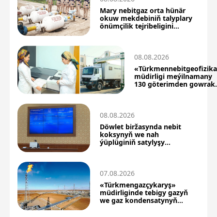
Mary nebitgaz orta hünär
okuw mekdebiniň talyplary
önümçilik tejribeligini
üstünlikli geçdiler
08.08.2026
«Türkmennebitgeofizik
müdirligi meýilnamany
130 göterimden gowrak
berjaý etdi
08.08.2026
Döwlet biržasynda nebit
koksynyň we nah
ýüplüginiň satylyşy
boýunça täze netijeler
07.08.2026
«Türkmengazçykaryş»
müdirliginde tebigy gazyň
we gaz kondensatynyň
önümçiligi artdy