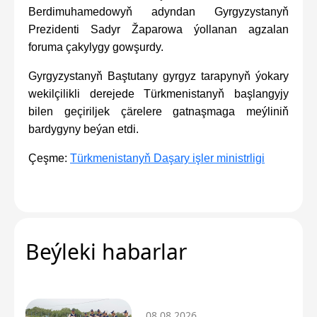
Berdimuhamedowyň adyndan Gyrgyzystanyň
Prezidenti Sadyr Žaparowa ýollanan agzalan
foruma çakylygy gowşurdy.
Gyrgyzystanyň Baştutany gyrgyz tarapynyň ýokary
wekilçilikli derejede Türkmenistanyň başlangyjy
bilen geçiriljek çärelere gatnaşmaga meýliniň
bardygyny beýan etdi.
Çeşme:
Türkmenistanyň Daşary işler ministrligi
Beýleki habarlar
08.08.2026