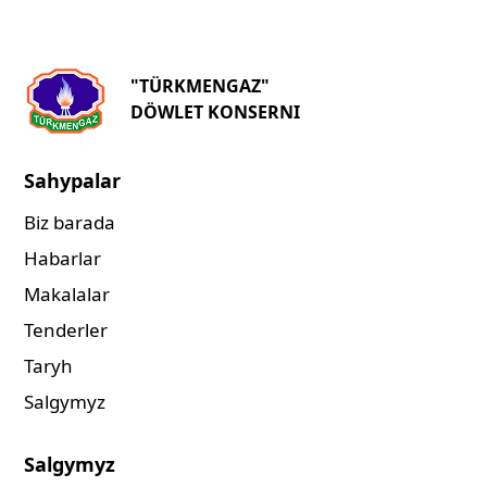
"TÜRKMENGAZ"
DÖWLET KONSERNI
Sahypalar
Biz barada
Habarlar
Makalalar
Tenderler
Taryh
Salgymyz
Salgymyz