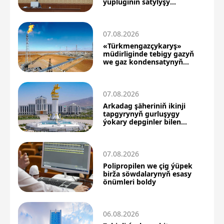
ýüplüginiň satylyşy
boýunça täze netijeler
07.08.2026
«Türkmengazçykaryş»
müdirliginde tebigy gazyň
we gaz kondensatynyň
önümçiligi artdy
07.08.2026
Arkadag şäheriniň ikinji
tapgyrynyň gurluşygy
ýokary depginler bilen
dowam edýär
07.08.2026
Polipropilen we çig ýüpek
birža söwdalarynyň esasy
önümleri boldy
06.08.2026