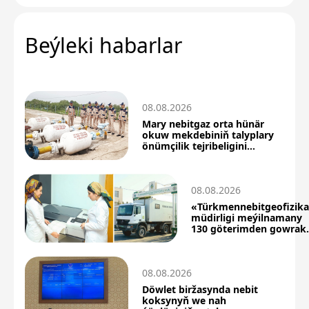
Beýleki habarlar
08.08.2026
Mary nebitgaz orta hünär
okuw mekdebiniň talyplary
önümçilik tejribeligini
üstünlikli geçdiler
08.08.2026
«Türkmennebitgeofizik
müdirligi meýilnamany
130 göterimden gowrak
berjaý etdi
08.08.2026
Döwlet biržasynda nebit
koksynyň we nah