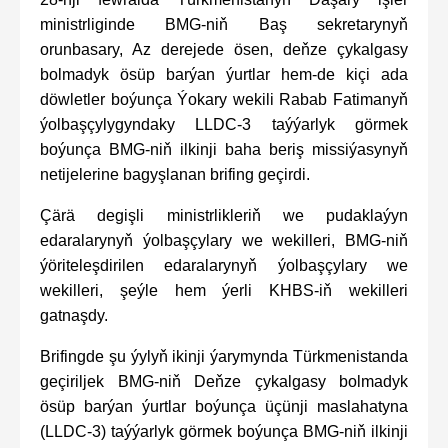
ministrliginde BMG-niň Baş sekretarynyň
orunbasary, Az derejede ösen, deňze çykalgasy
bolmadyk ösüp barýan ýurtlar hem-de kiçi ada
döwletler boýunça Ýokary wekili Rabab Fatimanyň
ýolbaşçylygyndaky LLDC-3 taýýarlyk görmek
boýunça BMG-niň ilkinji baha beriş missiýasynyň
netijelerine bagyşlanan brifing geçirdi.
Çärä degişli ministrlikleriň we pudaklaýyn
edaralarynyň ýolbaşçylary we wekilleri, BMG-niň
ýöriteleşdirilen edaralarynyň ýolbaşçylary we
wekilleri, şeýle hem ýerli KHBS-iň wekilleri
gatnaşdy.
Brifingde şu ýylyň ikinji ýarymynda Türkmenistanda
geçiriljek BMG-niň Deňze çykalgasy bolmadyk
ösüp barýan ýurtlar boýunça üçünji maslahatyna
(LLDC-3) taýýarlyk görmek boýunça BMG-niň ilkinji