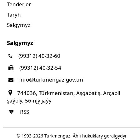
Tenderler
Taryh
Salgymyz
Salgymyz
(99312) 40-32-60
(99312) 40-32-54
info@turkmengaz.gov.tm
744036, Türkmenistan, Aşgabat ş. Arçabil
şaýoly, 56-njy jaýy
RSS
© 1993-
2026
Turkmengaz. Ähli hukuklary goralgydyr