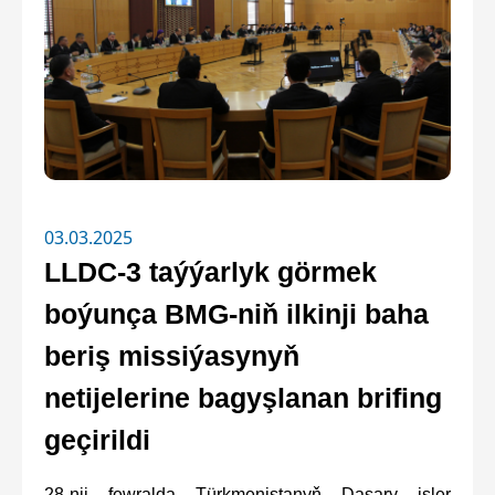
03.03.2025
LLDC-3 taýýarlyk görmek
boýunça BMG-niň ilkinji baha
beriş missiýasynyň
netijelerine bagyşlanan brifing
geçirildi
28-nji fewralda Türkmenistanyň Daşary işler