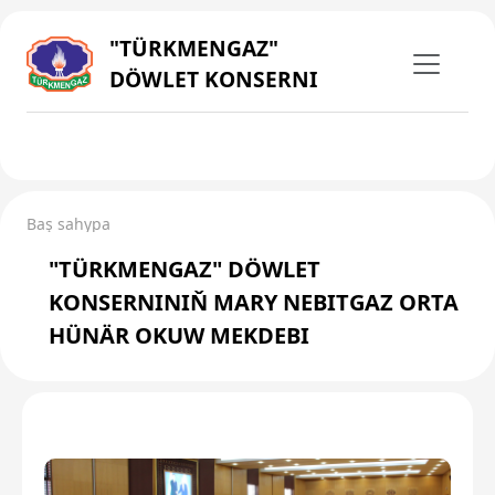
"TÜRKMENGAZ"
DÖWLET KONSERNI
Baş sahypa
"TÜRKMENGAZ" DÖWLET
KONSERNINIŇ MARY NEBITGAZ ORTA
HÜNÄR OKUW MEKDEBI