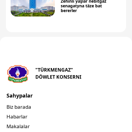
Zehinli ýaşlar nebitgaz
senagatyna täze bat
bererler
"TÜRKMENGAZ"
DÖWLET KONSERNI
Sahypalar
Biz barada
Habarlar
Makalalar