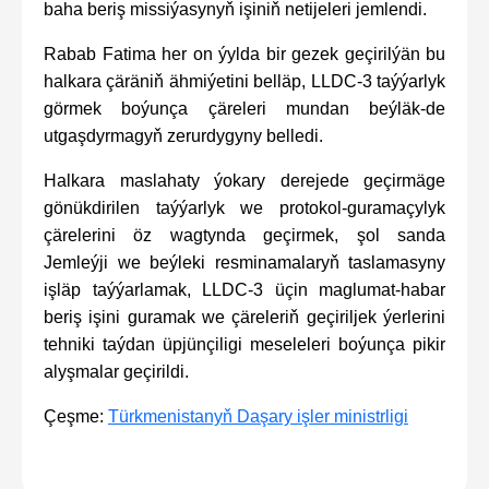
baha beriş missiýasynyň işiniň netijeleri jemlendi.
Rabab Fatima her on ýylda bir gezek geçirilýän bu
halkara çäräniň ähmiýetini belläp, LLDC-3 taýýarlyk
görmek boýunça çäreleri mundan beýläk-de
utgaşdyrmagyň zerurdygyny belledi.
Halkara maslahaty ýokary derejede geçirmäge
gönükdirilen taýýarlyk we protokol-guramaçylyk
çärelerini öz wagtynda geçirmek, şol sanda
Jemleýji we beýleki resminamalaryň taslamasyny
işläp taýýarlamak, LLDC-3 üçin maglumat-habar
beriş işini guramak we çäreleriň geçiriljek ýerlerini
tehniki taýdan üpjünçiligi meseleleri boýunça pikir
alyşmalar geçirildi.
Çeşme:
Türkmenistanyň Daşary işler ministrligi