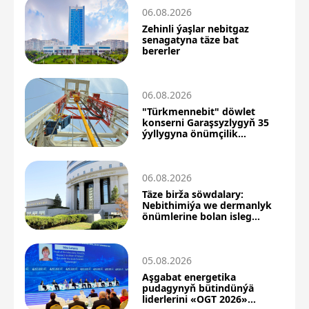
06.08.2026
Zehinli ýaşlar nebitgaz
senagatyna täze bat
bererler
06.08.2026
"Türkmennebit" döwlet
konserni Garaşsyzlygyň 35
ýyllygyna önümçilik
üstünlikleri bilen barýar
06.08.2026
Täze birža söwdalary:
Nebithimiýa we dermanlyk
önümlerine bolan isleg
ýokarlandy
05.08.2026
Aşgabat energetika
pudagynyň bütindünýä
liderlerini «OGT 2026»