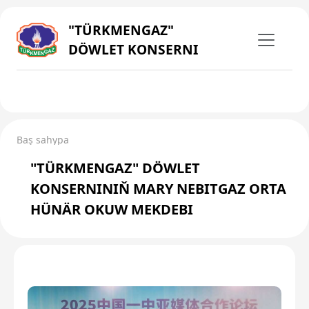
"TÜRKMENGAZ"
DÖWLET KONSERNI
Baş sahypa
"TÜRKMENGAZ" DÖWLET
KONSERNINIŇ MARY NEBITGAZ ORTA
HÜNÄR OKUW MEKDEBI