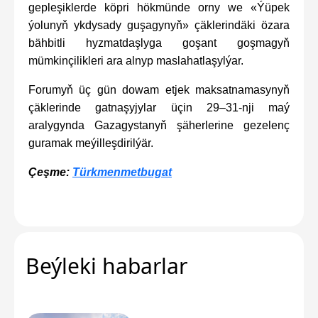
gepleşiklerde köpri hökmünde orny we «Ýüpek
ýolunyň ykdysady guşagynyň» çäklerindäki özara
bähbitli hyzmatdaşlyga goşant goşmagyň
mümkinçilikleri ara alnyp maslahatlaşylýar.
Forumyň üç gün dowam etjek maksatnamasynyň
çäklerinde gatnaşyjylar üçin 29–31-nji maý
aralygynda Gazagystanyň şäherlerine gezelenç
guramak meýilleşdirilýär.
Çeşme:
Türkmenmetbugat
Beýleki habarlar