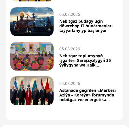
forumyna çagyrýar
05.08.2026
Nebitgaz pudagy üçin
döwrebap IT hünärmenleri
taýýarlanylyp başlanýar
05.08.2026
Nebitgaz toplumynyň
işgärleri Garaşsyzlygyň 35
ýyllygyna we Halk
Maslahatyna bagyşlanan
maslahata gatnaşdylar
04.08.2026
Astanada geçirilen «Merkezi
Aziýa – Koreýa» forumynda
nebitgaz we energetika
hyzmatdaşlygyna aýratyn
orun berildi