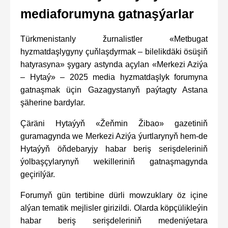
mediaforumyna gatnaşýarlar
Türkmenistanly žurnalistler «Metbugat
hyzmatdaşlygyny çuňlaşdyrmak – bilelikdäki ösüşiň
hatyrasyna» şygary astynda açylan «Merkezi Aziýa
– Hytaý» – 2025 media hyzmatdaşlyk forumyna
gatnaşmak üçin Gazagystanyň paýtagty Astana
şäherine bardylar.
Çäräni Hytaýyň «Žeňmin Žibao» gazetiniň
guramagynda we Merkezi Aziýa ýurtlarynyň hem-de
Hytaýyň öňdebaryjy habar beriş serişdeleriniň
ýolbaşçylarynyň wekilleriniň gatnaşmagynda
geçirilýär.
Forumyň gün tertibine dürli mowzuklary öz içine
alýan tematik mejlisler girizildi. Olarda köpçülikleýin
habar beriş serişdeleriniň medeniýetara