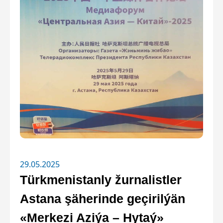
29.05.2025
Türkmenistanly žurnalistler
Astana şäherinde geçirilýän
«Merkezi Aziýa – Hytaý»