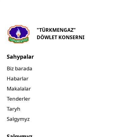
"TÜRKMENGAZ"
DÖWLET KONSERNI
Sahypalar
Biz barada
Habarlar
Makalalar
Tenderler
Taryh
Salgymyz
Salgymyz