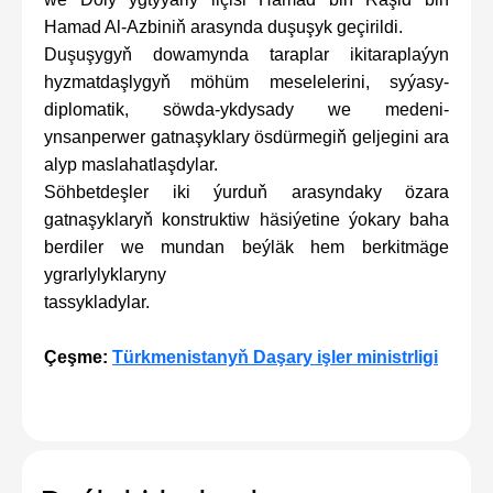
Hamad Al-Azbiniň arasynda duşuşyk geçirildi.
Duşuşygyň dowamynda taraplar ikitaraplaýyn
hyzmatdaşlygyň möhüm meselelerini, syýasy-
diplomatik, söwda-ykdysady we medeni-
ynsanperwer gatnaşyklary ösdürmegiň geljegini ara
alyp maslahatlaşdylar.
Söhbetdeşler iki ýurduň arasyndaky özara
gatnaşyklaryň konstruktiw häsiýetine ýokary baha
berdiler we mundan beýläk hem berkitmäge
ygrarlylyklaryny
tassykladylar.
Çeşme:
Türkmenistanyň Daşary işler ministrligi