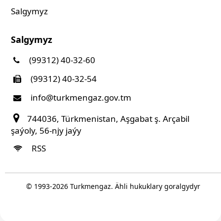
Salgymyz
Salgymyz
(99312) 40-32-60
(99312) 40-32-54
info@turkmengaz.gov.tm
744036, Türkmenistan, Aşgabat ş. Arçabil
şaýoly, 56-njy jaýy
RSS
© 1993-
2026
Turkmengaz. Ähli hukuklary goralgydyr