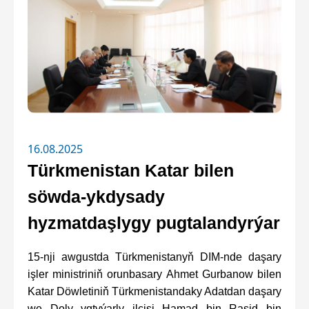
16.08.2025
Türkmenistan Katar bilen
söwda-ykdysady
hyzmatdaşlygy pugtalandyrýar
15-nji awgustda Türkmenistanyň DIM-nde daşary
işler ministriniň orunbasary Ahmet Gurbanow bilen
Katar Döwletiniň Türkmenistandaky Adatdan daşary
we Doly ygtyýarly ilçisi Hamad bin Raşid bin