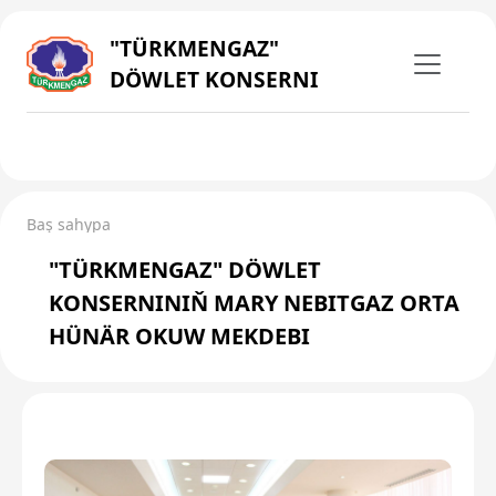
"TÜRKMENGAZ"
DÖWLET KONSERNI
Baş sahypa
"TÜRKMENGAZ" DÖWLET
KONSERNINIŇ MARY NEBITGAZ ORTA
HÜNÄR OKUW MEKDEBI