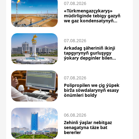
07.08.2026
«Türkmengazçykaryş»
müdirliginde tebigy gazyň
we gaz kondensatynyň
önümçiligi artdy
07.08.2026
Arkadag şäheriniň ikinji
tapgyrynyň gurluşygy
ýokary depginler bilen
dowam edýär
07.08.2026
Polipropilen we çig ýüpek
birža söwdalarynyň esasy
önümleri boldy
06.08.2026
Zehinli ýaşlar nebitgaz
senagatyna täze bat
bererler