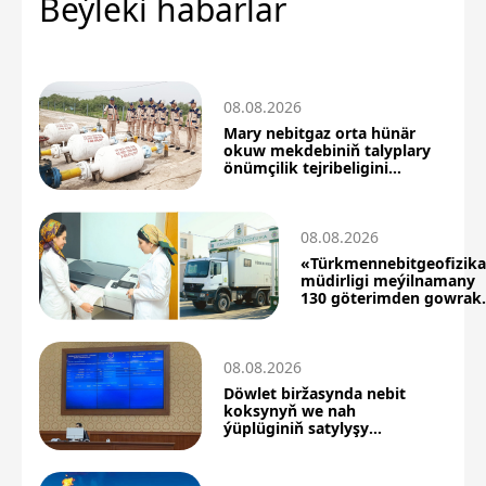
Beýleki habarlar
08.08.2026
Mary nebitgaz orta hünär
okuw mekdebiniň talyplary
önümçilik tejribeligini
üstünlikli geçdiler
08.08.2026
«Türkmennebitgeofizik
müdirligi meýilnamany
130 göterimden gowrak
berjaý etdi
08.08.2026
Döwlet biržasynda nebit
koksynyň we nah
ýüplüginiň satylyşy
boýunça täze netijeler