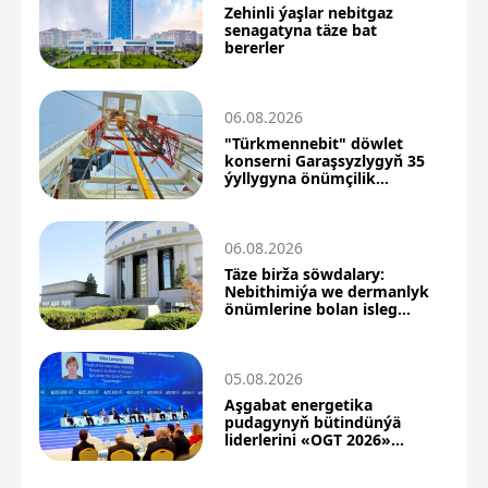
Zehinli ýaşlar nebitgaz
senagatyna täze bat
bererler
06.08.2026
"Türkmennebit" döwlet
konserni Garaşsyzlygyň 35
ýyllygyna önümçilik
üstünlikleri bilen barýar
06.08.2026
Täze birža söwdalary:
Nebithimiýa we dermanlyk
önümlerine bolan isleg
ýokarlandy
05.08.2026
Aşgabat energetika
pudagynyň bütindünýä
liderlerini «OGT 2026»
forumyna çagyrýar