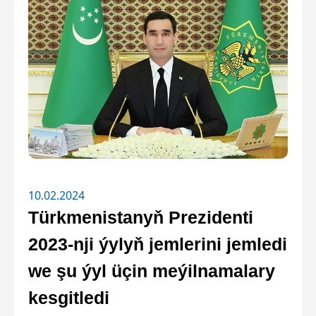
10.02.2024
Türkmenistanyň Prezidenti
2023-nji ýylyň jemlerini jemledi
we şu ýyl üçin meýilnamalary
kesgitledi