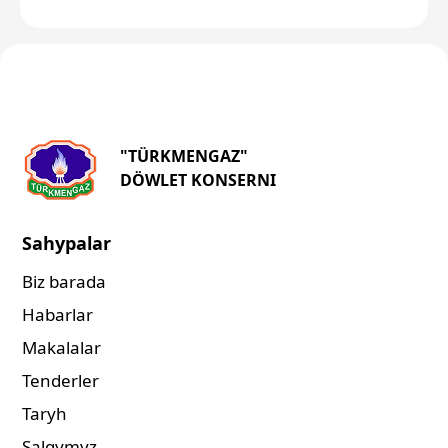
"TÜRKMENGAZ"
DÖWLET KONSERNI
Sahypalar
Biz barada
Habarlar
Makalalar
Tenderler
Taryh
Salgymyz