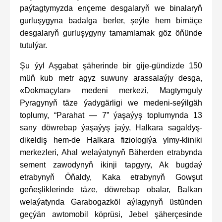
paýtagtymyzda ençeme desgalaryň we binalaryň
gurluşygyna badalga berler, şeýle hem birnäçe
desgalaryň gurluşygyny tamamlamak göz öňünde
tutulýar.
Şu ýyl Aşgabat şäherinde bir gije-gündizde 150
müň kub metr agyz suwuny arassalaýjy desga,
«Dokmaçylar» medeni merkezi, Magtymguly
Pyragynyň täze ýadygärligi we medeni-seýilgäh
toplumy, “Parahat — 7” ýaşaýyş toplumynda 13
sany döwrebap ýaşaýyş jaýy, Halkara sagaldyş-
dikeldiş hem-de Halkara fiziologiýa ylmy-kliniki
merkezleri, Ahal welaýatynyň Bäherden etrabynda
sement zawodynyň ikinji tapgyry, Ak bugdaý
etrabynyň Öňaldy, Kaka etrabynyň Gowşut
geňeşliklerinde täze, döwrebap obalar, Balkan
welaýatynda Garabogazköl aýlagynyň üstünden
geçýän awtomobil köprüsi, Jebel şäherçesinde