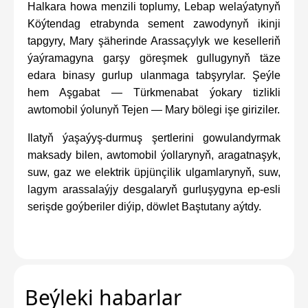
Halkara howa menzili toplumy, Lebap welaýatynyň
Köýtendag etrabynda sement zawodynyň ikinji
tapgyry, Mary şäherinde Arassaçylyk we keselleriň
ýaýramagyna garşy göreşmek gullugynyň täze
edara binasy gurlup ulanmaga tabşyrylar. Şeýle
hem Aşgabat — Türkmenabat ýokary tizlikli
awtomobil ýolunyň Tejen — Mary bölegi işe giriziler.
Ilatyň ýaşaýyş-durmuş şertlerini gowulandyrmak
maksady bilen, awtomobil ýollarynyň, aragatnaşyk,
suw, gaz we elektrik üpjünçilik ulgamlarynyň, suw,
lagym arassalaýjy desgalaryň gurluşygyna ep-esli
serişde goýberiler diýip, döwlet Baştutany aýtdy.
Beýleki habarlar