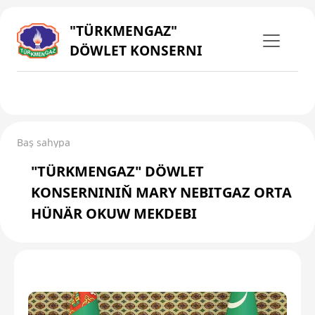
"TÜRKMENGAZ"
DÖWLET KONSERNI
Baş sahypa
"TÜRKMENGAZ" DÖWLET
KONSERNINIŇ MARY NEBITGAZ ORTA
HÜNÄR OKUW MEKDEBI