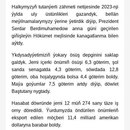
Halkymyzyň tutanýerli zähmeti netijesinde 2023-nji
ýylda uly üstünlikleri gazandyk, bellän
meýilnamalarymyzy ýerine ýetirdik diýip, Prezident
Serdar Berdimuhamedow anna güni geçirilen
giňişleýin Hökümet mejlisinde kanagatlanma bilen
aýtdy.
Ykdysadyýetimiziň ýokary ösüş depginini saklap
galdyk. Jemi içerki önümiň ösüşi 6,3 göterim, şol
sanda senagatda 4,3 göterim, söwdada 12,8
göterim, oba hojalygynda bolsa 4,4 göterim boldy.
Maýa goýumlar 7,5 göterim artdy diýip, döwlet
Baştutany nygtady.
Hasabat döwründe jemi 12 müň 274 sany täze iş
orny döredildi. Ýurdumyzda öndürilen önümleriň
eksport edilen möçberi 11,4 milliard amerikan
dollaryna barabar boldy.