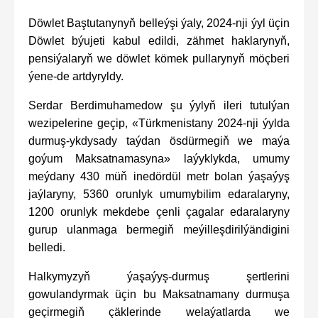
Döwlet Baştutanynyň belleýşi ýaly, 2024-nji ýyl üçin
Döwlet býujeti kabul edildi, zähmet haklarynyň,
pensiýalaryň we döwlet kömek pullarynyň möçberi
ýene-de artdyryldy.
Serdar Berdimuhamedow şu ýylyň ileri tutulýan
wezipelerine geçip, «Türkmenistany 2024-nji ýylda
durmuş-ykdysady taýdan ösdürmegiň we maýa
goýum Maksatnamasyna» laýyklykda, umumy
meýdany 430 müň inedördül metr bolan ýaşaýyş
jaýlaryny, 5360 orunlyk umumybilim edaralaryny,
1200 orunlyk mekdebe çenli çagalar edaralaryny
gurup ulanmaga bermegiň meýilleşdirilýändigini
belledi.
Halkymyzyň ýaşaýyş-durmuş şertlerini
gowulandyrmak üçin bu Maksatnamany durmuşa
geçirmegiň çäklerinde welaýatlarda we