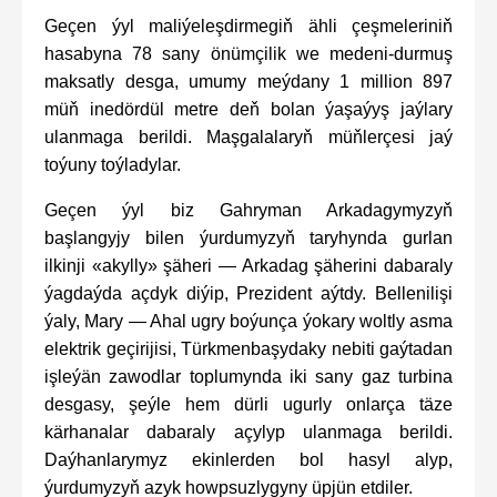
Geçen ýyl maliýeleşdirmegiň ähli çeşmeleriniň
hasabyna 78 sany önümçilik we medeni-durmuş
maksatly desga, umumy meýdany 1 million 897
müň inedördül metre deň bolan ýaşaýyş jaýlary
ulanmaga berildi. Maşgalalaryň müňlerçesi jaý
toýuny toýladylar.
Geçen ýyl biz Gahryman Arkadagymyzyň
başlangyjy bilen ýurdumyzyň taryhynda gurlan
ilkinji «akylly» şäheri — Arkadag şäherini dabaraly
ýagdaýda açdyk diýip, Prezident aýtdy. Bellenilişi
ýaly, Mary — Ahal ugry boýunça ýokary woltly asma
elektrik geçirijisi, Türkmenbaşydaky nebiti gaýtadan
işleýän zawodlar toplumynda iki sany gaz turbina
desgasy, şeýle hem dürli ugurly onlarça täze
kärhanalar dabaraly açylyp ulanmaga berildi.
Daýhanlarymyz ekinlerden bol hasyl alyp,
ýurdumyzyň azyk howpsuzlygyny üpjün etdiler.