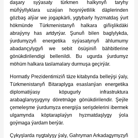
daşary syýasaty türkmen halkynyň taryhy
müňýyllyklara uzaýan hoşniýetlilik däplerinden
gözbaş alýar we jogapkärli, ygtybarly hyzmatdaş ýurt
hökmünde Türkmenistanyň halkara giňişlikdäki
abraýyny has artdyrýar. Şunuň bilen baglylykda,
ýurdumyzyň energetika syýasatynyň ählumumy
abadançylygyň we sebit ösüşiniň bähbitlerine
gönükdirilendigi bellenildi. Bu ugurda ýurdumyz
möhüm halkara taslamalary durmuşa geçirýär.
Hormatly Prezidentimiziň täze kitabynda belleýşi ýaly,
Türkmenistanyň Bitaraplyga esaslanýan energetika
diplomatiýasy köpugurly infrastruktura
arabaglanyşygyny döretmäge gönükdirilendir. Şeýle
çemeleşme ýurdumyza energiýa serişdelerini ibermek
ulgamynda köptaraplaýyn hyzmatdaşlygy ýola
goýmaga ýardam berýär.
Çykyşlarda nygtalyşy ýaly, Gahryman Arkadagymyzyň