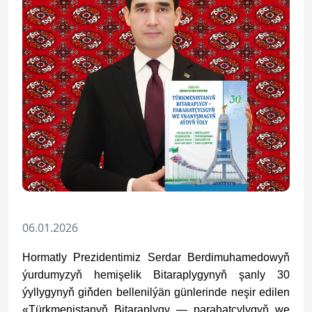
06.01.2026
Hormatly Prezidentimiz Serdar Berdimuhamedowyň
ýurdumyzyň hemişelik Bitaraplygynyň şanly 30
ýyllygynyň giňden bellenilýän günlerinde neşir edilen
«Türkmenistanyň Bitaraplygy — parahatçylygyň we