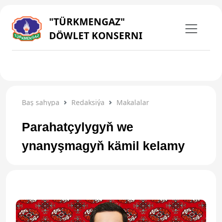
"TÜRKMENGAZ"
DÖWLET KONSERNI
Baş sahypa
Redaksiýa
Makalalar
Parahatçylygyň we
ynanyşmagyň kämil kelamy