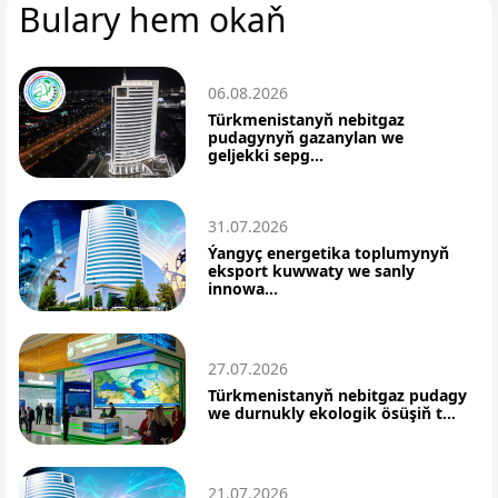
Bulary hem okaň
06.08.2026
Türkmenistanyň nebitgaz
pudagynyň gazanylan we
geljekki sepg...
31.07.2026
Ýangyç energetika toplumynyň
eksport kuwwaty we sanly
innowa...
27.07.2026
Türkmenistanyň nebitgaz pudagy
we durnukly ekologik ösüşiň t...
21.07.2026