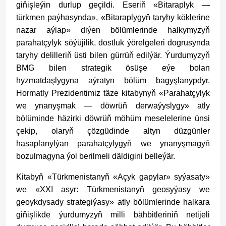
giňişleýin durlup geçildi. Eseriň «Bitaraplyk —
türkmen paýhasynda», «Bitaraplygyň taryhy köklerine
nazar aýlap» diýen bölümlerinde halkymyzyň
parahatçylyk söýüjilik, dostluk ýörelgeleri dogrusynda
taryhy delilleriň üsti bilen gürrüň edilýär. Ýurdumyzyň
BMG bilen strategik ösüşe eýe bolan
hyzmatdaşlygyna aýratyn bölüm bagyşlanypdyr.
Hormatly Prezidentimiz täze kitabynyň «Parahatçylyk
we ynanyşmak — döwrüň derwaýyslygy» atly
bölüminde häzirki döwrüň möhüm meselelerine ünsi
çekip, olaryň çözgüdinde altyn düzgünler
hasaplanylýan parahatçylygyň we ynanyşmagyň
bozulmagyna ýol berilmeli däldigini belleýär.
Kitabyň «Türkmenistanyň «Açyk gapylar» syýasaty»
we «XXI asyr: Türkmenistanyň geosyýasy we
geoykdysady strategiýasy» atly bölümlerinde halkara
giňişlikde ýurdumyzyň milli bähbitleriniň netijeli