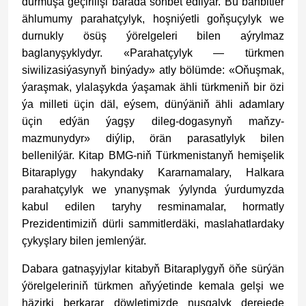
durmuşa geçirilişi barada söhbet edilýär. Bu bähbitler
ählumumy parahatçylyk, hoşniýetli goňşuçylyk we
durnukly ösüş ýörelgeleri bilen aýrylmaz
baglanyşyklydyr. «Parahatçylyk — türkmen
siwilizasiýasynyň binýady» atly bölümde: «Oňuşmak,
ýaraşmak, ylalaşykda ýaşamak ähli türkmeniň bir özi
ýa milleti üçin däl, eýsem, dünýäniň ähli adamlary
üçin edýän ýagşy dileg-dogasynyň maňzy-
mazmunydyr» diýlip, örän parasatlylyk bilen
bellenilýär. Kitap BMG-niň Türkmenistanyň hemişelik
Bitaraplygy hakyndaky Kararnamalary, Halkara
parahatçylyk we ynanyşmak ýylynda ýurdumyzda
kabul edilen taryhy resminamalar, hormatly
Prezidentimiziň dürli sammitlerdäki, maslahatlardaky
çykyşlary bilen jemlenýär.
Dabara gatnaşyjylar kitabyň Bitaraplygyň öňe sürýän
ýörelgeleriniň türkmen aňyýetinde kemala gelşi we
häzirki berkarar döwletimizde nusgalyk derejede