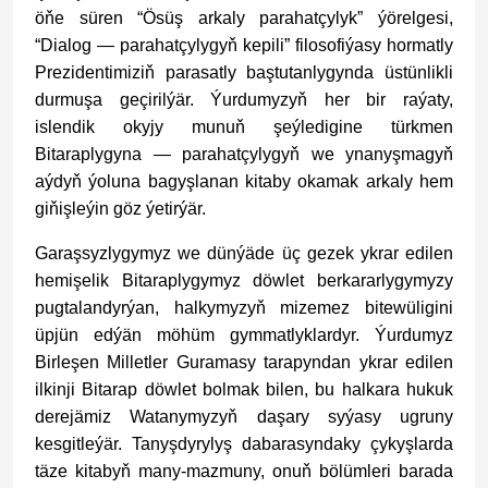
öňe süren “Ösüş arkaly parahatçylyk” ýörelgesi,
“Dialog — parahatçylygyň kepili” filosofiýasy hormatly
Prezidentimiziň parasatly baştutanlygynda üstünlikli
durmuşa geçirilýär. Ýurdumyzyň her bir raýaty,
islendik okyjy munuň şeýledigine türkmen
Bitaraplygyna — parahatçylygyň we ynanyşmagyň
aýdyň ýoluna bagyşlanan kitaby okamak arkaly hem
giňişleýin göz ýetirýär.
Garaşsyzlygymyz we dünýäde üç gezek ykrar edilen
hemişelik Bitaraplygymyz döwlet berkararlygymyzy
pugtalandyrýan, halkymyzyň mizemez bitewüligini
üpjün edýän möhüm gymmatlyklardyr. Ýurdumyz
Birleşen Milletler Guramasy tarapyndan ykrar edilen
ilkinji Bitarap döwlet bolmak bilen, bu halkara hukuk
derejämiz Watanymyzyň daşary syýasy ugruny
kesgitleýär. Tanyşdyrylyş dabarasyndaky çykyşlarda
täze kitabyň many-mazmuny, onuň bölümleri barada