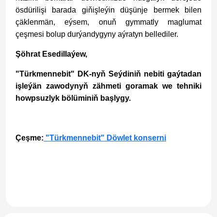
ösdürilişi barada giňişleýin düşünje bermek bilen
çäklenmän, eýsem, onuň gymmatly maglumat
çeşmesi bolup durýandygyny aýratyn bellediler.
Şöhrat Esedillaýew,
"Türkmennebit" DK-nyň Seýdiniň nebiti gaýtadan
işleýän zawodynyň zähmeti goramak we tehniki
howpsuzlyk bölüminiň başlygy.
Çeşme:
"Türkmennebit" Döwlet konserni