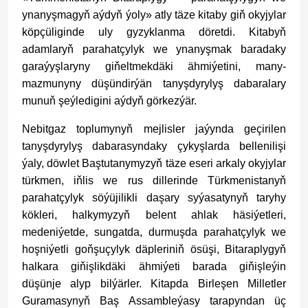
ynanyşmagyň aýdyň ýoly» atly täze kitaby giň okyjylar
köpçüliginde uly gyzyklanma döretdi. Kitabyň
adamlaryň parahatçylyk we ynanyşmak baradaky
garaýyşlaryny giňeltmekdäki ähmiýetini, many-
mazmunyny düşündirýän tanyşdyrylyş dabaralary
munuň şeýledigini aýdyň görkezýär.
Nebitgaz toplumynyň mejlisler jaýynda geçirilen
tanyşdyrylyş dabarasyndaky çykyşlarda bellenilişi
ýaly, döwlet Baştutanymyzyň täze eseri arkaly okyjylar
türkmen, iňlis we rus dillerinde Türkmenistanyň
parahatçylyk söýüjilikli daşary syýasatynyň taryhy
kökleri, halkymyzyň belent ahlak häsiýetleri,
medeniýetde, sungatda, durmuşda parahatçylyk we
hoşniýetli goňşuçylyk däpleriniň ösüşi, Bitaraplygyň
halkara giňişlikdäki ähmiýeti barada giňişleýin
düşünje alyp bilýärler. Kitapda Birleşen Milletler
Guramasynyň Baş Assambleýasy tarapyndan üç