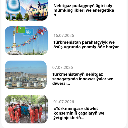
Nebitgaz pudagynyň ägirt uly
mümkinçilikleri we energetika
h...
16.07.2026
Türkmenistan parahatçylyk we
ösüş ugrunda ynamly öňe barýar
07.07.2026
Türkmenistanyň nebitgaz
senagatynda innowasiýalar we
diwersi...
01.07.2026
«Türkmengaz» döwlet
konserniniň çagalaryň we
ýetginjekleriň...