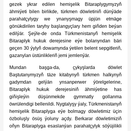
gezek ykrar edilen hemişelik Bitaraplygymyzyň
ähmiýeti bilen birlikde, türkmen döwletiniň dünýäde
parahatçylygy we ynanyşmagy üpjün etmäge
gönükdirilen taryhy başlangyçlary hem giňden beýan
edilýär. Şeýle-de onda Türkmenistanyň hemişelik
Bitaraplyk hukuk derejesine eýe bolanyndan bäri
geçen 30 ýylyň dowamynda ýetilen belent sepgitleriň,
gazanylan üstünlikleriň jemi jemlenýär.
Mundan başga-da, çykyşlarda döwlet
Baştutanymyzyň täze kitabynyň türkmen halkynyň
gadymdan gelýän ynsanperwer ýörelgelerine,
Bitaraplyk hukuk derejesiniň ähmiýetine has
giňişleýin düşünmekde gymmatly gollanma
öwrülendigi bellenildi. Nygtalyşy ýaly, Türkmenistanyň
hemişelik Bitaraplyga eýe bolmagy döwletimiz üçin
özboluşly ösüş ýoluny açdy. Berkarar döwletimiziň
oňyn Bitaraplyga esaslanýan parahatçylyk söýüjilikli