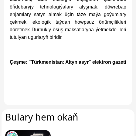
öňdebaryjy tehnologiýalary alyşmak, döwrebap
enjamlary satyn almak üçin täze maýa goýumlary
çekmek, ekologik taýdan howpsuz önümçilikleri
döretmek Durnukly ösüş maksatlaryna ýetmekde ileri
tutulýan ugurlaryň biridir.
Çeşme: "Türkmenistan: Altyn asyr" elektron gazeti
Bulary hem okaň