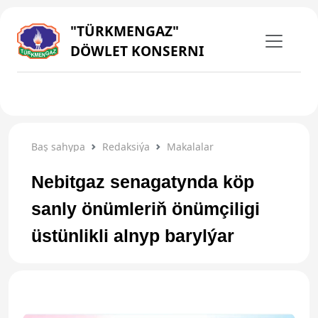
"TÜRKMENGAZ"
DÖWLET KONSERNI
Baş sahypa
Redaksiýa
Makalalar
Nebitgaz senagatynda köp
sanly önümleriň önümçiligi
üstünlikli alnyp barylýar