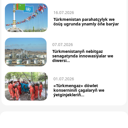
16.07.2026
Türkmenistan parahatçylyk we
ösüş ugrunda ynamly öňe barýar
07.07.2026
Türkmenistanyň nebitgaz
senagatynda innowasiýalar we
diwersi...
01.07.2026
«Türkmengaz» döwlet
konserniniň çagalaryň we
ýetginjekleriň...