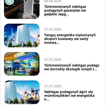
06.08.2026
Türkmenistanyň nebitgaz
pudagynyň gazanylan we
geljekki sepg...
31.07.2026
Ýangyç energetika toplumynyň
eksport kuwwaty we sanly
innowa...
27.07.2026
Türkmenistanyň nebitgaz pudagy
we durnukly ekologik ösüşiň t...
21.07.2026
Nebitgaz pudagynyň ägirt uly
mümkinçilikleri we energetika
h...