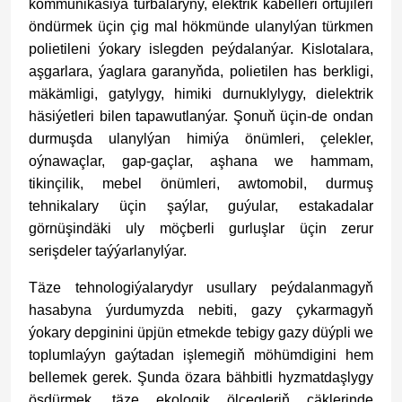
kommunikasiýa turbalaryny, elektrik kabelleri örtüjileri
öndürmek üçin çig mal hökmünde ulanylýan türkmen
polietileni ýokary islegden peýdalanýar. Kislotalara,
aşgarlara, ýaglara garanyňda, polietilen has berkligi,
mäkämligi, gatylygy, himiki durnuklylygy, dielektrik
häsiýetleri bilen tapawutlanýar. Şonuň üçin-de ondan
durmuşda ulanylýan himiýa önümleri, çelekler,
oýnawaçlar, gap-gaçlar, aşhana we hammam,
tikinçilik, mebel önümleri, awtomobil, durmuş
tehnikalary üçin şaýlar, guýular, estakadalar
görnüşindäki uly möçberli gurluşlar üçin zerur
serişdeler taýýarlanylýar.
Täze tehnologiýalarydyr usullary peýdalanmagyň
hasabyna ýurdumyzda nebiti, gazy çykarmagyň
ýokary depginini üpjün etmekde tebigy gazy düýpli we
toplumlaýyn gaýtadan işlemegiň möhümdigini hem
bellemek gerek. Şunda özara bähbitli hyzmatdaşlygy
ösdürmek, täze ekologik ölçegleriň çäklerinde