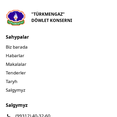
"TÜRKMENGAZ"
DÖWLET KONSERNI
Sahypalar
Biz barada
Habarlar
Makalalar
Tenderler
Taryh
Salgymyz
Salgymyz
(99312) 40-32-60