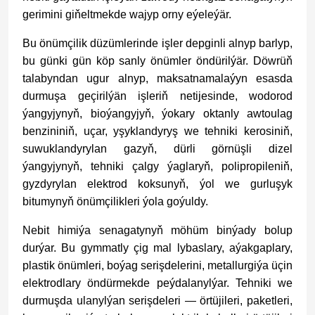
gerimini giňeltmekde wajyp orny eýeleýär.
Bu önümçilik düzümlerinde işler depginli alnyp barlyp,
bu günki gün köp sanly önümler öndürilýär. Döwrüň
talabyndan ugur alnyp, maksatnamalaýyn esasda
durmuşa geçirilýän işleriň netijesinde, wodorod
ýangyjynyň, bioýangyjyň, ýokary oktanly awtoulag
benzininiň, uçar, yşyklandyryş we tehniki kerosiniň,
suwuklandyrylan gazyň, dürli görnüşli dizel
ýangyjynyň, tehniki çalgy ýaglaryň, polipropileniň,
gyzdyrylan elektrod koksunyň, ýol we gurluşyk
bitumynyň önümçilikleri ýola goýuldy.
Nebit himiýa senagatynyň möhüm binýady bolup
durýar. Bu gymmatly çig mal lybaslary, aýakgaplary,
plastik önümleri, boýag serişdelerini, metallurgiýa üçin
elektrodlary öndürmekde peýdalanylýar. Tehniki we
durmuşda ulanylýan serişdeleri — örtüjileri, paketleri,