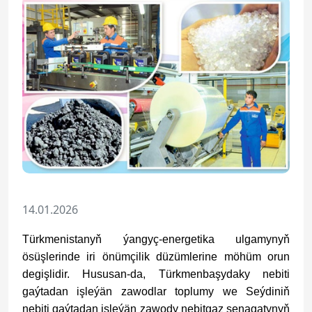
14.01.2026
Türkmenistanyň ýangyç-energetika ulgamynyň
ösüşlerinde iri önümçilik düzümlerine möhüm orun
degişlidir. Hususan-da, Türkmenbaşydaky nebiti
gaýtadan işleýän zawodlar toplumy we Seýdiniň
nebiti gaýtadan işleýän zawody nebitgaz senagatynyň