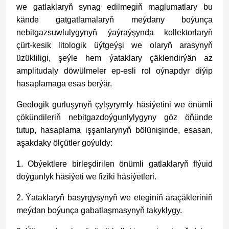
we gatlaklaryň synag edilmegiň maglumatlary bu
kände gatgatlamalaryň meýdany boýunça
nebitgazsuwlulygynyň ýaýraýşynda kollektorlaryň
çürt-kesik litologik üýtgeýşi we olaryň arasynyň
üzükliligi, şeýle hem ýataklary çäklendirýän az
amplitudaly döwülmeler ep-esli rol oýnapdyr diýip
hasaplamaga esas berýär.
Geologik gurluşynyň çylşyrymly häsiýetini we önümli
çökündileriň nebitgazdoýgunlylygyny göz öňünde
tutup, hasaplama işşanlarynyň bölünişinde, esasan,
aşakdaky ölçütler goýuldy:
1. Ob­ýekt­le­re bir­leş­di­ri­len önüm­li gat­lak­la­ryň flýuid
doýgunlyk häsiýeti we fiziki häsiýetleri.
2. Ýataklaryň basyrgysynyň we eteginiň araçäkleriniň
meýdan boýunça gabatlaşmasynyň takyklygy.