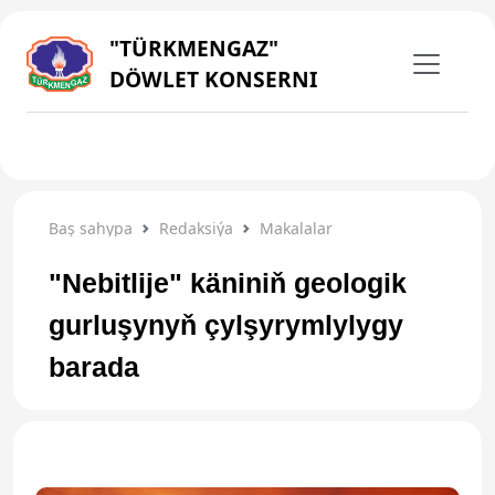
"TÜRKMENGAZ"
DÖWLET KONSERNI
Baş sahypa
Redaksiýa
Makalalar
"Nebitlije" käniniň geologik
gurluşynyň çylşyrymlylygy
barada