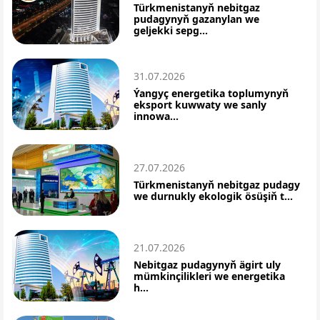
Türkmenistanyň nebitgaz
pudagynyň gazanylan we
geljekki sepg...
31.07.2026
Ýangyç energetika toplumynyň
eksport kuwwaty we sanly
innowa...
27.07.2026
Türkmenistanyň nebitgaz pudagy
we durnukly ekologik ösüşiň t...
21.07.2026
Nebitgaz pudagynyň ägirt uly
mümkinçilikleri we energetika
h...