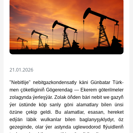
21.01.2026
"Nebitlije" nebitgazkondensatly käni Günbatar Türk­
men çö­ket­li­gi­niň Gö­ge­ren­dag — Eke­rem göterilmeler
zolagynda ýerleşýär. Zolak öňden bäri nebit we gazyň
ýer üstünde köp sanly göni alamatlary bilen ünsi
özüne çekip geldi. Bu alamatlar, esasan, hereket
edýän läbik wulkanlar bilen baglanyşyklydyr, öz
gezeginde, olar ýer astynda uglewodorod flýuidleriň