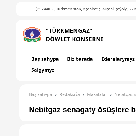
744036, Türkmenistan, Aşgabat ş. Arçabil şaýoly, 56-n
"TÜRKMENGAZ"
DÖWLET KONSERNI
Baş sahypa
Biz barada
Edaralarymyz
Salgymyz
Baş sahypa
Redaksiýa
Makalalar
Nebitgaz 
Nebitgaz senagaty ösüşlere 