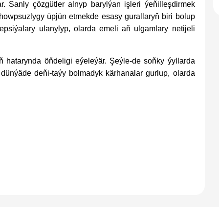
. Sanly çözgütler alnyp barylýan işleri ýeňilleşdirmek
 howpsuzlygy üpjün etmekde esasy gurallaryň biri bolup
psiýalary ulanylyp, olarda emeli aň ulgamlary netijeli
ň hatarynda öňdeligi eýeleýär. Şeýle-de soňky ýyllarda
 dünýäde deňi-taýy bolmadyk kärhanalar gurlup, olarda