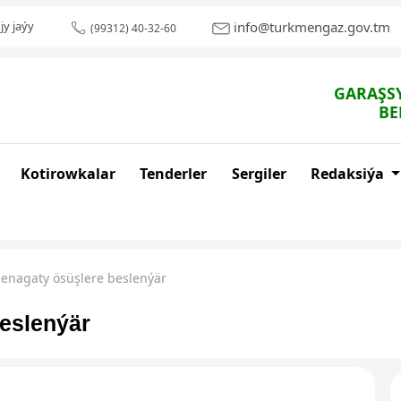
info@turkmengaz.gov.tm
jy jaýy
(99312) 40-32-60
GARAŞSY
BE
Kotirowkalar
Tenderler
Sergiler
Redaksiýa
senagaty ösüşlere beslenýär
beslenýär