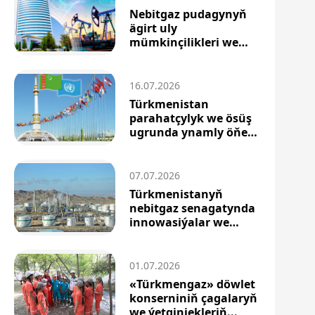
Nebitgaz pudagynyň
ägirt uly
mümkinçilikleri we
energetika h...
16.07.2026
Türkmenistan
parahatçylyk we ösüş
ugrunda ynamly öňe
barýar
07.07.2026
Türkmenistanyň
nebitgaz senagatynda
innowasiýalar we
diwersi...
01.07.2026
«Türkmengaz» döwlet
konserniniň çagalaryň
we ýetginjekleriň...