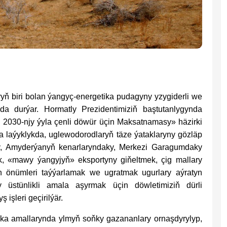
yň biri bolan ýangyç-energetika pudagyny yzygiderli we
a durýar. Hormatly Prezidentimiziň baştutanlygynda
2030-njy ýyla çenli döwür üçin Maksatnamasy» häzirki
na laýyklykda, uglewodorodlaryň täze ýataklaryny gözläp
y, Amyderýanyň kenarlaryndaky, Merkezi Garagumdaky
ek, «mawy ýangyjyň» eksportyny giňeltmek, çig mallary
än önümleri taýýarlamak we ugratmak ugurlary aýratyn
 üstünlikli amala aşyrmak üçin döwletimiziň dürli
 işleri geçirilýär.
tika amallarynda ylmyň soňky gazananlary ornaşdyrylyp,