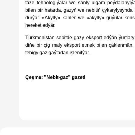
täze tehnologiýalar we sanly ulgam peýdalanylýar
bilen bir hatarda, gazyň we nebitiň çykarylyşynda
durýar. «Akylly» känler we «akylly» guýular konse
hereket edýär.
Türkmenistan sebitde gazy eksport edýän ýurtlary
diňe bir çig maly eksport etmek bilen çäklenmän,
tebigy gaz gaýtadan işlenilýär.
Çeşme: "Nebit-gaz" gazeti