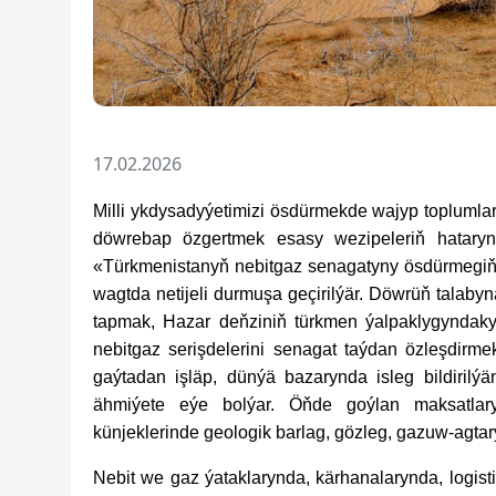
17.02.2026
Milli ykdysadyýetimizi ösdürmekde wajyp toplumlar
döwrebap özgertmek esasy wezipeleriň hatarynd
«Türkmenistanyň nebitgaz senagatyny ösdürmegiň 
wagtda netijeli durmuşa geçirilýär. Döwrüň talaby
tapmak, Hazar deňziniň türkmen ýalpaklygyndak
nebitgaz serişdelerini senagat taýdan özleşdirm
gaýtadan işläp, dünýä bazarynda isleg bildirilý
ähmiýete eýe bolýar. Öňde goýlan maksatlary
künjeklerinde geologik barlag, gözleg, gazuw-agtaryş
Nebit we gaz ýataklarynda, kärhanalarynda, logis