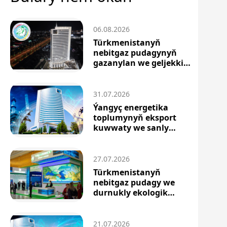
06.08.2026
Türkmenistanyň
nebitgaz pudagynyň
gazanylan we geljekki
sepg...
31.07.2026
Ýangyç energetika
toplumynyň eksport
kuwwaty we sanly
innowa...
27.07.2026
Türkmenistanyň
nebitgaz pudagy we
durnukly ekologik
ösüşiň t...
21.07.2026