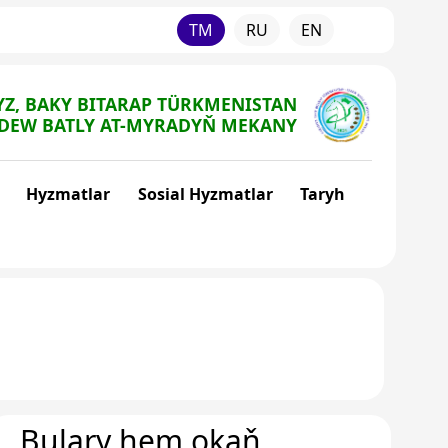
TM
RU
EN
Z, BAKY BITARAP TÜRKMENISTAN
DEW BATLY AT-MYRADYŇ MEKANY
Hyzmatlar
Sosial Hyzmatlar
Taryh
Bulary hem okaň