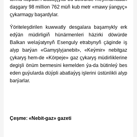
daşgary 98 million 762 müň kub metr «mawy ýangyç»
çykarmagy başardylar.
Ýöriteleşdirilen kuwwatly desgalara başarnykly erk
edýän müdirligiň hünärmenleri häzirki döwürde
Balkan welaýatynyň Esenguly etrabynyň çäginde iş
alyp barýan «Gamyşlyjanebit», «Keýmir» nebitgaz
çykaryş hem-de «Körpeje» gaz çykaryş müdirliklerine
degişli önüm bermesini kemelden ýa-da bütinleý bes
eden guýularda düýpli abatlaýyş işlerini üstünlikli alyp
barýarlar.
Çeşme: «Nebit-gaz» gazeti