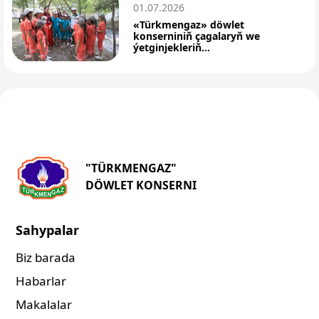
01.07.2026
«Türkmengaz» döwlet
konserniniň çagalaryň we
ýetginjekleriň...
"TÜRKMENGAZ"
DÖWLET KONSERNI
Sahypalar
Biz barada
Habarlar
Makalalar