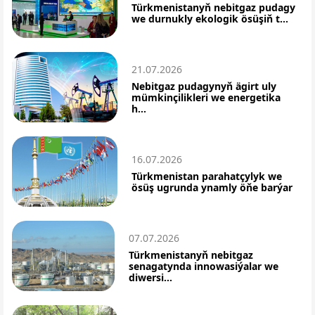
Türkmenistanyň nebitgaz pudagy
we durnukly ekologik ösüşiň t...
21.07.2026
Nebitgaz pudagynyň ägirt uly
mümkinçilikleri we energetika
h...
16.07.2026
Türkmenistan parahatçylyk we
ösüş ugrunda ynamly öňe barýar
07.07.2026
Türkmenistanyň nebitgaz
senagatynda innowasiýalar we
diwersi...