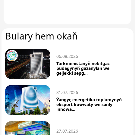
Bulary hem okaň
06.08.2026
Türkmenistanyň nebitgaz
pudagynyň gazanylan we
geljekki sepg...
31.07.2026
Ýangyç energetika toplumynyň
eksport kuwwaty we sanly
innowa...
27.07.2026