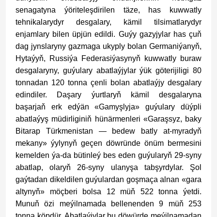
senagatyna ýöriteleşdirilen täze, has kuwwatly
tehnikalarydyr desgalary, kämil tilsimatlarydyr
enjamlary bilen üpjün edildi. Guýy gazyjylar has çuň
dag jynslaryny gazmaga ukyply bolan Germaniýanyň,
Hytaýyň, Russiýa Federasiýasynyň kuwwatly buraw
desgalaryny, guýulary abatlaýjylar ýük göterijiligi 80
tonnadan 120 tonna çenli bolan abatlaýjy desgalary
edindiler. Daşary ýurtlaryň kämil desgalaryna
başarjaň erk edýän «Gamyşlyja» guýulary düýpli
abatlaýyş müdirliginiň hünärmenleri «Garaşsyz, baky
Bitarap Türkmenistan — bedew batly at-myradyň
mekany» ýylynyň geçen döwründe önüm bermesini
kemelden ýa-da bütinleý bes eden guýularyň 29-syny
abatlap, olaryň 26-syny ulanyşa tabşyrdylar. Şol
gaýtadan dikeldilen guýulardan goşmaça alnan «gara
altynyň» möçberi bolsa 12 müň 522 tonna ýetdi.
Munuň özi meýilnamada bellenenden 9 müň 253
tonna köpdür. Abatlaýjylar bu döwürde meýilnamadan