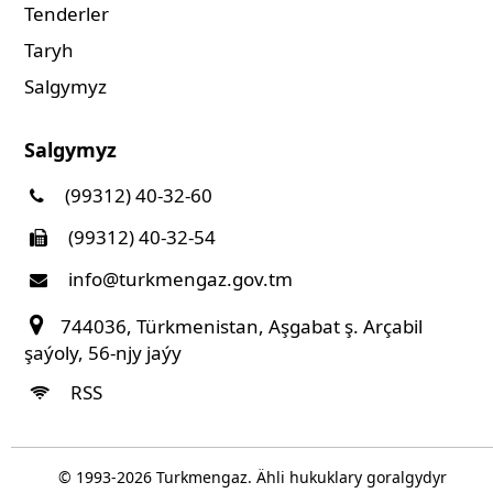
Tenderler
Taryh
Salgymyz
Salgymyz
(99312) 40-32-60
(99312) 40-32-54
info@turkmengaz.gov.tm
744036, Türkmenistan, Aşgabat ş. Arçabil
şaýoly, 56-njy jaýy
RSS
© 1993-
2026
Turkmengaz. Ähli hukuklary goralgydyr