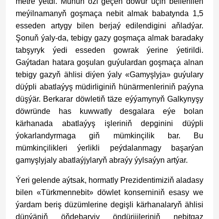
metre ýetdi. Munuň özi geçen döwür üçin bellenilen
meýilnamanyň goşmaça nebit almak babatynda 1,5
esseden artygy bilen berjaý edilendigini aňladýar.
Şonuň ýaly-da, tebigy gazy goşmaça almak baradaky
tabşyryk ýedi esseden gowrak ýerine ýetirildi.
Gaýtadan hatara goşulan guýulardan goşmaça alnan
tebigy gazyň ählisi diýen ýaly «Gamyşlyja» guýulary
düýpli abatlaýyş müdirliginiň hünärmenleriniň paýyna
düşýär. Berkarar döwletiň täze eýýamynyň Galkynyşy
döwründe has kuwwatly desgalara eýe bolan
kärhanada abatlaýyş işleriniň depginini düýpli
ýokarlandyrmaga giň mümkinçilik bar. Bu
mümkinçilikleri ýerlikli peýdalanmagy başarýan
gamyşlyjaly abatlaýjylaryň abraýy ýylsaýyn artýar.
Ýeri gelende aýtsak, hormatly Prezidentimiziň aladasy
bilen «Türkmennebit» döwlet konserniniň esasy we
ýardam beriş düzümlerine degişli kärhanalaryň ählisi
dünýäniň öňdebaryjy öndürijileriniň nebitgaz