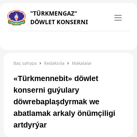
"TÜRKMENGAZ"
DÖWLET KONSERNI
Baş sahypa
Redaksiýa
Makalalar
«Türkmennebit» döwlet
konserni guýulary
döwrebaplaşdyrmak we
abatlamak arkaly önümçiligi
artdyrýar