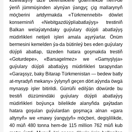
kuwwatyny täze belentliklere götermekde hem-de
ýeriň jümmüşinden alynýan ýangyç çig mallarynyň
möçberini artdyrmakda «Türkmennebit» döwlet
konserniniň «Nebitgazdüýpliabatlaýyş» trestiniň
Balkan welaýatyndaky guýulary düýpli abatlaýyş
müdirlikleri netijeli işleri amala aşyrýarlar. Önüm
bermesini kemelden ýa-da bütinleý bes eden guýulary
düýpli abatlap, täzeden hatara goşmakda trestiň
«Goturdepe», «Barsagelmez» we «Gamyşlyja»
guýulary düýpli abatlaýyş müdirlikleri tarapyndan
«Garaşsyz, baky Bitarap Türkmenistan — bedew batly
at-myradyň mekany» ýylynyň geçen dört aýynda öwgä
mynasyp işler bitirildi. Gürrüňi edilýän döwürde bu
trestiň düzümindäki guýulary düýpli abatlaýyş
müdirlikleri boýunça bilelikde alanyňda gaýtadan
hatara goşulan guýulardan goşmaça alnan «gara
altynyň» we «mawy ýangyjyň» möçberi, degişlilikde,
40 müň 480 tonna hem-de 115 million 762 müň kub