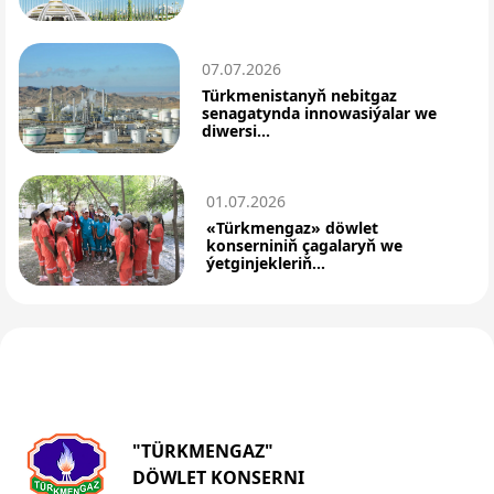
07.07.2026
Türkmenistanyň nebitgaz
senagatynda innowasiýalar we
diwersi...
01.07.2026
«Türkmengaz» döwlet
konserniniň çagalaryň we
ýetginjekleriň...
"TÜRKMENGAZ"
DÖWLET KONSERNI