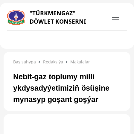
"TÜRKMENGAZ"
DÖWLET KONSERNI
Baş sahypa
Redaksiýa
Makalalar
Nebit-gaz toplumy milli
ykdysadyýetimiziň ösüşine
mynasyp goşant goşýar