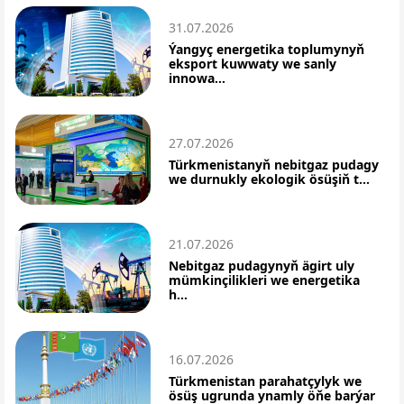
31.07.2026
Ýangyç energetika toplumynyň
eksport kuwwaty we sanly
innowa...
27.07.2026
Türkmenistanyň nebitgaz pudagy
we durnukly ekologik ösüşiň t...
21.07.2026
Nebitgaz pudagynyň ägirt uly
mümkinçilikleri we energetika
h...
16.07.2026
Türkmenistan parahatçylyk we
ösüş ugrunda ynamly öňe barýar