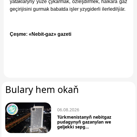
ýataklaryny ýüze çykarmak, özleşdirmek, halkara gaz
geçirijisini gurmak babatda işler yzygiderli ilerledilýär.
Çeşme: «Nebit-gaz» gazeti
Bulary hem okaň
06.08.2026
Türkmenistanyň nebitgaz
pudagynyň gazanylan we
geljekki sepg...