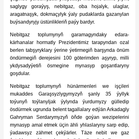
saglygy goraýyş, nebitgaz, oba hojalyk, ulaglar,
aragatnaşyk, dokmaçylyk ýaly pudaklarda gazanylan
buýsandyryjy üstünlikleriň paýy bardyr.
Nebitgaz toplumynyň garamagyndaky edara-
kärhanalar hormatly Prezidentimiz tarapyndan ozal
berlen tabşyryklary ýerine ýetirmegiň barşynda önüm
öndürmegiň derejesini 100 göterimden aşyryp, milli
ykdysadyýetiň ösmegine mynasyp goşantlaryny
goşdular.
Nebitgaz toplumynyň hünärmenleri we işçileri
mukaddes Garaşsyzlygymyzyň şanly 35 ýyllyk
toýunyň toýlanyljak ýylynda ýurdumyzy gülledip
ösdürmek ugrunda belent tagallalary edýän Arkadagly
Gahryman Serdarymyzyň öňde goýan wezipelerini
mynasyp amal etmek üçin ähli yhlaslaryny sarp edip,
ýadawsyz zähmet çekýärler. Täze nebit we gaz