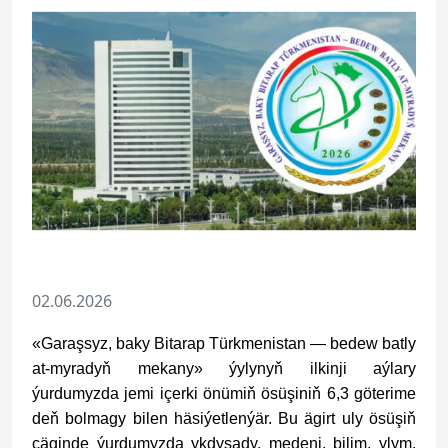
02.06.2026
«Garaşsyz, baky Bitarap Türkmenis­tan — be­dew bat­ly
at-my­ra­dyň mekany» ýylynyň ilkinji aýlary
ýurdumyzda jemi içerki önümiň ösüşiniň 6,3 göterime
deň bolmagy bilen häsiýetlenýär. Bu ägirt uly ösüşiň
çäginde ýurdumyzda ykdysady, medeni, bilim, ylym,