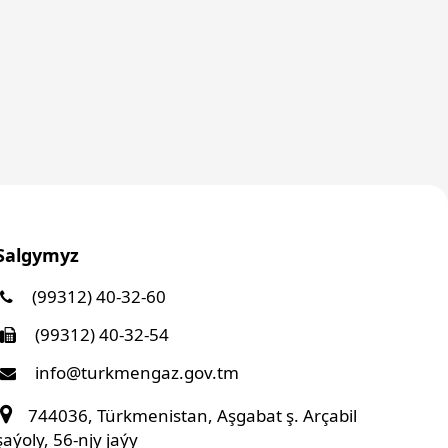
Salgymyz
(99312) 40-32-60
(99312) 40-32-54
info@turkmengaz.gov.tm
744036, Türkmenistan, Aşgabat ş. Arçabil
şaýoly, 56-njy jaýy