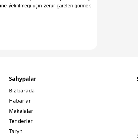
ine ýetirilmegi üçin zerur çäreleri görmek
Sahypalar
Biz barada
Habarlar
Makalalar
Tenderler
Taryh