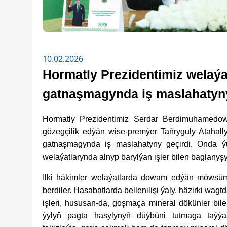
10.02.2026
Hormatly Prezidentimiz welaýa
gatnaşmagynda iş maslahatyny
Hormatly Prezidentimiz Serdar Berdimuhamedow
gözegçilik edýän wise-premýer Taňryguly Atahall
gatnaşmagynda iş maslahatyny geçirdi. Onda 
welaýatlarynda alnyp barylýan işler bilen baglanyş
Ilki häkimler welaýatlarda dowam edýän möwsüml
berdiler. Hasabatlarda bellenilişi ýaly, häzirki wa
işleri, hususan-da, goşmaça mineral dökünler bilen
ýylyň pagta hasylynyň düýbüni tutmaga taýýa