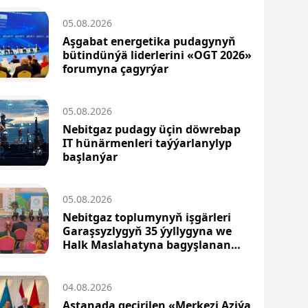
05.08.2026
Aşgabat energetika pudagynyň
bütindünýä liderlerini «OGT 2026»
forumyna çagyrýar
05.08.2026
Nebitgaz pudagy üçin döwrebap
IT hünärmenleri taýýarlanylyp
başlanýar
05.08.2026
Nebitgaz toplumynyň işgärleri
Garaşsyzlygyň 35 ýyllygyna we
Halk Maslahatyna bagyşlanan
maslahata gatnaşdylar
04.08.2026
Astanada geçirilen «Merkezi Aziýa