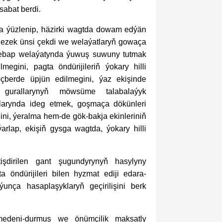
sabat berdi.
ra ýüzlenip, häzirki wagtda dowam edýän
gezek ünsi çekdi we welaýatlaryň gowaça
, Lebap welaýatynda ýuwuş suwuny tutmak
lmegini, pagta öndürijileriň ýokary hilli
berde üpjün edilmegini, ýaz ekişinde
 gurallarynyň möwsüme talabalaýyk
larynda ideg etmek, goşmaça dökünleri
gini, ýeralma hem-de gök-bakja ekinleriniň
arlap, ekişiň gysga wagtda, ýokary hilli
işdirilen gant şugundyrynyň hasylyny
 öndürijileri bilen hyzmat ediji edara-
ýunça hasaplaşyklaryň geçirilişini berk
medeni-durmuş we önümçilik maksatly