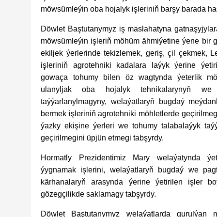
möwsümleýin oba hojalyk işleriniň barşy barada ha
Döwlet Baştutanymyz iş maslahatyna gatnaşyjyla
möwsümleýin işleriň möhüm ähmiýetine ýene bir 
ekiljek ýerlerinde tekizlemek, geriş, çil çekmek
işleriniň agrotehniki kadalara laýyk ýerine ýetiri
gowaça tohumy bilen öz wagtynda ýeterlik möç
ulanyljak oba hojalyk tehnikalarynyň we
taýýarlanylmagyny, welaýatlaryň bugdaý meýdan
bermek işleriniň agrotehniki möhletlerde geçirilme
ýazky ekişine ýerleri we tohumy talabalaýyk taýý
geçirilmegini üpjün etmegi tabşyrdy.
Hormatly Prezidentimiz Mary welaýatynda ýet
ýygnamak işlerini, welaýatlaryň bugdaý we pagta
kärhanalaryň arasynda ýerine ýetirilen işler bo
gözegçilikde saklamagy tabşyrdy.
Döwlet Baştutanymyz welaýatlarda gurulýan 