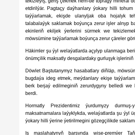
tekizleýiş, geriş çekmek hem-de topragy mineral d
etdirilýär. Pagtaçy daýhanlary ýokary hilli tohu
taýýarlamak, ekişde ulanyljak oba hojalyk te
talabalaýyk saklamak boýunça zerur işler alnyp bar
ekinleriň ekiljek ýerlerini sürmek we tekizle
möwsümine taýýarlamak boýunça zerur çäreler görü
Häkimler şu ýyl welaýatlarda açylyp ulanmaga ber
önümçilik maksatly desgalardaky gurluşyk işleriniň
Döwlet Baştutanymyz hasabatlary diňläp, möwsüml
bugdaýa ideg etmek, meýdanlary ekişe taýýarlam
berk berjaý edilmeginiň zerurdygyny belledi we
berdi.
Hormatly Prezidentimiz ýurdumyzy durmuş
maksatnamalara laýyklykda, welaýatlarda şu ýyl üç
ýokary hilli ýerine ýetirilmegini gözegçilikde sakla
Iş maslahatynyň barşynda wise-premýer Ta