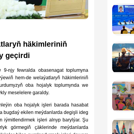
tlaryň häkimleriniň
 geçirdi
 9-njy fewralda obasenagat toplumyna
yýewiň hem-de welaýatlaryň häkimleriniň
ýurdumyzyň oba hojalyk toplumynda we
ykly meselelere garaldy.
eýin oba hojalyk işleri barada hasabat
gtda bugdaý ekilen meýdanlarda degişli ideg
 iýmitlendirmek işleri alnyp barylýar. Şu
rlyk görmegiň çäklerinde meýdanlarda