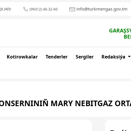
info@turkmengaz.gov.tm
jy jaýy
(99312) 40-32-60
GARAŞSY
BE
Kotirowkalar
Tenderler
Sergiler
Redaksiýa
ONSERNINIŇ MARY NEBITGAZ OR