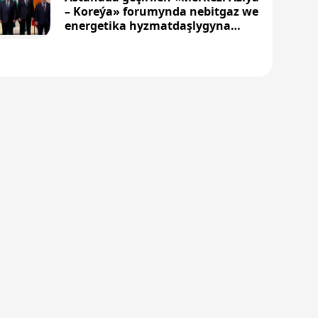
– Koreýa» forumynda nebitgaz we
energetika hyzmatdaşlygyna
aýratyn orun berildi