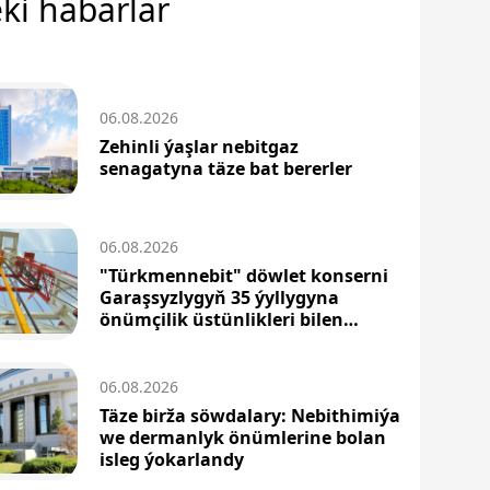
ki habarlar
06.08.2026
Zehinli ýaşlar nebitgaz
senagatyna täze bat bererler
06.08.2026
"Türkmennebit" döwlet konserni
Garaşsyzlygyň 35 ýyllygyna
önümçilik üstünlikleri bilen
barýar
06.08.2026
Täze birža söwdalary: Nebithimiýa
we dermanlyk önümlerine bolan
isleg ýokarlandy