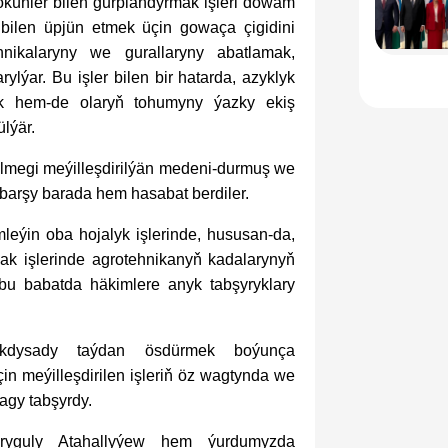
ökünler bilen gurplandyrmak işleri dowam
m bilen üpjün etmek üçin gowaça çigidini
hnikalaryny we gurallaryny abatlamak,
ylýar. Bu işler bilen bir hatarda, azyklyk
mek hem-de olaryň tohumyny ýazky ekiş
lýär.
ilmegi meýilleşdirilýän medeni-durmuş we
 barşy barada hem hasabat berdiler.
eýin oba hojalyk işlerinde, hususan-da,
ak işlerinde agrotehnikanyň kadalarynyň
 bu babatda häkimlere anyk tabşyryklary
-ykdysady taýdan ösdürmek boýunça
in meýilleşdirilen işleriň öz wagtynda we
magy tabşyrdy.
ňryguly Atahallyýew hem ýurdumyzda