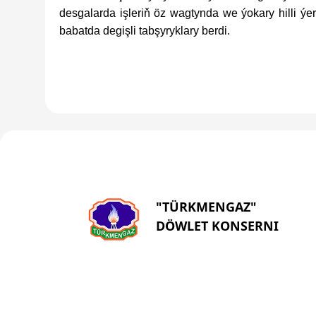
desgalarda işleriň öz wagtynda we ýokary hilli ýer
babatda degişli tabşyryklary berdi.
"TÜRKMENGAZ"
DÖWLET KONSERNI