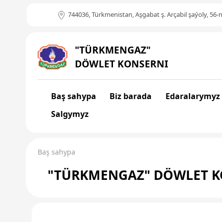
744036, Türkmenistan, Aşgabat ş. Arçabil şaýoly, 56-n
"TÜRKMENGAZ"
DÖWLET KONSERNI
Baş sahypa
Biz barada
Edaralarymyz
Salgymyz
Baş sahypa
"TÜRKMENGAZ" DÖWLET K