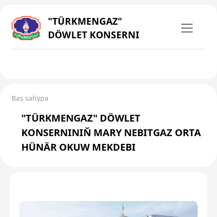
"TÜRKMENGAZ"
DÖWLET KONSERNI
Baş sahypa
"TÜRKMENGAZ" DÖWLET
KONSERNINIŇ MARY NEBITGAZ ORTA
HÜNÄR OKUW MEKDEBI