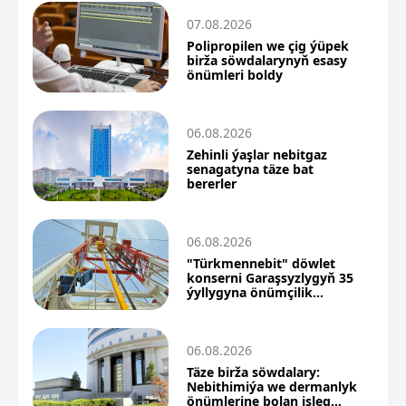
07.08.2026
Polipropilen we çig ýüpek
birža söwdalarynyň esasy
önümleri boldy
06.08.2026
Zehinli ýaşlar nebitgaz
senagatyna täze bat
bererler
06.08.2026
"Türkmennebit" döwlet
konserni Garaşsyzlygyň 35
ýyllygyna önümçilik
üstünlikleri bilen barýar
06.08.2026
Täze birža söwdalary:
Nebithimiýa we dermanlyk
önümlerine bolan isleg