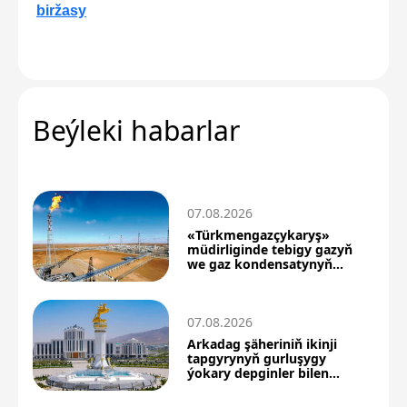
biržasy
Beýleki habarlar
07.08.2026
«Türkmengazçykaryş»
müdirliginde tebigy gazyň
we gaz kondensatynyň
önümçiligi artdy
07.08.2026
Arkadag şäheriniň ikinji
tapgyrynyň gurluşygy
ýokary depginler bilen
dowam edýär