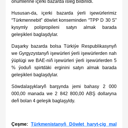
önümlerine içerki bazarda isleg bildirildi.
Hususan-da, içerki bazarda ýerli işewürlerimiz
“Türkmennebit” döwlet konserninden “TPP D 30 S”
kysymly polipropileni satyn almak barada
geleşikleri baglaşdylar.
Daşarky bazarda bolsa Türkiýe Respublikasynyň
we Gyrgyzystanyň işewürleri ýerli işewürlerden nah
ýüplügi we BAE-niň işewürleri ýerli işewürlerden 5
% ýoduň spirtdäki erginini satyn almak barada
geleşikleri baglaşdylar.
Söwdalaşyklaryň barşynda jemi bahasy 2 000
000,00 manada we 2 842 800,00 ABŞ dollaryna
deň bolan 4 geleşik baglaşyldy.
Çeşme:
Türkmenistanyň Döwlet haryt-çig mal