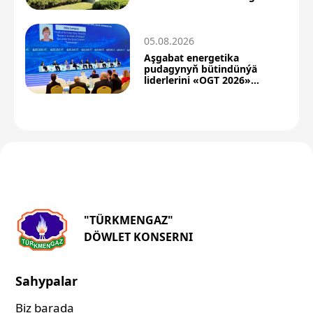
ýokarlandy
05.08.2026
Aşgabat energetika
pudagynyň bütindünýä
liderlerini «OGT 2026»
forumyna çagyrýar
"TÜRKMENGAZ"
DÖWLET KONSERNI
Sahypalar
Biz barada