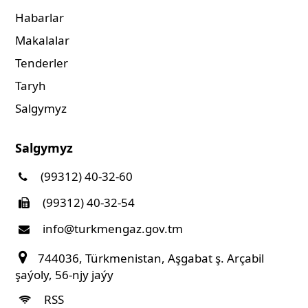
Habarlar
Makalalar
Tenderler
Taryh
Salgymyz
Salgymyz
(99312) 40-32-60
(99312) 40-32-54
info@turkmengaz.gov.tm
744036, Türkmenistan, Aşgabat ş. Arçabil
şaýoly, 56-njy jaýy
RSS