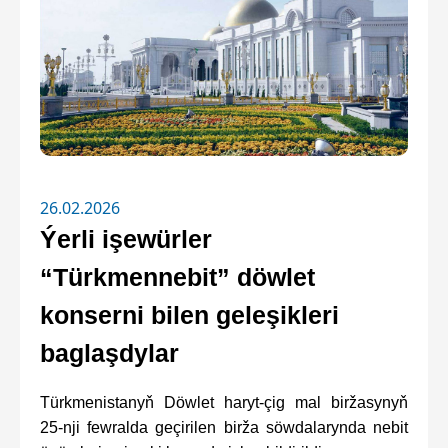
26.02.2026
Ýerli işewürler
“Türkmennebit” döwlet
konserni bilen geleşikleri
baglaşdylar
Türkmenistanyň Döwlet haryt-çig mal biržasynyň
25-nji fewralda geçirilen birža söwdalarynda nebit